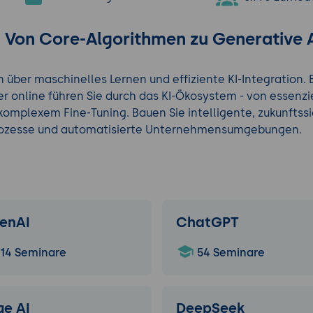
l: Von Core-Algorithmen zu Generative 
en über maschinelles Lernen und effiziente KI-Integration
er online führen Sie durch das KI-Ökosystem - von essenz
 komplexem Fine-Tuning. Bauen Sie intelligente, zukunftss
ozesse und automatisierte Unternehmensumgebungen.
enAI
ChatGPT
14 Seminare
54 Seminare
ge AI
DeepSeek