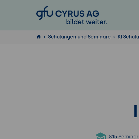
GFU Cyrus AG
Schulungen und Seminare
KI Schul
ISTQB
®
815 Seminar