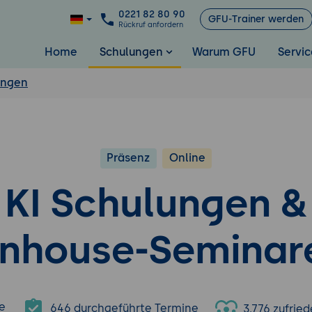
0221 82 80 90
GFU-Trainer werden
Rückruf anfordern
Home
Schulungen
Warum GFU
Servic
ungen
Präsenz
Online
KI Schulungen &
Inhouse-Seminar
e
646 durchgeführte Termine
3.776 zufri