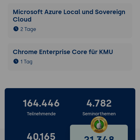
Microsoft Azure Local und Sovereign
Cloud
2 Tage
Chrome Enterprise Core für KMU
1 Tag
164.446
4.782
Teilnehmende
Seminarthemen
40.165
21.348