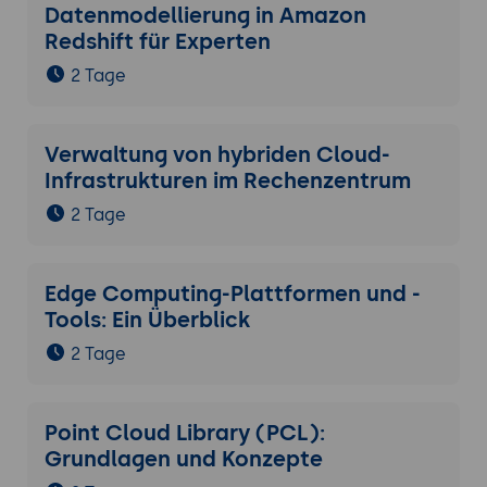
und BSI C5 mit KI-Unterstützung skizzieren,
Datenmodellierung in Amazon
drei Audit-Vorbereitungs-Schritte
Redshift für Experten
definieren.
2 Tage
8. Cloud-Incident-Response und Forensik
Cloud-Incident-Response-Spezifika:
Verwaltung von hybriden Cloud-
ephemerale Ressourcen, Multi-Tenant-
Infrastrukturen im Rechenzentrum
Realität, Cloud-Provider-Kooperation.
2 Tage
Cloud-Logging als Forensik-Grundlage:
AWS CloudTrail, Azure Activity Log, Google
Cloud Audit Logs.
Edge Computing-Plattformen und -
Cloud-Forensik-Werkzeuge: AWS
Tools: Ein Überblick
GuardDuty, Microsoft Sentinel, Cloud-
native SOAR-Plattformen.
2 Tage
Compromise Assessment:
kompromittierte Access Keys
Point Cloud Library (PCL):
identifizieren, Persistence-Mechanismen
Grundlagen und Konzepte
aufspüren.