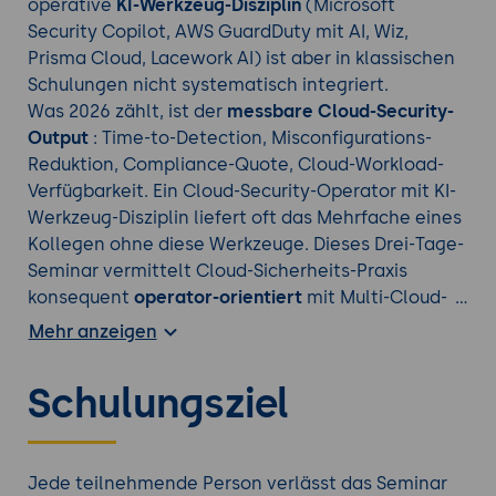
operative
KI-Werkzeug-Disziplin
(Microsoft
Security Copilot, AWS GuardDuty mit AI, Wiz,
Prisma Cloud, Lacework AI) ist aber in klassischen
Schulungen nicht systematisch integriert.
Was 2026 zählt, ist der
messbare Cloud-Security-
Output
: Time-to-Detection, Misconfigurations-
Reduktion, Compliance-Quote, Cloud-Workload-
Verfügbarkeit. Ein Cloud-Security-Operator mit KI-
Werkzeug-Disziplin liefert oft das Mehrfache eines
Kollegen ohne diese Werkzeuge. Dieses Drei-Tage-
Seminar vermittelt Cloud-Sicherheits-Praxis
konsequent
operator-orientiert
mit Multi-Cloud-
Bezug und klarem KI-Werkzeug-Fokus.
Mehr anzeigen
Schulungsziel
Entdecken Sie auch unsere anderen
Cloud-
Technologien Kurse
.
Jede teilnehmende Person verlässt das Seminar