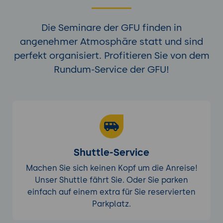
Cloud: Image-Scanning, Admission
Controllers, Runtime Security.
Die Seminare der GFU finden in
Serverless-Security: AWS Lambda, Azure
angenehmer Atmosphäre statt und sind
Functions, Google Cloud Functions;
perfekt organisiert. Profitieren Sie von dem
spezifische Bedrohungs-Vektoren.
Rundum-Service der GFU!
KI-Use-Cases: CSPM-Findings-Triage mit KI,
Konfigurations-Empfehlungen, Risiko-
Priorisierung, Workload-Pattern-Analyse.
Werkzeuge: native Cloud-Security-Tools
mit AI (Microsoft Defender for Cloud mit
Security Copilot, AWS GuardDuty mit
Anomaly Detection), Drittanbieter-
Shuttle-Service
CNAPP-Plattformen mit KI.
Machen Sie sich keinen Kopf um die Anreise!
Anti-Patterns: CSPM-Findings ignorieren
Unser Shuttle fährt Sie. Oder Sie parken
wegen Volumen, fehlende Workload-
einfach auf einem extra für Sie reservierten
Protection für ephemerale Ressourcen.
Parkplatz.
Praxis-Übung:
Workload-Protection-Übung
mit KI - einen CSPM-Findings-Triage-