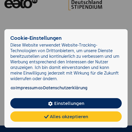
Cookie-Einstellungen
Über 10.280 Unternehmen lernen bei der
Diese Website verwendet Website-Tracking-
GFU
Technologien von Drittanbietern, um unsere Dienste
bereitzustellen und kontinuierlich zu verbessern und um
Werbung entsprechend den Interessen der Nutzer
anzuzeigen. Ich bin damit einverstanden und kann
meine Einwilligung jederzeit mit Wirkung für die Zukunft
widerrufen oder ändern.
Impressum
Datenschutzerklärung
Einstellungen
Alles akzeptieren
Chat
KI-
FAQ
Teilen
Cookies
frei
Berater