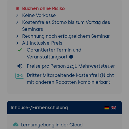
Managed Identities, IAM Roles für
Buchen ohne Risiko
EC2/Lambda, Workload Identity in GKE.
Keine Vorkasse
Conditional Access und Risk-Based
Kostenfreies Storno bis zum Vortag des
Authentication.
Seminars
MFA als Pflicht und Phishing-resistente
Rechnung nach erfolgreichem Seminar
Methoden (FIDO2, Hardware Tokens).
All-Inclusive-Preis
Garantierter Termin und
KI-Use-Cases: IAM-Policy-Analysen mit KI,
Veranstaltungsort
Privileged-Access-Reviews, Conditional-
Access-Strategien.
Preise pro Person zzgl. Mehrwertsteuer
Werkzeuge: AWS IAM Access Analyzer,
Dritter Mitarbeitende kostenfrei (Nicht
Microsoft Entra ID Identity Protection,
mit anderen Rabatten kombinierbar.)
ChatGPT und Claude für Policy-Reviews.
Anti-Patterns: Root-Account-Nutzung,
Wildcard-Permissions in IAM Policies,
fehlende MFA, langlebige Access Keys.
Inhouse-/Firmenschulung
Praxis-Übung:
IAM-Übung mit KI - ein
Privileged-Access-Konzept mit drei
Lernumgebung in der Cloud