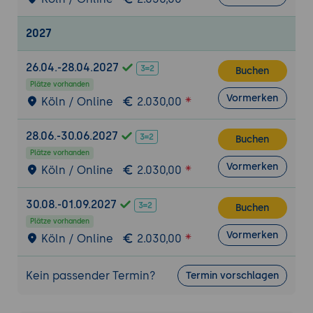
Praxis-Übung:
Cloud-Architektur-Übung
mit KI - für die eigene Cloud-Umgebung
2027
eine Landing-Zone-Struktur mit drei bis
fünf Accounts/Subscriptions und Network-
26.04.-28.04.2027
Buchen
Segmentation mit KI-Unterstützung
Plätze vorhanden
skizzieren.
Vormerken
Köln / Online
2.030,00
3. Identity und Zugriffs-Management in der
Cloud
28.06.-30.06.2027
Buchen
Cloud-Identity-Plattformen: AWS IAM,
Plätze vorhanden
Vormerken
Köln / Online
2.030,00
Azure Entra ID (vormals Azure AD), Google
Cloud IAM.
30.08.-01.09.2027
Identity Federation: SAML, OIDC, SCIM für
Buchen
Plätze vorhanden
Provisioning.
Vormerken
Köln / Online
2.030,00
Privileged Access Management in der
Cloud: Just-in-Time Access, Privileged
Kein passender Termin?
Identity Management (PIM in Azure), AWS
Termin vorschlagen
IAM Identity Center.
Service Identities: Service Accounts,