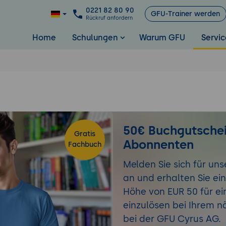
0221 82 80 90
GFU-Trainer werden
Rückruf anfordern
Home
Schulungen
Warum GFU
Servic
50€ Buchgutschei
Gratis
Abonnenten
Fachbuch
Melden Sie sich für uns
an und erhalten Sie ei
Höhe von EUR 50 für ei
einzulösen bei Ihrem 
bei der GFU Cyrus AG.