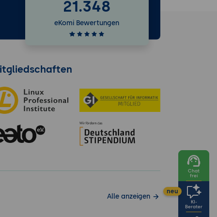
21.348
e
eKomi Bewertungen
itgliedschaften
Chat
frei
neu
Alle anzeigen
KI-
Berater