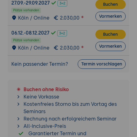
27.09.-29.09.2027
datengetriebene Analyse
Buchen
Plätze vorhanden
Task Mining: Analyse manueller
Vormerken
Köln / Online
2.030,00
Tätigkeiten zur Identifikation von
Automatisierungspotenzialen
06.12.-08.12.2027
Erstellung eines Business Cases für die
Buchen
Plätze vorhanden
Automatisierung
Vormerken
Köln / Online
2.030,00
9. Security, Compliance & Citizen
Development
Kein passender Termin?
Termin vorschlagen
Rollenkonzepte und Zugriffsschutz im
Orchestrator
Best Practices für die Zusammenarbeit
Buchen ohne Risiko
zwischen IT und Fachbereichen
Keine Vorkasse
Kostenfreies Storno bis zum Vortag des
10. Praxis-Workshop: „Der intelligente Mail-
Seminars
Bot“
Rechnung nach erfolgreichem Seminar
Analyse eines Postfachs mit
All-Inclusive-Preis
Communications Mining (Grundprinzipien)
Garantierter Termin und
Erstellung einer Workflow-Basis mit