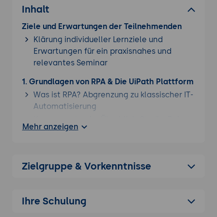
Inhalt
Ziele und Erwartungen der Teilnehmenden
Klärung individueller Lernziele und
Erwartungen für ein praxisnahes und
relevantes Seminar
1. Grundlagen von RPA & Die UiPath Plattform
Was ist RPA? Abgrenzung zu klassischer IT-
Automatisierung
Komponenten im Überblick: Studio, Robot
Mehr anzeigen
und Orchestrator im Zusammenspiel
UI-Automatisierung vs. API-
Automatisierung
Zielgruppe & Vorkenntnisse
2. UiPath Autopilot: GenAI in der Entwicklung
Natural Language to Workflow: Erstellung
von Prozessen durch einfache
Ihre Schulung
Textanweisungen