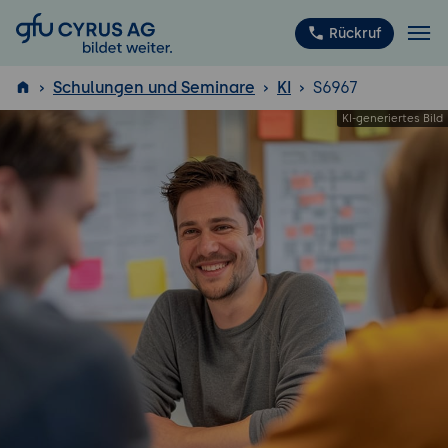
GFU Cyrus AG
Rückruf
Schulungen und Seminare
KI
S6967
ISTQB
®