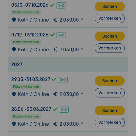
Klassifizierung von Dokumenten (z.B.
05.10.-07.10.2026
Buchen
Rechnungen, Ausweise, Verträge)
Plätze vorhanden
KI-gestützte Datenextraktion mit
Vormerken
Köln / Online
2.030,00
optionalen Validierungsschritten
Training eigener Machine Learning
07.12.-09.12.2026
Buchen
Modelle im AI Center (Einordnung und
Plätze vorhanden
Möglichkeiten)
Vormerken
Köln / Online
2.030,00
7. Der Orchestrator: Zentrale Steuerung &
2027
Governance
Management von Assets, Queues und
29.03.-31.03.2027
Credentials
Buchen
Plätze vorhanden
Scheduling: Planung und Steuerung von
Vormerken
Köln / Online
2.030,00
Ausführungen
Monitoring und Logging: Transparenz über
28.06.-30.06.2027
Buchen
alle Automationen
Plätze vorhanden
Vormerken
8. Prozessanalyse mit Task & Process Mining
Köln / Online
2.030,00
Identifikation von Flaschenhälsen durch