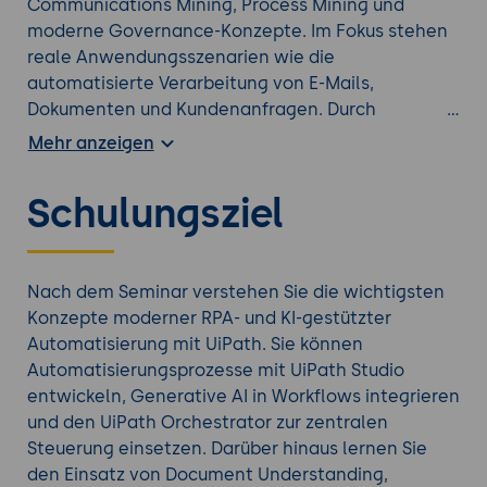
Communications Mining, Process Mining und
moderne Governance-Konzepte. Im Fokus stehen
reale Anwendungsszenarien wie die
automatisierte Verarbeitung von E-Mails,
Dokumenten und Kundenanfragen. Durch
praxisorientierte Übungen und einen
Mehr anzeigen
umfangreichen Workshop entwickeln Sie ein
Verständnis dafür, wie moderne KI-gestützte
Schulungsziel
Automatisierungslösungen effizient geplant,
umgesetzt und betrieben werden. Das Seminar
eignet sich sowohl für technische Fachkräfte als
auch für Automatisierungsverantwortliche, die
Nach dem Seminar verstehen Sie die wichtigsten
innovative Hyperautomation-Ansätze mit UiPath
Konzepte moderner RPA- und KI-gestützter
kennenlernen möchten.
Automatisierung mit UiPath. Sie können
Automatisierungsprozesse mit UiPath Studio
Suchen Sie nach einem besser passenden
KI Kurs
?
entwickeln, Generative AI in Workflows integrieren
und den UiPath Orchestrator zur zentralen
Steuerung einsetzen. Darüber hinaus lernen Sie
den Einsatz von Document Understanding,