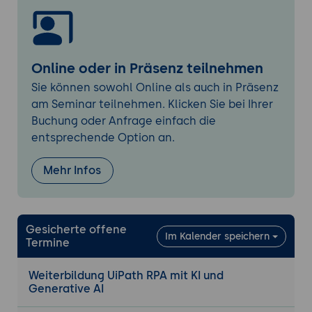
wiederverwendbare Elemente
Dynamische Selektoren und Fuzzy-
Matching zur Stabilisierung von
Automationen
Online oder in Präsenz teilnehmen
Nutzung von Computer Vision für schwer
Sie können sowohl Online als auch in Präsenz
zugängliche Oberflächen (Citrix)
am Seminar teilnehmen. Klicken Sie bei Ihrer
Buchung oder Anfrage einfach die
5. Integration von Generativer KI (GenAI
entsprechende Option an.
Activity Package)
Einbindung von LLMs (GPT-4, Claude,
Mehr Infos
Gemini) direkt in Workflows
Content-Erstellung, Zusammenfassungen
und Sentiment-Analysen über
Gesicherte offene
angebundene KI-Services
Im Kalender speichern
Termine
Best Practices im Prompt Engineering
innerhalb von RPA
Weiterbildung UiPath RPA mit KI und
Generative AI
6. UiPath Document Understanding