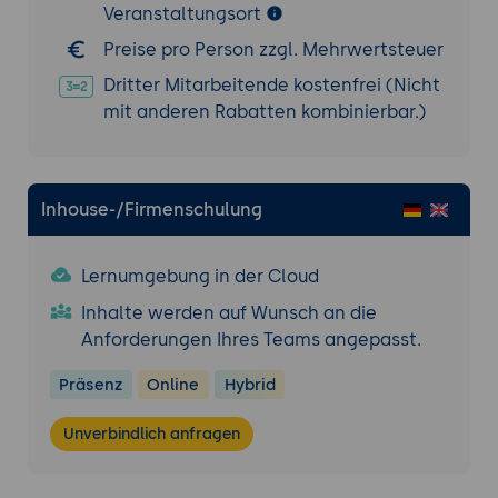
Veranstaltungsort
Autopilot-Unterstützung
Preise pro Person zzgl. Mehrwertsteuer
Automatisierte Verarbeitung inkl.
Antwortgenerierung und optionaler
Dritter Mitarbeitende kostenfrei (Nicht
Datenablage
mit anderen Rabatten kombinierbar.)
Inhouse-/Firmenschulung
Lernumgebung in der Cloud
Inhalte werden auf Wunsch an die
Anforderungen Ihres Teams angepasst.
Präsenz
Online
Hybrid
Unverbindlich anfragen