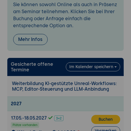
Sie können sowohl Online als auch in Präsenz
Material-Instanzen anlegen und zuweisen
am Seminar teilnehmen. Klicken Sie bei Ihrer
Blueprints über den Agenten bearbeiten
Buchung oder Anfrage einfach die
Automationstests ausführen lassen
entsprechende Option an.
Praxis-Übung:
Eine kleine Szene per Agent
aufbauen - Objekte platzieren, Licht
Mehr Infos
setzen und ein Material zuweisen.
4. Verlässlich und überprüfbar arbeiten
Gesicherte offene
Agenten-Aktionen nachvollziehen und
Im Kalender speichern
Termine
prüfen
Iterativ vorgehen und Zwischenstände
Weiterbildung KI-gestützte Unreal-Workflows:
sichern
MCP, Editor-Steuerung und LLM-Anbindung
Fehlgriffe erkennen und zurücknehmen
Grenzen des experimentellen Plugins
2027
akzeptieren
Praxis-Übung:
Eine Agenten-Aktion gezielt
17.05.-18.05.2027
Buchen
prüfen, einen Fehlgriff zurücknehmen und
Plätze vorhanden
Vormerken