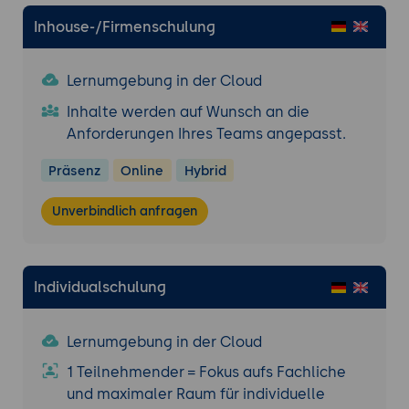
in die Produktion gehören.
Inhouse-/Firmenschulung
8. Kennzeichnung, Workflow und Peer-Review
Kennzeichnung KI-erstellter Inhalte und
Lernumgebung in der Cloud
ihre wachsende Bedeutung
Inhalte werden auf Wunsch an die
Einen wiederholbaren, sicheren KI-
Anforderungen Ihres Teams angepasst.
Workflow festlegen
Review-Schritte fest verankern
Präsenz
Online
Hybrid
Nächste Ausbaustufen einordnen
Unverbindlich anfragen
Praxis-Übung (Peer-Review):
Den KI-
gestützten Workflow einer anderen
teilnehmenden Person gegen
Überprüfbarkeit, Trennung von Produktion,
Individualschulung
Sicherheit und Kennzeichnung prüfen und
die Rückmeldungen einarbeiten.
Lernumgebung in der Cloud
1 Teilnehmender = Fokus aufs Fachliche
und maximaler Raum für individuelle