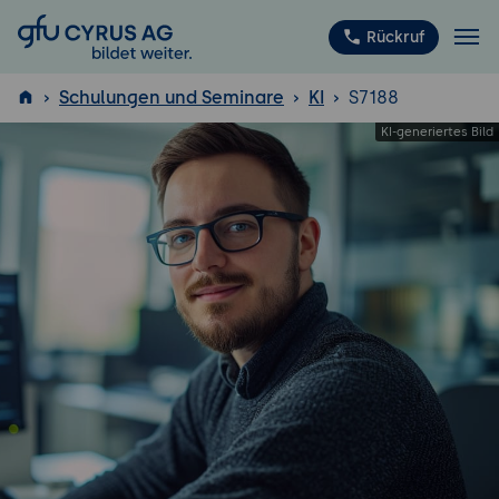
GFU Cyrus AG
Rückruf
Schulungen und Seminare
KI
S7188
ISTQB
®