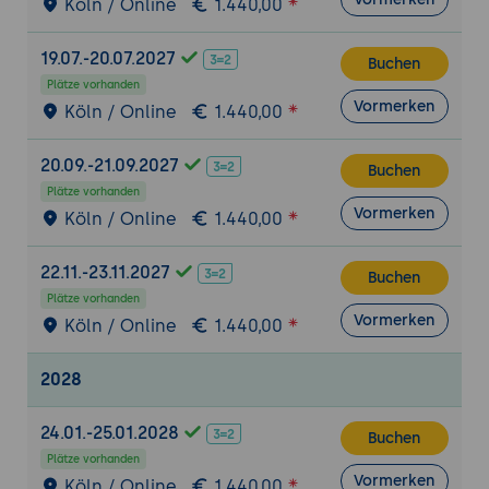
den Auftrag präziser neu stellen.
Köln / Online
1.440,00
Tag 2: 5. Eigene Funktionen als MCP-Tools
19.07.-20.07.2027
Buchen
bereitstellen
Plätze vorhanden
Die Toolset Registry als Erweiterungspunkt
Vormerken
Köln / Online
1.440,00
Eine eigene Funktion als Tool definieren
Typisierte Parameter und Rückgaben
20.09.-21.09.2027
Buchen
Studio-spezifische Abläufe als Tools
Plätze vorhanden
kapseln
Vormerken
Köln / Online
1.440,00
Praxis-Übung:
Eine einfache eigene
Funktion als MCP-Tool bereitstellen und
22.11.-23.11.2027
Buchen
vom Agenten aufrufen lassen.
Plätze vorhanden
Vormerken
Köln / Online
1.440,00
6. LLM-Anbindung zur Laufzeit
Die Trennung: MCP steuert den Editor,
2028
LLMs leben im Spiel
KI-NPCs und Dialoge über Laufzeit-Plugins
24.01.-25.01.2028
Buchen
Modelle anbinden und Antworten ins Spiel
Plätze vorhanden
holen
Vormerken
Köln / Online
1.440,00