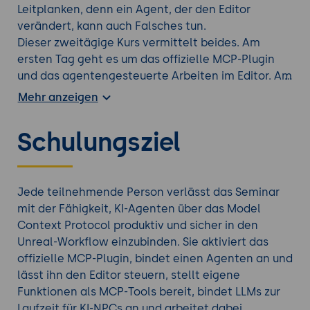
Leitplanken, denn ein Agent, der den Editor
verändert, kann auch Falsches tun.
Dieser zweitägige Kurs vermittelt beides. Am
ersten Tag geht es um das offizielle MCP-Plugin
und das agentengesteuerte Arbeiten im Editor. Am
zweiten Tag kommen eigene Tools, die LLM-
Mehr anzeigen
Anbindung zur Laufzeit für KI-NPCs und die
Governance hinzu. Durchgehend wird die wichtige
Schulungsziel
Grenze gezogen: Das MCP-Plugin ist ein
Entwicklungswerkzeug, kein Laufzeitsystem und
kein Produktionsautomat.
Jede teilnehmende Person verlässt das Seminar
mit der Fähigkeit, KI-Agenten über das Model
Entdecken Sie auch unsere anderen
KI Schulungen
.
Context Protocol produktiv und sicher in den
Unreal-Workflow einzubinden. Sie aktiviert das
offizielle MCP-Plugin, bindet einen Agenten an und
lässt ihn den Editor steuern, stellt eigene
Funktionen als MCP-Tools bereit, bindet LLMs zur
Laufzeit für KI-NPCs an und arbeitet dabei