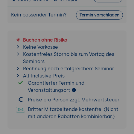
Wann Laufzeit-KI sinnvoll ist und wann
nicht
Kein passender Termin?
Termin vorschlagen
Praxis-Übung:
Über ein Plugin eine
einfache LLM-Antwort zur Laufzeit in eine
Szene holen und einem NPC zuordnen.
Buchen ohne Risiko
7. Sicherheit, Grenzen und Kosten
Keine Vorkasse
Kostenfreies Storno bis zum Vortag des
Localhost-Betrieb und fehlende
Seminars
Authentifizierung des MCP-Servers
Rechnung nach erfolgreichem Seminar
Experimenteller Stand und sich ändernde
All-Inclusive-Preis
Schnittstellen
Garantierter Termin und
Kosten und Datenfluss bei externen
Veranstaltungsort
Modellen
Preise pro Person zzgl. Mehrwertsteuer
Entwicklung gegenüber Produktion sauber
trennen
Dritter Mitarbeitende kostenfrei (Nicht
Praxis-Übung:
Für ein Beispielprojekt
mit anderen Rabatten kombinierbar.)
festlegen, welche KI-Schritte in der
Entwicklung erlaubt sind und welche nicht