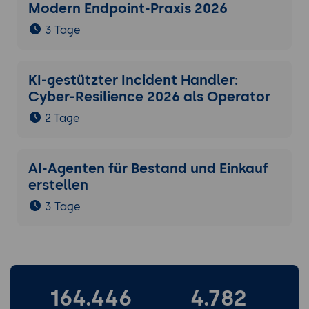
Modern Endpoint-Praxis 2026
Rückmeldung.
3 Tage
Praxis-Übung: Persönliche 90-Tage-
Roadmap - konkreter Routine-Stand am
Ende von Tag drei, drei monatliche
KI-gestützter Incident Handler:
Meilensteine, drei messbare Erfolgs-Anker
Cyber-Resilience 2026 als Operator
(z.B. Bearbeitungs-Zeit pro Angebot, Zeit
von Anfrage bis Versand, Quote
2 Tage
freigegebener Entwürfe ohne große
Nacharbeit), Sparring-Buddy aus dem
AI-Agenten für Bestand und Einkauf
Seminar.
erstellen
3 Tage
164.446
4.782