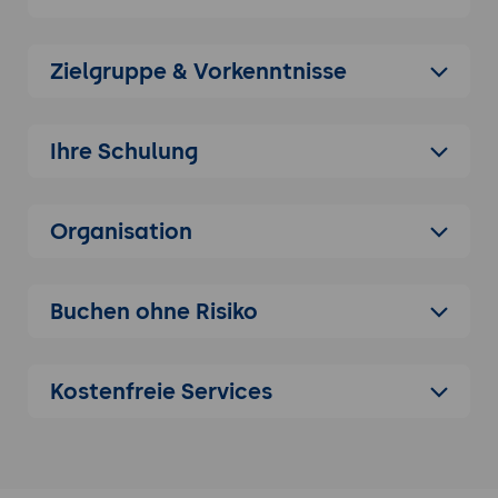
Was ein KI-Agent in der Angebots-
Bearbeitung in einfachen Worten ist: ein
Programm, das Anfragen liest, Bausteine
Zielgruppe & Vorkenntnisse
zusammenstellt, Texte ausformuliert,
Kalkulations-Skizzen vorbereitet und einen
Angebots-Entwurf vorlegt.
Ihre Schulung
Was KI im Angebots-Prozess gut kann:
Anfragen zusammenfassen, Stichpunkte
zu Leistungs-Texten ausformulieren,
Organisation
passende Textbausteine vorschlagen,
Angebots-Struktur sauber halten, mehrere
Versionen für unterschiedliche Kunden-
Buchen ohne Risiko
Typen erzeugen.
Was sie nicht gut kann: verbindliche Preise
erfinden, Margen-Spielräume einschätzen,
Kostenfreie Services
Kundenbeziehungen lesen, Vertrags-
Risiken sicher beurteilen, branchen-
spezifische Pflicht-Angaben automatisch
korrekt setzen.