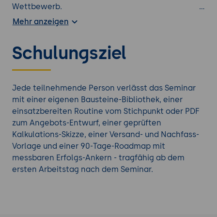
Wettbewerb.
KI-Werkzeuge bieten 2026 einen pragmatischen
Mehr anzeigen
Mittelweg: Sie können eingehende Anfragen lesen
(auch aus PDFs), Stichpunkte zu sauberen
Schulungsziel
Leistungs-Texten ausformulieren, passende
Textbausteine vorschlagen, erste Kalkulations-
Skizzen aus dem CRM oder aus Preis-Listen
zusammenstellen und ein fertig formatiertes
Jede teilnehmende Person verlässt das Seminar
Angebot als Entwurf vorbereiten. Die
mit einer eigenen Bausteine-Bibliothek, einer
Bearbeitungs-Zeit pro Angebot sinkt spürbar -
einsatzbereiten Routine vom Stichpunkt oder PDF
nicht weil die KI alles allein macht, sondern weil
zum Angebots-Entwurf, einer geprüften
sie die zeitfressenden Vorarbeiten übernimmt und
Kalkulations-Skizze, einer Versand- und Nachfass-
der Mensch sich auf Inhalte, Preis-Spielräume und
Vorlage und einer 90-Tage-Roadmap mit
Verhandlungs-Taktik konzentrieren kann.
messbaren Erfolgs-Ankern - tragfähig ab dem
Der Schlüssel ist das MVP-Prinzip: Statt einer
ersten Arbeitstag nach dem Seminar.
großen, perfekten Angebots-Automatik beginnen
Sie mit dem kleinstmöglichen funktionierenden
Ablauf - einem Angebots-Typ, einer Vorlage, einer
Kunden-Klasse. Dann bauen Sie Schritt für Schritt