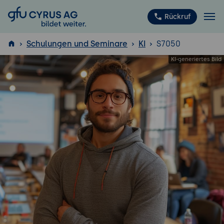
GFU Cyrus AG
Rückruf
Schulungen und Seminare
KI
S7050
ISTQB
®