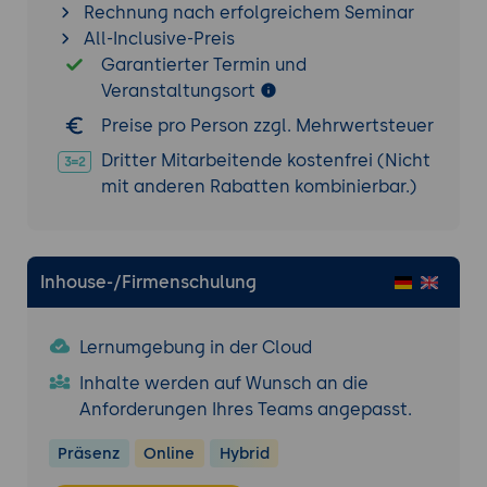
Rechnung nach erfolgreichem Seminar
Nachverhandlung, finales Angebot), nicht
All-Inclusive-Preis
als Wegwerf-Mails.
Garantierter Termin und
Daten-Quellen im Haus: bestehende
Veranstaltungsort
Angebots-Vorlagen, Preis-Listen,
Preise pro Person zzgl. Mehrwertsteuer
Leistungs-Kataloge, CRM-Daten, ERP-
Daten.
Dritter Mitarbeitende kostenfrei (Nicht
Praxis-Übung: Eigene Anatomie-Werkstatt
mit anderen Rabatten kombinierbar.)
- aus zwei bis drei eigenen früheren
Angeboten die Bausteine herauslösen und
eine eigene Bausteine-Übersicht mit
Inhouse-/Firmenschulung
Notizen zu jeder Vorlage erstellen.
3. Erster MVP: ein Angebot aus Stichpunkten
Lernumgebung in der Cloud
Werkzeug-Auswahl für Einsteiger:
Inhalte werden auf Wunsch an die
ChatGPT mit Datei-Upload, Claude mit
Anforderungen Ihres Teams angepasst.
Datei-Upload, Microsoft Copilot in Word,
Word mit eingebauten Copilot-Funktionen
Präsenz
Online
Hybrid
für Vorlagen.