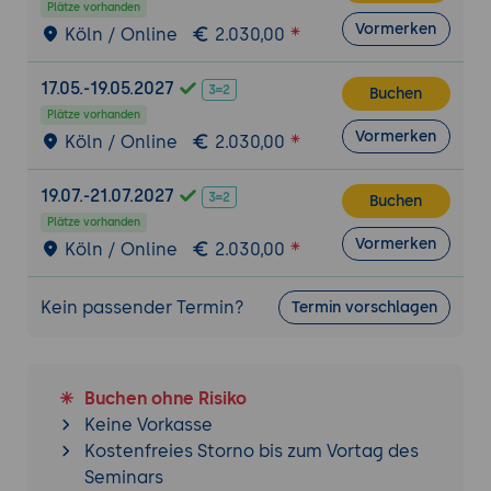
Plätze vorhanden
(Stundenkontingente und Pauschalen),
Vormerken
Köln / Online
2.030,00
Handwerks-Angebote (Material und Lohn
getrennt), Architekten- und Ingenieur-
17.05.-19.05.2027
Buchen
Angebote (HOAI-Bezug), IT-Projekt-
Plätze vorhanden
Angebote (Aufwands-Schätzung mit
Vormerken
Köln / Online
2.030,00
Annahmen).
Vorlagen-Familien: Standard-Leistung,
19.07.-21.07.2027
Buchen
individuelle Lösung, Rahmen-Vertrag,
Plätze vorhanden
Erweiterung eines bestehenden Auftrags.
Vormerken
Köln / Online
2.030,00
Tonalität und Marken-Stimme: schriftlich
festhalten - Anrede (Du oder Sie),
Kein passender Termin?
Termin vorschlagen
Satzlänge, Fach-Tiefe, übliche Schluss-
Formel.
Pflicht-Angaben: gesetzliche und
Buchen ohne Risiko
branchen-übliche Hinweise, die in jedem
Keine Vorkasse
Angebot stehen müssen.
Kostenfreies Storno bis zum Vortag des
Versions-Disziplin: Angebote als Versions-
Seminars
Stand denken (Erst-Angebot,