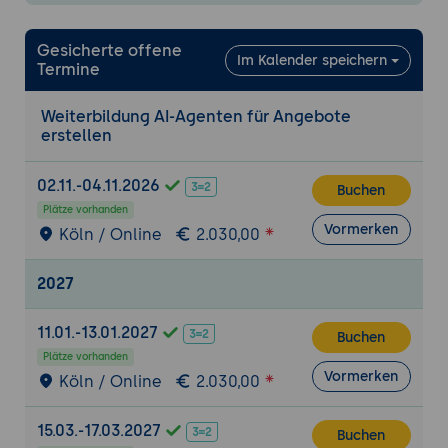
Bestimmung - aktuellen Angebots-Prozess
beschreiben (Anzahl Angebote pro
Gesicherte offene
Im Kalender speichern
Woche, durchschnittliche Bearbeitungs-
Termine
Zeit, größte Schmerzpunkte), drei Wunsch-
Verbesserungen für die nächsten drei
Weiterbildung AI-Agenten für Angebote
erstellen
Monate aufschreiben.
2. Angebots-Anatomie und Bausteine im
02.11.-04.11.2026
Buchen
eigenen Haus
Plätze vorhanden
Typische Angebots-Bausteine:
Vormerken
Köln / Online
2.030,00
Anschreiben, Angebots-Header (Kunde,
Datum, Nummer), Leistungs-Beschreibung,
2027
Positionen mit Mengen und Preisen,
Summen-Block, Zahlungs-Bedingungen,
11.01.-13.01.2027
Buchen
Liefer- oder Termin-Angabe, Gültigkeits-
Plätze vorhanden
Frist, AGB-Hinweis, Unterschrift oder
Vormerken
Köln / Online
2.030,00
Schluss-Formel.
Branchen-Eigenheiten: Bau-Angebote
15.03.-17.03.2027
Buchen
(VOB), Beratungs-Angebote