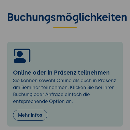
Zukunftsperspektiven und strategischer KI-
Einsatz
Buchungsmöglichkeiten
Aktuelle Entwicklungen im Bereich KI.
Planung von KI-Strategien für
Unternehmenswachstum.
Praxisprojekt
Entwicklung eines individuellen Claude-
Projekts ohne Code.
Präsentation der Ergebnisse und
Online oder in Präsenz teilnehmen
Feedback.
Sie können sowohl Online als auch in Präsenz
am Seminar teilnehmen. Klicken Sie bei Ihrer
Buchung oder Anfrage einfach die
entsprechende Option an.
Mehr Infos