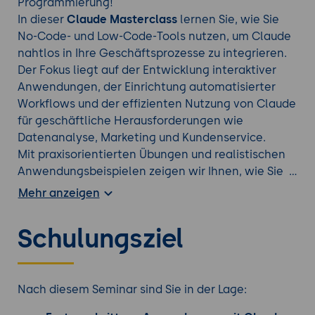
Programmierung!
In dieser
Claude Masterclass
lernen Sie, wie Sie
No-Code- und Low-Code-Tools nutzen, um Claude
nahtlos in Ihre Geschäftsprozesse zu integrieren.
Der Fokus liegt auf der Entwicklung interaktiver
Anwendungen, der Einrichtung automatisierter
Workflows und der effizienten Nutzung von Claude
für geschäftliche Herausforderungen wie
Datenanalyse, Marketing und Kundenservice.
Mit praxisorientierten Übungen und realistischen
Anwendungsbeispielen zeigen wir Ihnen, wie Sie
komplexe Aufgaben mit Claude lösen und
Mehr anzeigen
gleichzeitig ethische sowie sicherheitsrelevante
Standards einhalten. Dieses Seminar ist ideal, um
Schulungsziel
Ihr Wissen über KI zu vertiefen und Claude als
zukunftsweisendes Werkzeug in Ihrem
Unternehmen einzusetzen - und das ganz ohne
Programmierkenntnisse!
Nach diesem Seminar sind Sie in der Lage: