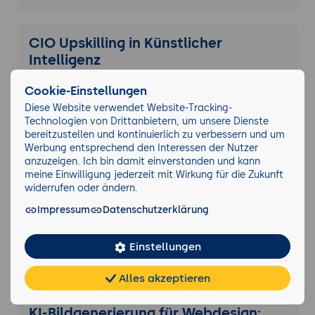
CIO Upskilling in Künstlicher
Intelligenz
1 Tag
Cookie-Einstellungen
Diese Website verwendet Website-Tracking-
Technologien von Drittanbietern, um unsere Dienste
Langdock Praxis-Workshop: Sichere
bereitzustellen und kontinuierlich zu verbessern und um
Enterprise-KI einführen
Werbung entsprechend den Interessen der Nutzer
anzuzeigen. Ich bin damit einverstanden und kann
0.5 Tag
meine Einwilligung jederzeit mit Wirkung für die Zukunft
widerrufen oder ändern.
Impressum
Datenschutzerklärung
Menschzentrierte KI-Gestaltung: Von
der Theorie zur Praxis
Einstellungen
2 Tage
Alles akzeptieren
Chat
KI-
FAQ
Teilen
Cookies
frei
Berater
KI-Bildgenerierung für Webdesign: