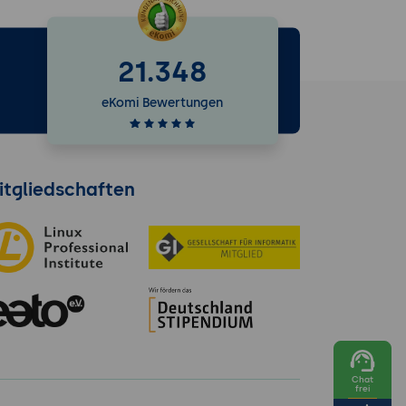
21.348
e
eKomi Bewertungen
itgliedschaften
Chat
frei