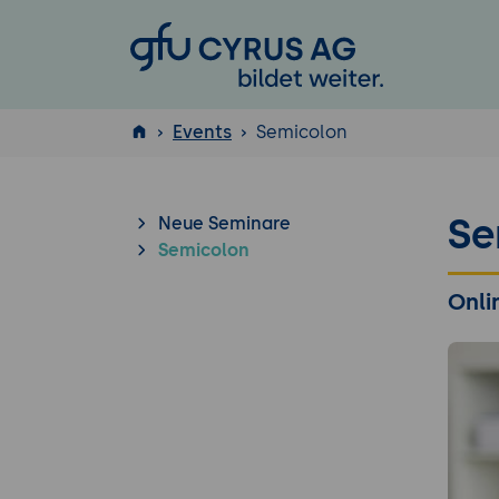
GFU Cyrus AG
Events
Semicolon
ISTQB
Se
®
Neue Seminare
Semicolon
Onli