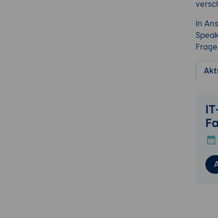
versc
In An
Speak
Frage
Akt
IT
Fa