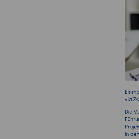
Einma
via Z
Die V
Führu
Proje
in de