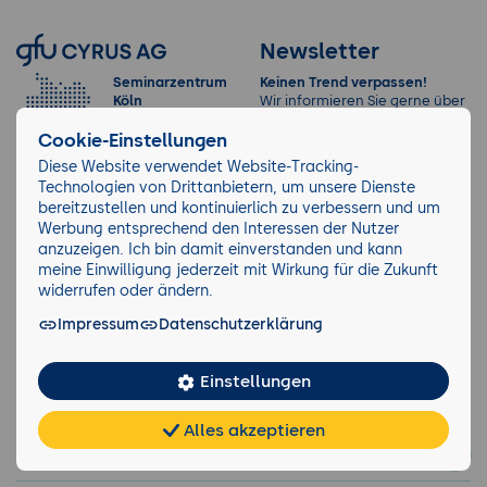
Newsletter
Seminarzentrum
Keinen Trend verpassen!
Köln
Wir informieren Sie gerne über
Am Grauen Stein
aktuelle Entwicklungen und
Cookie-Einstellungen
27
Trends in der IT-Branche und
51105 Köln-
die dazu passenden Seminare.
Diese Website verwendet Website-Tracking-
Deutz
Technologien von Drittanbietern, um unsere Dienste
Jetzt anmelden
bereitzustellen und kontinuierlich zu verbessern und um
Werbung entsprechend den Interessen der Nutzer
anzuzeigen. Ich bin damit einverstanden und kann
Mitgliedschaften
meine Einwilligung jederzeit mit Wirkung für die Zukunft
widerrufen oder ändern.
Impressum
Datenschutzerklärung
Einstellungen
Alles akzeptieren
Chat
KI-
FAQ
Teilen
Cookies
frei
Berater