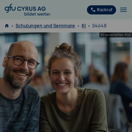
GFU Cyrus AG
Rückruf
Schulungen und Seminare
KI
S4648
ISTQB
®