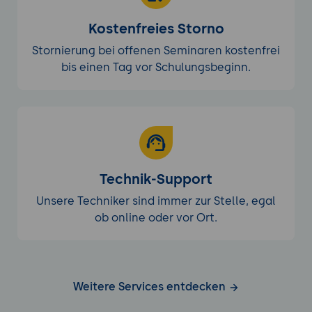
Fehleranalyse und kontinuierliche
Verbesserung:
Wie Fehleranalyse dazu
Kostenfreies Storno
beitragen kann, die Leistung des KI-
Stornierung bei offenen Seminaren kostenfrei
Modells kontinuierlich zu verbessern und
bis einen Tag vor Schulungsbeginn.
die Qualitätssicherung zu optimieren.
Technik-Support
Unsere Techniker sind immer zur Stelle, egal
ob online oder vor Ort.
Weitere Services entdecken