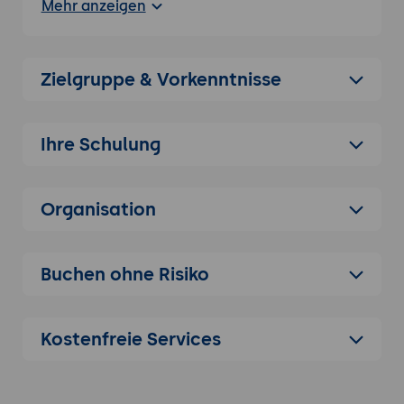
Mehr anzeigen
sicherstellen, dass Produkte und
Dienstleistungen die geforderten
Qualitätsstandards erfüllen.
Zielgruppe & Vorkenntnisse
Was ist KI-gestützte Qualitätssicherung?
KI-gestützte Qualitätssicherung nutzt
maschinelles Lernen, Bildverarbeitung und
Ihre Schulung
andere KI-Technologien, um den
Qualitätskontrollprozess zu
automatisieren, zu verbessern und Fehler
Organisation
in Produkten frühzeitig zu erkennen.
Vorteile des Einsatzes von KI in der
Qualitätssicherung:
KI-basierte Systeme
Buchen ohne Risiko
können große Datenmengen in Echtzeit
analysieren, Anomalien erkennen und
kontinuierlich aus neuen Daten lernen, um
Kostenfreie Services
die Präzision und Effizienz der
Qualitätssicherung zu erhöhen.
Anwendungsbereiche:
Einführung in die