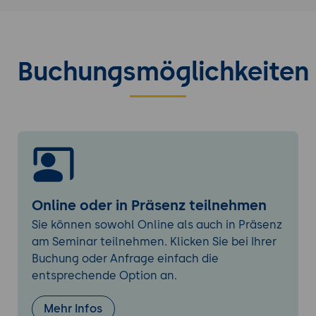
Einsatzbereiche der KI-gestützten
Qualitätssicherung, z.B. in der Fertigung,
Automobilindustrie,
Lebensmittelproduktion,
Buchungsmöglichkeiten
Medizinprodukteherstellung und
Softwareentwicklung.
Grundlagen der Künstlichen Intelligenz in der
Qualitätssicherung
Grundlagen des maschinellen Lernens:
Einführung in die Konzepte des
maschinellen Lernens, einschließlich
Supervised Learning, Unsupervised
Online oder in Präsenz teilnehmen
Learning und Reinforcement Learning, und
Sie können sowohl Online als auch in Präsenz
deren Bedeutung für die
am Seminar teilnehmen. Klicken Sie bei Ihrer
Qualitätssicherung.
Buchung oder Anfrage einfach die
Computer Vision und Bildverarbeitung:
entsprechende Option an.
Wie Bildverarbeitungsalgorithmen in der
Qualitätssicherung eingesetzt werden, um
Mehr Infos