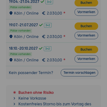
19.04.-21.04.2027
Buchen
für das Training von KI-Modellen
Plätze vorhanden
aufbereitet werden. Einführung in
Vormerken
Köln / Online
2.030,00
Techniken zur Datenbereinigung,
Normalisierung und Anmerkung von Daten.
19.07.-21.07.2027
Buchen
Erstellen von Datensätzen für das Training:
Plätze vorhanden
Welche Art von Daten benötigt werden,
Vormerken
Köln / Online
2.030,00
um KI-Modelle zu trainieren, z.B. Bilddaten
für visuelle Inspektionen oder Sensordaten
18.10.-20.10.2027
Buchen
für Prozessüberwachung.
Plätze vorhanden
Feature Engineering:
Wie wichtige
Vormerken
Köln / Online
2.030,00
Merkmale (Features) aus den Daten
extrahiert werden, um die
Kein passender Termin?
Termin vorschlagen
Modellgenauigkeit zu verbessern. Beispiel
für die Extraktion von visuellen
Eigenschaften wie Form, Farbe oder
Textur.
Buchen ohne Risiko
Überwachte und unbeaufsichtigte
Keine Vorkasse
Lernmethoden:
Anwendung von
Kostenfreies Storno bis zum Vortag des