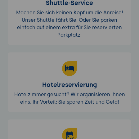
und Anpassung der Modelle an neue
Shuttle-Service
Anforderungen.
Machen Sie sich keinen Kopf um die Anreise!
Unser Shuttle fährt Sie. Oder Sie parken
Bewertung und Optimierung von KI-Modellen
einfach auf einem extra für Sie reservierten
Leistungsbewertung von Modellen:
Wie die
Parkplatz.
Leistung von KI-Modellen mit Metriken wie
Genauigkeit, Präzision, Recall und F1-Score
bewertet wird, um sicherzustellen, dass
die Qualitätsziele erreicht werden.
Hyperparameter-Tuning:
Einführung in die
Feinabstimmung von Hyperparametern
zur Verbesserung der Modellgenauigkeit
Hotelreservierung
und -leistung.
Hotelzimmer gesucht? Wir organisieren Ihnen
Training und Retraining von Modellen:
Wie
eins. Ihr Vorteil: Sie sparen Zeit und Geld!
Modelle regelmäßig aktualisiert und
retrainiert werden, um neue
Qualitätsanforderungen oder
Produktionsbedingungen zu
berücksichtigen.