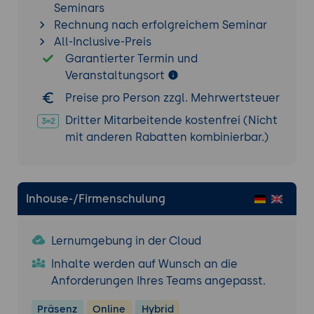
überwachten und unbeaufsichtigten
Seminars
Lernmethoden in der Qualitätssicherung.
Rechnung nach erfolgreichem Seminar
Wann welche Methode am besten
All-Inclusive-Preis
geeignet ist.
Garantierter Termin und
Veranstaltungsort
Praxisübung 1: Datenaufbereitung und KI-
Preise pro Person zzgl. Mehrwertsteuer
Training
Dritter Mitarbeitende kostenfrei (Nicht
Ziel der Übung:
Die Teilnehmer bereiten
mit anderen Rabatten kombinierbar.)
einen Datensatz aus der Produktion vor
und trainieren ein einfaches Modell zur
Erkennung von Qualitätsmängeln.
Projektbeschreibung:
Die Teilnehmer
Inhouse-/Firmenschulung
arbeiten mit einem Beispiel-Datensatz,
führen Datenbereinigung und Feature
Lernumgebung in der Cloud
Engineering durch und trainieren ein
Modell zur Klassifizierung von fehlerhaften
Inhalte werden auf Wunsch an die
Produkten.
Anforderungen Ihres Teams angepasst.
Tools:
Python, Jupyter Notebook, OpenCV,
Präsenz
Online
Hybrid
scikit-learn.