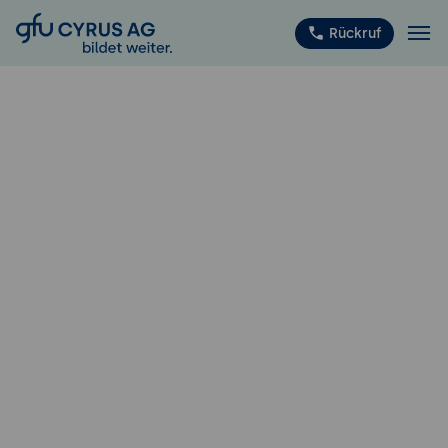
GFU Cyrus AG
Rückruf
ISTQB
®