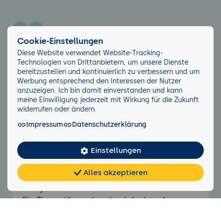
Previous
Next
Cookie-Einstellungen
Diese Website verwendet Website-Tracking-
Technologien von Drittanbietern, um unsere Dienste
Über die GFU
5/5
bereitzustellen und kontinuierlich zu verbessern und um
Ich bin sehr positiv überrascht. Vorher war ich
Werbung entsprechend den Interessen der Nutzer
anzuzeigen. Ich bin damit einverstanden und kann
immer bei PC-College und hier bei der GFU
meine Einwilligung jederzeit mit Wirkung für die Zukunft
finde ich es besser und moderner.
widerrufen oder ändern.
Impressum
Datenschutzerklärung
Einstellungen
Über das Seminar
5/5
Alles akzeptieren
Die Qualität war super, für Anfänger und
Chat
KI-
FAQ
Teilen
Cookies
frei
Berater
Fortgeschrittene.
Die Thematik wurde sehr einfach und
übersichtlich transportiert. Es war nicht