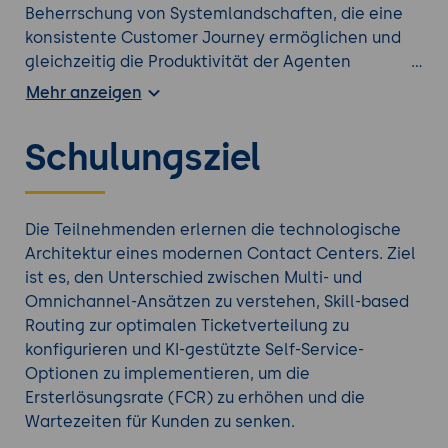
Beherrschung von Systemlandschaften, die eine
konsistente Customer Journey ermöglichen und
gleichzeitig die Produktivität der Agenten
maximieren.
Mehr anzeigen
Unternehmen profitieren von einer massiv
gesteigerten Effizienz, zufriedeneren Mitarbeitern
Schulungsziel
durch bessere Tools und einer herausragenden
Customer Experience, die Kunden langfristig an die
Marke bindet.
Die Teilnehmenden erlernen die technologische
Durchstöbern Sie auch unsere anderen
KI Kurse
.
Architektur eines modernen Contact Centers. Ziel
ist es, den Unterschied zwischen Multi- und
Omnichannel-Ansätzen zu verstehen, Skill-based
Routing zur optimalen Ticketverteilung zu
konfigurieren und KI-gestützte Self-Service-
Optionen zu implementieren, um die
Ersterlösungsrate (FCR) zu erhöhen und die
Wartezeiten für Kunden zu senken.