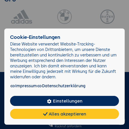
Cookie-Einstellungen
Diese Website verwendet Website-Tracking-
Technologien von Drittanbietern, um unsere Dienste
bereitzustellen und kontinuierlich zu verbessern und um
Werbung entsprechend den Interessen der Nutzer
anzuzeigen. Ich bin damit einverstanden und kann
meine Einwilligung jederzeit mit Wirkung für die Zukunft
widerrufen oder ändern.
LinkedIn
Instagram
Facebook
Impressum
Datenschutzerklärung
Impressum/AGB
Datenschutz
Blog
Wiki
Einstellungen
Facts
Alles akzeptieren
Chat
KI-
FAQ
Teilen
Cookies
frei
Berater
0221 82 80 90
Rückruf anfordern