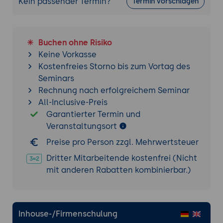
Kein passender Termin?
Termin vorschlagen
8. Cloud Contact Center (CCaaS) vs. On-
Premises
Vorteile der Cloud:
Skalierbarkeit,
Buchen ohne Risiko
schnelle Integration neuer Kanäle und
Keine Vorkasse
Home-Office-Fähigkeit.
Kostenfreies Storno bis zum Vortag des
Sicherheit & Datenschutz:
DSGVO-
Seminars
Konformität in Cloud-Umgebungen (Cloud
Rechnung nach erfolgreichem Seminar
Act & Verschlüsselung).
All-Inclusive-Preis
Vendor-Check:
Kurzübersicht führender
Garantierter Termin und
Plattformen (Genesys, Amazon Connect,
Veranstaltungsort
Talkdesk).
Preise pro Person zzgl. Mehrwertsteuer
9. Qualitätssicherung und Coaching
Dritter Mitarbeitende kostenfrei (Nicht
Call & Screen Recording:
Rechtliche
mit anderen Rabatten kombinierbar.)
Rahmenbedingungen und Nutzen für das
Training.
Automated Quality Management:
KI-
Inhouse-/Firmenschulung
gestützte Auswertung von 100% der