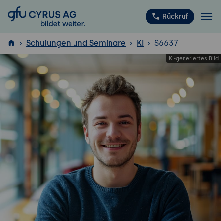
GFU Cyrus AG
Rückruf
Schulungen und Seminare
KI
S6637
ISTQB
®