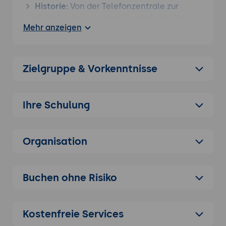
Historie:
Von der Telefonzentrale zur
digitalen Kommunikationsdrehscheibe.
Mehr anzeigen
Multichannel vs. Omnichannel:
Warum die
Kanalverknüpfung (Context Sharing)
entscheidend ist.
Zielgruppe & Vorkenntnisse
Trends:
Mobile-First-Service, Video-
Support und Social-Messaging (WhatsApp
& Co.).
Ihre Schulung
2. Kerntechnologien: CTI, IVR und ACD
Computer Telephony Integration (CTI):
Die Brücke zwischen Telefonie und
Organisation
CRM/EDV.
Interactive Voice Response (IVR):
Buchen ohne Risiko
Intelligente Vorqualifizierung durch
Sprachdialogsysteme.
Automatic Call Distribution (ACD):
Das
Kostenfreie Services
Herzstück der fairen und effizienten