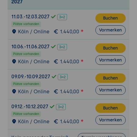
2027
Automatisierte Nachbereitung:
Zusammenfassung von Telefonaten durch
11.03.-12.03.2027
Buchen
LLMs (Summarization).
Plätze vorhanden
Sentiment Analysis:
Erkennung der
Vormerken
Köln / Online
1.440,00
Kundenstimmung zur Deeskalation in
Echtzeit.
10.06.-11.06.2027
Buchen
7. Performance Management und Kennzahlen
Plätze vorhanden
Vormerken
(KPIs)
Köln / Online
1.440,00
Klassische Metriken:
AHT (Average Handle
09.09.-10.09.2027
Time), SL (Service Level) und
Buchen
Erreichbarkeit.
Plätze vorhanden
Vormerken
Köln / Online
1.440,00
Qualitäts-Metriken:
FCR (First Contact
Resolution) und NPS (Net Promoter
09.12.-10.12.2027
Score).
Buchen
Plätze vorhanden
Workforce Management (WFM):
Vormerken
Köln / Online
1.440,00
Bedarfsgerechte Personalplanung
basierend auf historischen Daten.