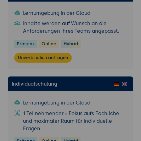
Interaktionen statt Stichproben.
Gamification:
Steigerung der Agenten-
Lernumgebung in der Cloud
Motivation durch spielerische Elemente.
Inhalte werden auf Wunsch an die
10. Praxis-Workshop: "The Perfect Interaction"
Anforderungen Ihres Teams angepasst.
Workshop:
Design eines Omnichannel-
Präsenz
Online
Hybrid
Workflows (z.B. Reklamationsprozess über
Chat & Call).
Unverbindlich anfragen
Routing-Task:
Erstellung einer Skill-Matrix
für ein fiktives Support-Team.
AI-Task:
Entwurf eines IVR-Dialogbaums
Individualschulung
mit natürlicher Spracherkennung.
Final Roadmap:
Stufenplan für die
Transformation zum modernen Contact
Lernumgebung in der Cloud
Center.
1 Teilnehmender = Fokus aufs Fachliche
und maximaler Raum für individuelle
Fragen.