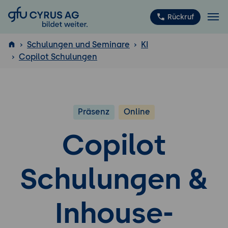
GFU Cyrus AG
Rückruf
Schulungen und Seminare
KI
Copilot Schulungen
ISTQB
®
Präsenz
Online
Copilot
Schulungen &
Inhouse-