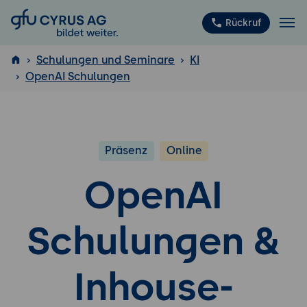
GFU Cyrus AG
Rückruf
Schulungen und Seminare
KI
OpenAI Schulungen
ISTQB
®
Präsenz
Online
OpenAI
Schulungen &
Inhouse-