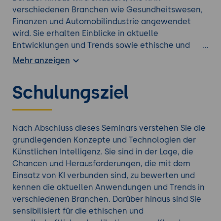
verschiedenen Branchen wie Gesundheitswesen,
Finanzen und Automobilindustrie angewendet
wird. Sie erhalten Einblicke in aktuelle
Entwicklungen und Trends sowie ethische und
gesellschaftliche Herausforderungen, die mit der
Mehr anzeigen
Nutzung von KI einhergehen. Praktische Beispiele
und Diskussionen helfen Ihnen, die theoretischen
Schulungsziel
Konzepte zu verstehen und in der Praxis
anzuwenden.
Auf der Suche nach einem anderen
KI Seminar
?
Nach Abschluss dieses Seminars verstehen Sie die
grundlegenden Konzepte und Technologien der
Künstlichen Intelligenz. Sie sind in der Lage, die
Chancen und Herausforderungen, die mit dem
Einsatz von KI verbunden sind, zu bewerten und
kennen die aktuellen Anwendungen und Trends in
verschiedenen Branchen. Darüber hinaus sind Sie
sensibilisiert für die ethischen und