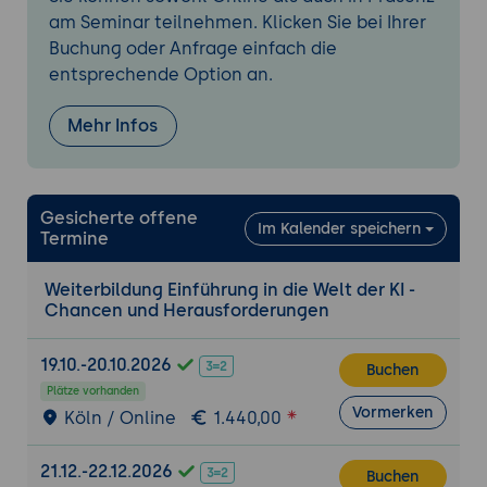
Entwicklungen
am Seminar teilnehmen. Klicken Sie bei Ihrer
Buchung oder Anfrage einfach die
Ethische und gesellschaftliche Aspekte
entsprechende Option an.
Verantwortungsvoller Umgang mit KI
Rechtliche Rahmenbedingungen und
Mehr Infos
Regulierungen
Gesellschaftliche Akzeptanz und
Vertrauen
Gesicherte offene
Im Kalender speichern
Praktische Beispiele und Fallstudien
Termine
Erfolgreiche Implementierungen von KI in
Weiterbildung Einführung in die Welt der KI -
Unternehmen
Chancen und Herausforderungen
Analyse von Fehlentwicklungen und
Lernprozessen
19.10.-20.10.2026
Buchen
Plätze vorhanden
Vormerken
Köln / Online
1.440,00
21.12.-22.12.2026
Buchen