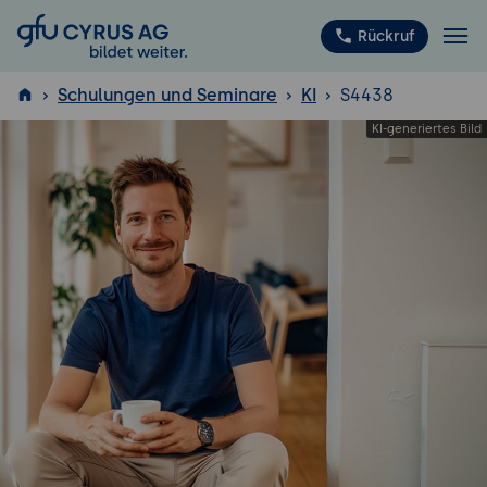
GFU Cyrus AG
Rückruf
Schulungen und Seminare
KI
S4438
ISTQB
®