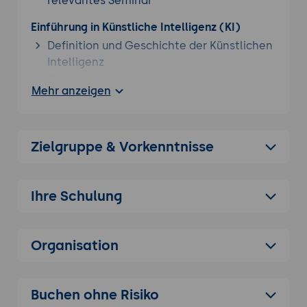
relevantes Seminar
Einführung in Künstliche Intelligenz (KI)
Definition und Geschichte der Künstlichen
Intelligenz
Grundlegende Konzepte und
Mehr anzeigen
Technologien
Arten von KI
Maschinelles Lernen und Deep Learning
Zielgruppe & Vorkenntnisse
Neuronale Netzwerke und ihre
Funktionsweise
Ihre Schulung
Natürliche Sprachverarbeitung (NLP)
Anwendungen von KI in verschiedenen
Branchen
Organisation
Gesundheitswesen: Diagnostik, Therapie
und Verwaltung
Finanzen: Risikomanagement,
Buchen ohne Risiko