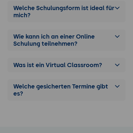
Technologieunternehmen. Sie müssen unter
Welche Schulungsform ist ideal für
Zeitdruck entscheiden, wie das Budget auf
mich?
mehrere dringende Projekte verteilt werden
soll.
Fokus
: Entscheidungsfindung unter Druck,
Wie kann ich an einer
Online
Priorisierung von Projekten basierend auf
Schulung
teilnehmen?
Unternehmenszielen und Ressourcen,
effektive Kommunikation und Durchsetzung
von Entscheidungen gegenüber den
Was ist ein Virtual Classroom?
betroffenen Teams.
Welche gesicherten Termine gibt
es?