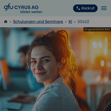
GFU Cyrus AG
Rückruf
Schulungen und Seminare
KI
S3622
ISTQB
®