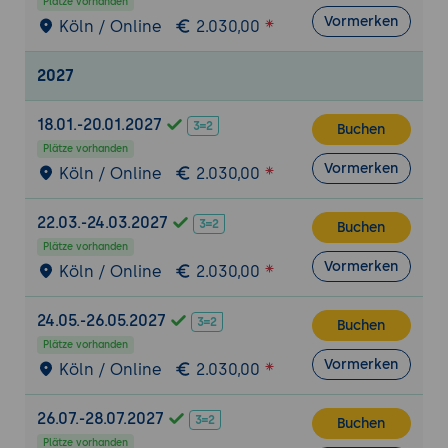
Plätze vorhanden
Vormerken
Köln / Online
2.030,00
Abschlussbewertung und Feedback
:
Detaillierte Auswertung durch KI und Trainer,
2027
Selbstbewertung der Teilnehmer und
Abschlussdiskussion über die Anwendung der
18.01.-20.01.2027
erlernten Fähigkeiten in realen
Buchen
Budgetverhandlungssituationen.
Plätze vorhanden
Vormerken
Köln / Online
2.030,00
Szenarien
22.03.-24.03.2027
Buchen
Szenario 2 - Kostenverhandlungen mit
Plätze vorhanden
Zulieferern
Vormerken
Köln / Online
2.030,00
Situation
: Teilnehmer agieren als
Einkaufsmanager eines mittelständischen
24.05.-26.05.2027
Buchen
Produktionsunternehmens. Sie verhandeln
Plätze vorhanden
mit einer KI, die einen Zulieferer
Vormerken
Köln / Online
2.030,00
repräsentiert, über die Kosten von
Rohmaterialien.
26.07.-28.07.2027
Buchen
Fokus
: Strategien für effektive
Plätze vorhanden