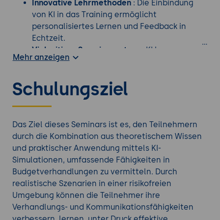
Innovative Lehrmethoden
: Die Einbindung
von KI in das Training ermöglicht
personalisiertes Lernen und Feedback in
Echtzeit.
Vielseitiger Sparringpartner
: KI kann
Mehr anzeigen
verschiedene Rollen und Verhaltensweisen
simulieren, was die Teilnehmer auf eine
Schulungsziel
Vielzahl von Verhandlungspartnern und -
stilen vorbereitet.
Berufliche und Persönliche Entwicklung
Das Ziel dieses Seminars ist es, den Teilnehmern
Verbesserung von
durch die Kombination aus theoretischem Wissen
Kommunikationsfähigkeiten
: Das Seminar
und praktischer Anwendung mittels KI-
schult effektive Kommunikation, was in allen
Simulationen, umfassende Fähigkeiten in
Aspekten des Geschäftslebens von Vorteil
Budgetverhandlungen zu vermitteln. Durch
ist.
realistische Szenarien in einer risikofreien
Entscheidungsfindung und Problemlösung
:
Umgebung können die Teilnehmer ihre
Teilnehmer lernen, unter Druck fundierte
Verhandlungs- und Kommunikationsfähigkeiten
Entscheidungen zu treffen und Probleme
verbessern, lernen, unter Druck effektive