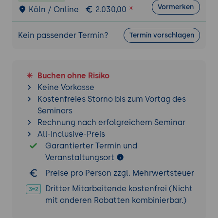
Kostenreduktion, Ausbalancieren von Preis
Vormerken
Köln / Online
2.030,00
und Qualität, Langzeitbeziehungen mit
Zulieferern aufbauen und erhalten. Die
Kein passender Termin?
Termin vorschlagen
Herausforderung besteht darin, günstige
Preise zu erzielen, ohne die Beziehungen zu
gefährden.
Buchen ohne Risiko
Szenario 3 - Budgetverhandlungen in einem
Keine Vorkasse
gemeinnützigen Projekt
Kostenfreies Storno bis zum Vortag des
Situation
: Die Teilnehmer sind Manager einer
Seminars
gemeinnützigen Organisation, die mit
Rechnung nach erfolgreichem Seminar
begrenzten Ressourcen arbeitet. In dieser
All-Inclusive-Preis
Simulation verhandeln sie mit einer KI, die
Garantierter Termin und
einen potenziellen Großspender
Veranstaltungsort
repräsentiert, über ein Projektbudget.
Preise pro Person zzgl. Mehrwertsteuer
Fokus
: Darstellung des Wertes und der
Dritter Mitarbeitende kostenfrei (Nicht
Notwendigkeit des Projekts, effektives
mit anderen Rabatten kombinierbar.)
Argumentieren für eine höhere Finanzierung,
während gleichzeitig realistische