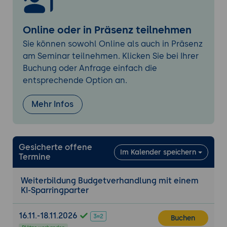
Komplexe Simulationen und
Abschlussbewertung
Online oder in Präsenz teilnehmen
Szenario 5 - Finanzierungsgespräche mit
Sie können sowohl Online als auch in Präsenz
Investoren
: Teilnehmer wenden erlernte
am Seminar teilnehmen. Klicken Sie bei Ihrer
Strategien in realistischen Verhandlungen an.
Buchung oder Anfrage einfach die
entsprechende Option an.
Szenario 6 - Internationale
Budgetverhandlungen
: Fokus auf
Mehr Infos
interkulturelle Aspekte und
Herausforderungen bei internationalen
Budgetverhandlungen.
Gesicherte offene
Szenario 7 - Krisenmanagement bei
Im Kalender speichern
Termine
Budgetüberschreitungen
und
Szenario 8 -
Schnelle Budgetentscheidungen unter Druck
:
Weiterbildung Budgetverhandlung mit einem
Diese Szenarien dienen der Entwicklung von
KI-Sparringparter
Problemlösungsfähigkeiten und der Fähigkeit,
unter Druck effektive Entscheidungen zu
16.11.-18.11.2026
Buchen
treffen.