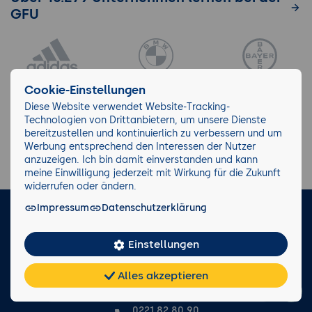
GFU
Cookie-Einstellungen
Diese Website verwendet Website-Tracking-
Technologien von Drittanbietern, um unsere Dienste
bereitzustellen und kontinuierlich zu verbessern und um
Werbung entsprechend den Interessen der Nutzer
anzuzeigen. Ich bin damit einverstanden und kann
meine Einwilligung jederzeit mit Wirkung für die Zukunft
widerrufen oder ändern.
Impressum
Datenschutzerklärung
LinkedIn
Instagram
Facebook
Einstellungen
Impressum/AGB
Datenschutz
Blog
Wiki
Alles akzeptieren
Facts
Chat
KI-
FAQ
Teilen
Cookies
frei
Berater
0221 82 80 90