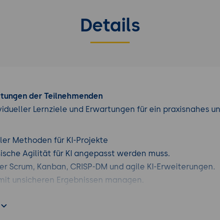
Details
rtungen der Teilnehmenden
vidueller Lernziele und Erwartungen für ein praxisnahes u
ler Methoden für KI-Projekte
sche Agilität für KI angepasst werden muss.
ber Scrum, Kanban, CRISP-DM und agile KI-Erweiterungen.
 mit unsicheren Ergebnissen managen.
antwortlichkeiten im KI-Team
er vs. AI Product Owner vs. Data Product Manager.