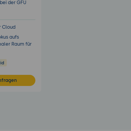
 bei der GFU
r Cloud
okus aufs
aler Raum für
id
nfragen