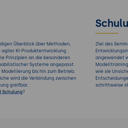
Schulu
ndigen Überblick über Methoden,
Ziel des Semin
agiler KI-Produktentwicklung.
Entwicklungsme
le Prinzipien an die besonderen
angewendet we
abilistischer Systeme angepasst
Modelltraining
Modellierung bis hin zum Betrieb.
wie sie Unsich
eiche wird die Verbindung zwischen
Entscheidungen
ung greifbar.
schrittweise s
I Schulung
?