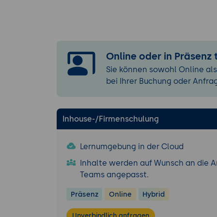
Risiken dur
Umgang mit 
Transparenzp
Business Value 
Online oder in Präsenz
Iterativ Nu
Sie können sowohl Online als
Agile KPIs f
bei Ihrer Buchung oder Anfra
KI als strat
Toolchain für ag
Inhouse-/Firmenschulung
Vergleich: M
Tool-Kombin
Lernumgebung in der Cloud
Visualisieru
Inhalte werden auf Wunsch an die A
Übung: Agilen P
Teams angepasst.
Rollen und I
Präsenz
Online
Hybrid
Metriken, Ri
Kurzpräsent
Unverbindlich anfragen