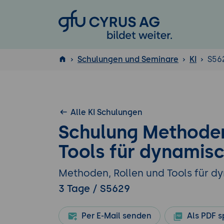
GFU Cyrus AG
Schulungen und Seminare
KI
S56
ISTQB
®
Alle KI Schulungen
Schulung Methoden
Tools für dynamisc
Methoden, Rollen und Tools für d
3 Tage / S5629
Per E-Mail senden
Als PDF s