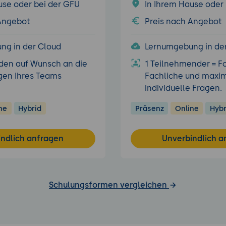
use oder bei der GFU
In Ihrem Hause oder
 Angebot
Preis nach Angebot
ng in der Cloud
Lernumgebung in de
den auf Wunsch an die
1 Teilnehmender = F
gen Ihres Teams
Fachliche und maxim
individuelle Fragen.
ne
Hybrid
Präsenz
Online
Hybr
indlich anfragen
Unverbindlich a
Schulungsformen vergleichen