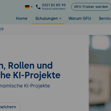
0221 82 80 90
GFU-Trainer werden
Rückruf anfordern
Home
Schulungen
Warum GFU
Servic
29
, Rollen und
he KI-Projekte
ynamische KI-Projekte
peichern