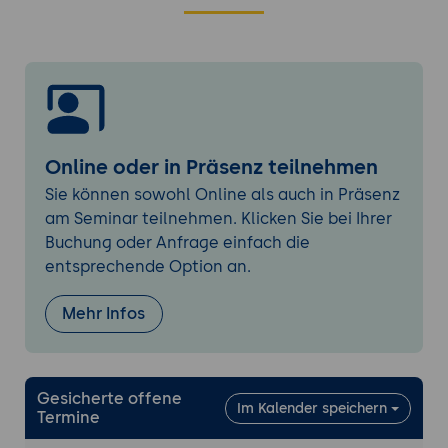
Prototyping mit generativen Tools
Kollektive Intelligenz: Mensch-Maschine-
Kollaboration
Optimale Arbeitsteilung zwischen Mensch
und KI
Kreativitätsboosting durch hybride
Online oder in Präsenz teilnehmen
Ansätze
Sie können sowohl Online als auch in Präsenz
Fallstudien erfolgreicher Ko-Kreation
am Seminar teilnehmen. Klicken Sie bei Ihrer
Buchung oder Anfrage einfach die
Branchenspezifische Anwendungen
entsprechende Option an.
Produktentwicklung: Von der Idee zum
MVP
Mehr Infos
Marketing: Generierung von
Kampagnenkonzepten
Dienstleistungen: Innovative Service-
Gesicherte offene
Designs
Im Kalender speichern
Termine
Qualitätsbewertung und Validierung