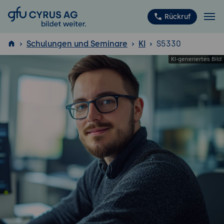
GFU Cyrus AG
Rückruf
Schulungen und Seminare
KI
S5330
ISTQB
®