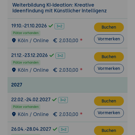
Weiterbildung KI-Ideation: Kreative
Kriterien für gute KI-generierte Ideen
Ideenfindung mit Künstlicher Intelligenz
Methoden zur Bewertung und Auswahl
Integration in bestehende
19.10.-21.10.2026
Buchen
Innovationsprozesse
Plätze vorhanden
Vormerken
Köln / Online
2.030,00
Zukunft der KI-Ideation
Emerging Technologies im Kreativbereich
21.12.-23.12.2026
Buchen
Langfristige Auswirkungen auf
Plätze vorhanden
Innovationsmanagement
Vormerken
Köln / Online
2.030,00
Vorbereitung auf kommende
Entwicklungen
2027
Praxisübung: KI-Ideation Challenge
22.02.-24.02.2027
Gruppenweise Entwicklung einer
Buchen
Plätze vorhanden
innovativen Lösung
Vormerken
Köln / Online
2.030,00
Nutzung verschiedener KI-Tools im
Wettbewerb
26.04.-28.04.2027
Buchen
Präsentation und gemeinsame Reflexion