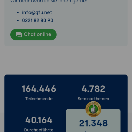
Wir beantworten sie Ihnen gerne!
info@gfu.net
0221 82 80 90
Chat online
164.446
4.782
Teilnehmende
Seminarthemen
40.164
21.348
Durchgeführte