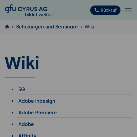
GFU Cyrus AG
Rückruf
Schulungen und Seminare
Wiki
ISTQB
®
Wiki
5G
Adobe Indesign
Adobe Premiere
Adobe
Affinity