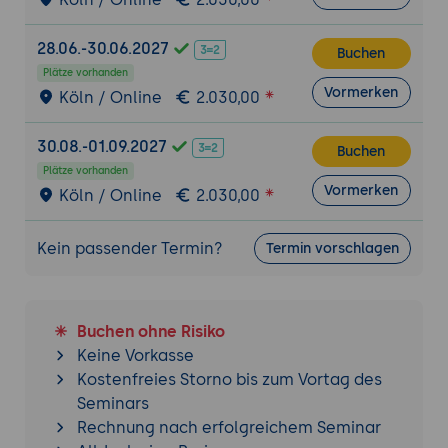
Souveränität, Modell-Souveränität,
vollständige Souveränität.
28.06.-30.06.2027
Realistische Erwartungs-Setzung:
Buchen
Plätze vorhanden
vollständige Souveränität ist möglich,
Vormerken
Köln / Online
2.030,00
aber teuer und mit Funktions-Tradeoffs
verbunden.
30.08.-01.09.2027
Auswahl-Matrix: pro Workload-Kategorie
Buchen
Plätze vorhanden
die nötige Souveränitäts-Stufe definieren.
Vormerken
Köln / Online
2.030,00
Praxis-Übung:
Souveränitäts-Matrix für die
eigene Organisation - pro Workload-
Kein passender Termin?
Termin vorschlagen
Kategorie (interne Recherche, Kunden-
Chatbot, Hochrisiko-Entscheidung,
Personen-Daten-Verarbeitung) die nötige
Souveränitäts-Stufe pro Dimension
Buchen ohne Risiko
festlegen.
Keine Vorkasse
Kostenfreies Storno bis zum Vortag des
3. LLM-Landschaft 2026: US-Marktführer
Seminars
OpenAI
: GPT-5, GPT-5.5 und Nachfolger;
Rechnung nach erfolgreichem Seminar
Stärken bei Reasoning, breite