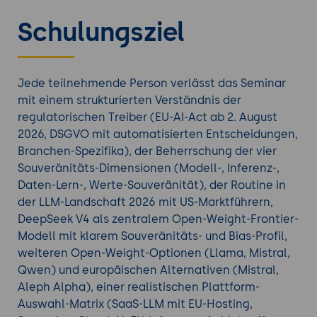
Foundation Services
bis zum
Self-hosted Frontier-
Schulungsziel
LLM
auf eigener GPU-Infrastruktur mit Ollama,
vLLM oder NVIDIA NIM. Mit DeepSeek V4 ist Self-
Hosting nicht mehr nur Souveränitäts-Wahl mit
Performance-Kompromiss, sondern auch eine
Jede teilnehmende Person verlässt das Seminar
Performance-Wahl.
mit einem strukturierten Verständnis der
Für IT-Leitungen, KI-Architekten und Compliance-
regulatorischen Treiber (EU-AI-Act ab 2. August
Verantwortliche stellt sich nicht mehr die Frage
ob
2026, DSGVO mit automatisierten Entscheidungen,
, sondern
wie
souveräne KI-Strategien entwickelt
Branchen-Spezifika), der Beherrschung der vier
werden - und welche Plattform für welchen Use
Souveränitäts-Dimensionen (Modell-, Inferenz-,
Case der richtige Pfad ist. Dieses Drei-Tage-
Daten-Lern-, Werte-Souveränität), der Routine in
Seminar vermittelt die strategische
der LLM-Landschaft 2026 mit US-Marktführern,
Entscheidungs-Grundlage, ohne in Hands-on-Tool-
DeepSeek V4 als zentralem Open-Weight-Frontier-
Konfiguration zu verfallen.
Modell mit klarem Souveränitäts- und Bias-Profil,
weiteren Open-Weight-Optionen (Llama, Mistral,
Qwen) und europäischen Alternativen (Mistral,
Erweitern Sie Ihr Wissen mit einem weiteren
KI
Aleph Alpha), einer realistischen Plattform-
Training
.
Auswahl-Matrix (SaaS-LLM mit EU-Hosting,