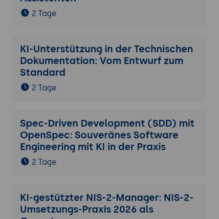
mit DeepSeek V4 1M-Kontextfenster und
2 Tage
reduzierter RAG-Komplexität entwerfen.
8. Architektur-Patterns und Hybrid-Strategien
KI-Unterstützung in der Technischen
Pattern 1: SaaS-LLM mit EU-Hosting
-
Dokumentation: Vom Entwurf zum
schnelle Einführung, geringe
Standard
Souveränitäts-Tiefe, hohe Skalierbarkeit.
Pattern 2: Sovereign-Cloud-LLM
- mittlere
2 Tage
Souveränität, mittlere Skalierbarkeit, guter
Compliance-Stand.
Pattern 3: Self-hosted Open-Weight
Spec-Driven Development (SDD) mit
(Llama, Mistral)
- hohe Souveränität,
OpenSpec: Souveränes Software
moderate Performance, etabliert.
Engineering mit KI in der Praxis
Pattern 4: Self-hosted DeepSeek V4
-
2 Tage
hohe Souveränität, hohe Performance,
aber Bias-Aspekte und Hardware-
Investment.
KI-gestützter NIS-2-Manager: NIS-2-
Pattern 5: Hybrid-Setup
- sensitive
Umsetzungs-Praxis 2026 als
Workloads self-hosted, skalierende