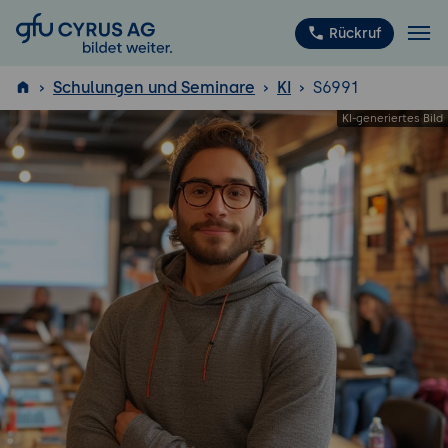
GFU Cyrus AG
Rückruf
Schulungen und Seminare
KI
S6991
ISTQB
®