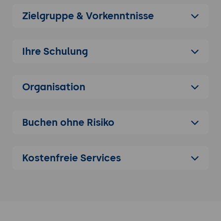
Risikoklassifizierung (verboten, hochrisiko,
Zielgruppe & Vorkenntnisse
begrenztes Risiko, minimales Risiko),
Foundation-Model-Anforderungen.
Hochrisiko-Use-Cases mit Audit-Pflichten:
Ihre Schulung
HR, Bildung, Strafverfolgung, kritische
Infrastrukturen.
DSGVO und automatisierte
Organisation
Entscheidungen: Art. 22 DSGVO, Recht auf
Erklärung, Datenminimierung im Training.
Branchen-spezifische Vorgaben: BAFIN für
Buchen ohne Risiko
Finanz-KI, Medizinprodukteverordnung
MDR für Medizin-KI, BSI-Anforderungen für
KRITIS-KI, KHZG für Gesundheits-KI.
Kostenfreie Services
Verbotene Praktiken nach EU-AI-Act:
Social Scoring, manipulative KI,
biometrische Echtzeit-Identifikation in
öffentlichen Räumen.
Übergangsfristen und Stufen: Foundation