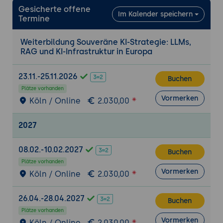
2. Vier Souveränitäts-Dimensionen bei KI
Gesicherte offene
Im Kalender speichern
Modell-Souveränität
: wer trainiert, mit
Termine
welchen Daten, nach welchen Werten -
Modell als kulturelles Artefakt.
Weiterbildung Souveräne KI-Strategie: LLMs,
RAG und KI-Infrastruktur in Europa
Inferenz-Souveränität
: wo läuft die
Berechnung physisch, welche Hardware,
welche Region, welcher Betreiber.
23.11.-25.11.2026
Buchen
Daten-Lern-Souveränität
: was passiert
Plätze vorhanden
Vormerken
Köln / Online
2.030,00
mit Anwender-Eingaben, wird Training
fortgesetzt, mit wem werden Daten
geteilt.
2027
Werte- und Bias-Souveränität
: welche
08.02.-10.02.2027
Werte sind im Modell verankert, welche
Buchen
kulturellen Prägungen, welche
Plätze vorhanden
Vormerken
Köln / Online
2.030,00
Schlagseiten - besonders relevant bei
chinesischen Modellen.
26.04.-28.04.2027
Souveränitäts-Stufen: keine Souveränität,
Buchen
Daten-Souveränität, Inferenz-
Plätze vorhanden
Vormerken
Köln / Online
2.030,00