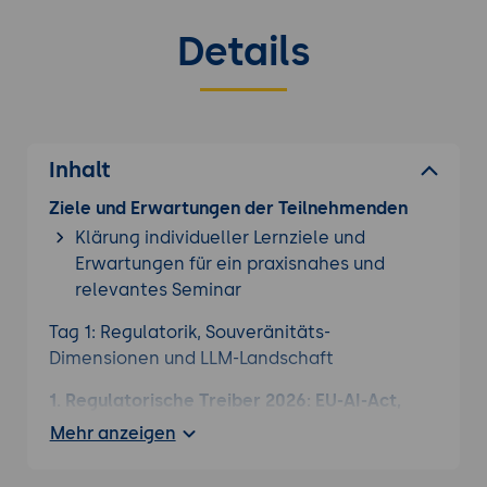
Details
Inhalt
Ziele und Erwartungen der Teilnehmenden
Klärung individueller Lernziele und
Erwartungen für ein praxisnahes und
relevantes Seminar
Tag 1: Regulatorik, Souveränitäts-
Dimensionen und LLM-Landschaft
1. Regulatorische Treiber 2026: EU-AI-Act,
DSGVO und Branchen-Spezifika
Mehr anzeigen
EU-AI-Act seit 2. August 2026:
Transparenz-Pflichten,