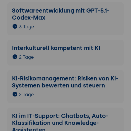
sich RAG-Komplexität, weil längere
Softwareentwicklung mit GPT-5.1-
Dokumente direkt in den Kontext passen -
Codex-Max
das verändert RAG-Architektur-Strategien.
Datenschutz-Patterns: Anonymisierung
3 Tage
vor Embedding, Zugriffskontrolle pro
Dokument, Audit-Trail.
Interkulturell kompetent mit KI
Re-Ranking für höhere Antwort-Qualität:
Cross-Encoder, BM25-Kombination.
2 Tage
Tools und Frameworks: LangChain,
LlamaIndex, Haystack (deutsch), custom-
built.
KI-Risikomanagement: Risiken von KI-
Praxis-Übung:
RAG-Architektur für einen
Systemen bewerten und steuern
Beispiel-Use-Case (interner Wissens-Bot
2 Tage
für eine Behörde mit Personenbezug-
sensitivem Datenbestand) skizzieren -
Komponenten-Auswahl mit Souveränitäts-
KI im IT-Support: Chatbots, Auto-
Begründung, Datenfluss-Diagramm,
Klassifikation und Knowledge-
Compliance-Aspekte; Vergleichs-Variante
Assistenten