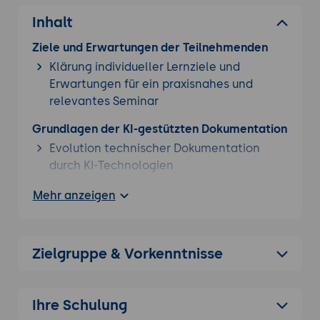
Inhalt
Ziele und Erwartungen der Teilnehmenden
Klärung individueller Lernziele und
Erwartungen für ein praxisnahes und
relevantes Seminar
Grundlagen der KI-gestützten Dokumentation
Evolution technischer Dokumentation
durch KI-Technologien
Rechtliche Anforderungen an
Mehr anzeigen
Betriebsanleitungen (Maschinenrichtlinie,
DIN EN 82079)
Content-Strategien für mehrsprachige
Zielgruppe & Vorkenntnisse
und zielgruppengerechte Anleitungen
Datenbasis und Wissensmanagement
Aufbau strukturierter Content-Pools für KI-
Ihre Schulung
Systeme