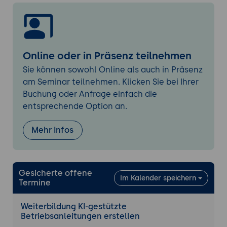
Video-Tutorial-Generierung aus 3D-
Modellen
Intelligente Personalisierung
Kontextsensitive Anpassung von Inhalten
Online oder in Präsenz teilnehmen
Geräte- und nutzerspezifische
Sie können sowohl Online als auch in Präsenz
Variantenbildung
am Seminar teilnehmen. Klicken Sie bei Ihrer
Adaptive Lernpfade für unterschiedliche
Buchung oder Anfrage einfach die
Nutzergruppen
entsprechende Option an.
Qualitätssicherung und Prüfung
Mehr Infos
Automatisierte Plausibilitätsprüfung von
Inhalten
KI-gestützte Normenkonformitäts-Checks
Gesicherte offene
Kontinuierliche Verbesserung durch
Im Kalender speichern
Termine
Nutzerfeedback
Weiterbildung KI-gestützte
Publishing und Distribution
Betriebsanleitungen erstellen
Automatisiertes Multi-Channel-Publishing