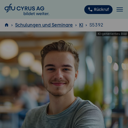
GFU Cyrus AG
Rückruf
Schulungen und Seminare
KI
S5392
ISTQB
®