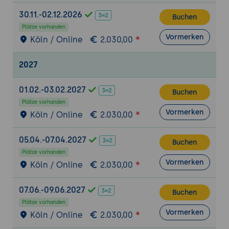
(PDF, HTML, AR)
30.11.-02.12.2026
Buchen
KI-optimierte Suchfunktionen und
Plätze vorhanden
Indexierung
Vormerken
Köln / Online
2.030,00
Dynamische Aktualisierung von
Dokumentationen
2027
Zukunftstrends und Innovationen
01.02.-03.02.2027
Buchen
AR/VR-Integration in Betriebsanleitungen
Plätze vorhanden
Voice-Assistenten für interaktive
Vormerken
Köln / Online
2.030,00
Anleitungen
Self-Learning Documentation Systems
05.04.-07.04.2027
Buchen
Praxisübung
Plätze vorhanden
Vormerken
Köln / Online
2.030,00
Erstellung einer KI-generierten
Betriebsanleitung
:
07.06.-09.06.2027
Buchen
Datenextraktion aus technischen
Plätze vorhanden
Unterlagen
Vormerken
Köln / Online
2.030,00
KI-gestützte Erstellung eines Kapitels