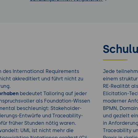
Schulu
n des International Requirements
Jede teilnehm
icht akkreditiert und führt nicht zu
einem struktur
rung.
RE-Realität al
Vorhaben
bedeutet Tailoring auf jeder
Elicitation-Tec
 anspruchsvoller als Foundation-Wissen
moderner Anfo
mental beschleunigt: Stakeholder-
BPMN, Domain-
erungs-Entwürfe und Traceability-
und gezielt e
ofür früher Stunden nötig waren.
in Anforderung
andelt: UML ist nicht mehr die
Traceability 
htgewichtige Notationen ergänzt (C4
Praxis in skal