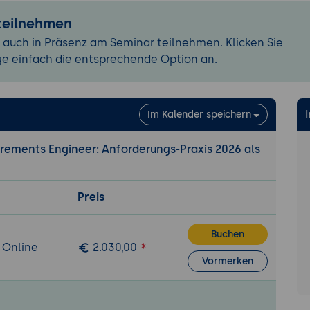
ertiefte Elicitation für ein eigenes komplexes Vorhaben -
 teilnehmen
 drei KI-gestützte Persona-Vertiefungen, Workshop-Konzep
 auch in Präsenz am Seminar teilnehmen. Klicken Sie
ipt, Event-Storming-Format skizzieren.
ge einfach die entsprechende Option an.
orderungs-Modellierung: passgenaue Notationen
Notationen pragmatisch eingeordnet.
Im Kalender speichern
n Brown): Context, Containers, Components, Code; Struct
eschreibung.
irements Engineer: Anforderungs-Praxis 2026 als
tsprozess-Modellierung als etablierter Standard.
Design
: Event Storming, Bounded Context Maps, Context
Preis
terprise-Architecture-Modellierung in Architecture-Board
Buchen
ff Patton) und
User-Journey-Maps
als agile RE-Notatione
 Online
2.030,00
Vormerken
atenmodellierung.
m Einsatz
: hat an Bedeutung verloren, behält in regulie