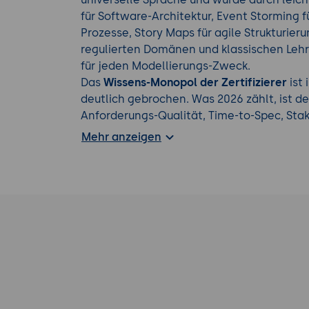
für Software-Architektur, Event Storming 
Prozesse, Story Maps für agile Strukturier
regulierten Domänen und klassischen Lehr
für jeden Modellierungs-Zweck.
Das
Wissens-Monopol der Zertifizierer
ist
deutlich gebrochen. Was 2026 zählt, ist d
Anforderungs-Qualität, Time-to-Spec, Sta
Quote. Ein Senior RE mit KI-Werkzeug-Diszipl
Mehr anzeigen
mehrere klassisch zertifizierte Kollegen.
Erfahren Sie mehr über unsere weiteren
KI