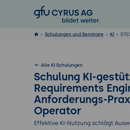
GFU Cyrus AG
Schulungen und Seminare
KI
S70
ISTQB
®
Alle KI Schulungen
Schulung KI-gestüt
Requirements Engi
Anforderungs-Prax
Operator
Effektive KI-Nutzung schlägt Aus