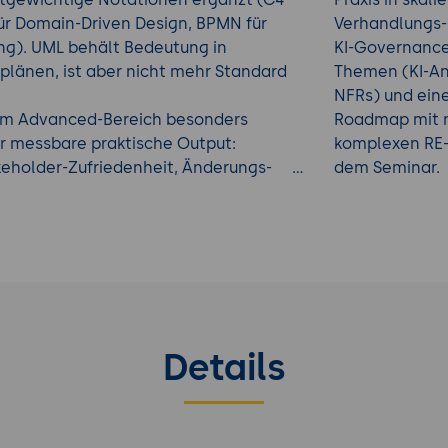
für Domain-Driven Design, BPMN für
Verhandlungs-
ung). UML behält Bedeutung in
KI-Governance 
plänen, ist aber nicht mehr Standard
Themen (KI-An
NFRs) und ein
 im Advanced-Bereich besonders
Roadmap mit m
er messbare praktische Output:
komplexen RE-
keholder-Zufriedenheit, Änderungs-
dem Seminar.
in leistet im Alltag oft so viel wie
 Weiterbildungen
.
Details