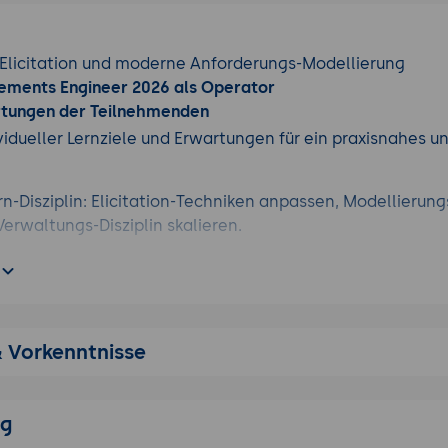
e Elicitation und moderne Anforderungs-Modellierung
irements Engineer 2026 als Operator
rtungen der Teilnehmenden
vidueller Lernziele und Erwartungen für ein praxisnahes u
ern-Disziplin: Elicitation-Techniken anpassen, Modellierun
Verwaltungs-Disziplin skalieren.
r: ein Senior RE mit KI-Werkzeugen leistet oft so viel wie 
diese Werkzeuge.
e auf Senior-Niveau: Anforderungs-Qualität verbessert, 
& Vorkenntnisse
erungs-Quote nach Freigabe gesunken.
RE als reine Dokumentations-Pflicht, Tailoring als Method
lindes Vertrauen in KI.
ng