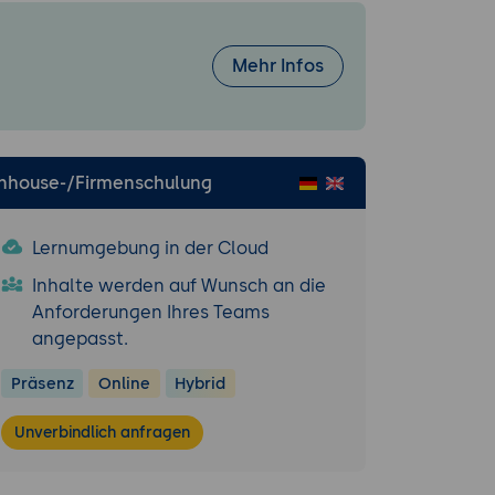
 Stakeholder-
t mit
Mehr Infos
Inhouse-/Firmenschulung
urizr-DSL als
Lernumgebung in der Cloud
Inhalte werden auf Wunsch an die
 Mapping.
Anforderungen Ihres Teams
angepasst.
-Kontexten.
Präsenz
Online
Hybrid
n.
Unverbindlich anfragen
rten Domänen