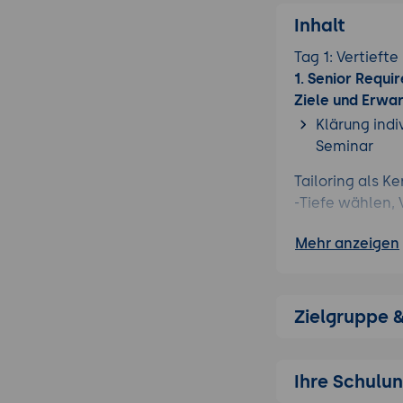
Inhalt
Tag 1: Vertieft
1. Senior Requ
Ziele und Erwa
Klärung indi
Seminar
Tailoring als K
-Tiefe wählen, 
Force Multiplie
Mehr anzeigen
Kollegen ohne 
Output-Beispiel
Zielgruppe 
reduziert, Änd
Anti-Patterns: 
Verwässerung, b
Ihre Schulu