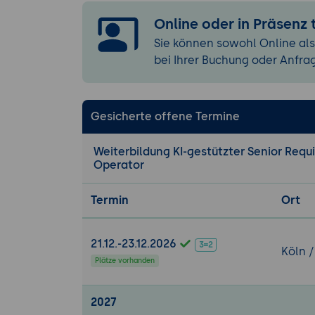
Praxis-Übung:
V
Online oder in Präsenz
Klassifikation,
Sie können sowohl Online als
Moderations-Skr
bei Ihrer Buchung oder Anfra
3. Moderne Anf
Modellierungs-
Gesicherte offene Termine
C4 Model
(Simo
text-basierte B
Weiterbildung KI-gestützter Senior Requ
BPMN
: Geschäf
Operator
Domain-Driven 
Termin
Ort
ArchiMate
: En
21.12.-23.12.2026
Story Maps
(Je
Köln /
Plätze vorhanden
ER-Modelle
: D
UML in gezielte
2027