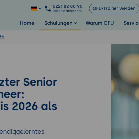
0221 82 80 90
GFU-Trainer werden
Rückruf anfordern
Home
Schulungen
Warum GFU
Servic
35
zter Senior
neer:
is 2026 als
wendiggelerntes