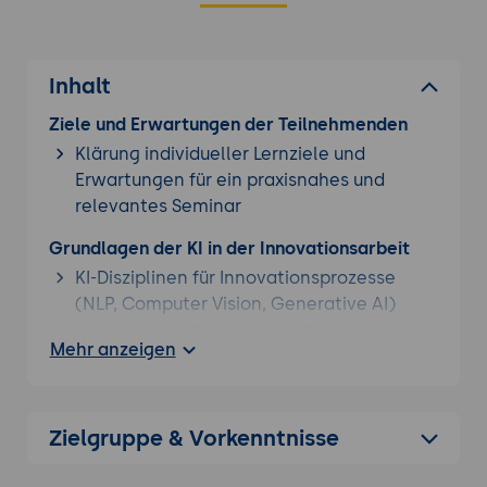
Inhalt
Ziele und Erwartungen der Teilnehmenden
Klärung individueller Lernziele und
Erwartungen für ein praxisnahes und
relevantes Seminar
Grundlagen der KI in der Innovationsarbeit
KI-Disziplinen für Innovationsprozesse
(NLP, Computer Vision, Generative AI)
Vergleich traditioneller vs. KI-gestützter
Mehr anzeigen
Innovationsmethoden
Ethische Rahmenbedingungen und
verantwortungsvolle KI-Nutzung
Zielgruppe & Vorkenntnisse
Trend- und Technologie-Scouting mit KI
Automatisierte Markt- und