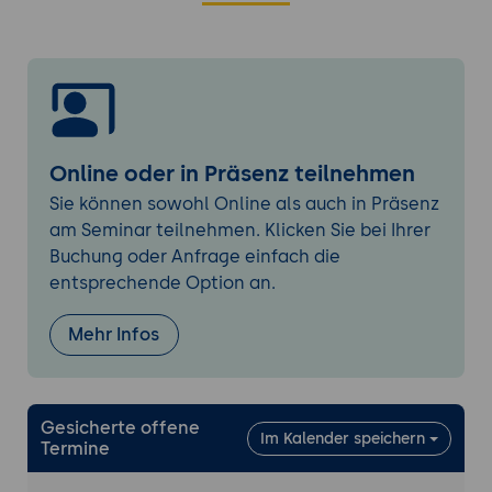
Prototyping und Simulation
KI-gestützte Produktentwürfe und -
optimierungen
Virtuelle Tests und Simulationen
Generative Design-Ansätze
Innovationsprojekt-Management
Online oder in Präsenz teilnehmen
KI-gestützte Ressourcenplanung
Sie können sowohl Online als auch in Präsenz
Risikoanalyse und Erfolgsprognosen
am Seminar teilnehmen. Klicken Sie bei Ihrer
Automatisierte
Buchung oder Anfrage einfach die
Projektfortschrittskontrolle
entsprechende Option an.
Kooperations- und Ökosystem-Analyse
Mehr Infos
KI-identifizierte Partnerschaftspotenziale
Matchmaking mit Startups und
Forschungseinrichtungen
Gesicherte offene
Netzwerkanalyse für Innovationscluster
Im Kalender speichern
Termine
Zukunftsfähigkeit von Innovationen