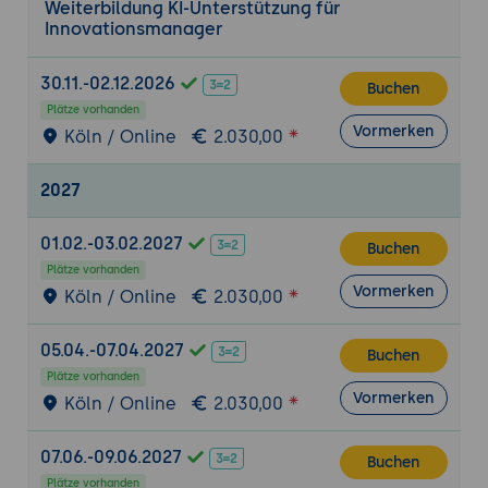
Weiterbildung KI-Unterstützung für
Nachhaltigkeitsbewertung mit KI
Innovationsmanager
Resilienzanalyse von
Innovationskonzepten
30.11.-02.12.2026
Buchen
Langfristige Wirkungsprognosen
Plätze vorhanden
Vormerken
Köln / Online
2.030,00
Praxisübung
Durchführung eines KI-gestützten
2027
Innovationsworkshops
:
Trendidentifikation mit KI-Tools
01.02.-03.02.2027
Buchen
Generierung innovativer Lösungskonzepte
Plätze vorhanden
Bewertung und Priorisierung der Ideen
Vormerken
Köln / Online
2.030,00
05.04.-07.04.2027
Buchen
Plätze vorhanden
Vormerken
Köln / Online
2.030,00
07.06.-09.06.2027
Buchen
Plätze vorhanden