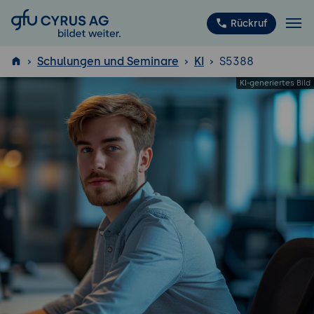
GFU Cyrus AG
Rückruf
Schulungen und Seminare
KI
S5388
ISTQB
®