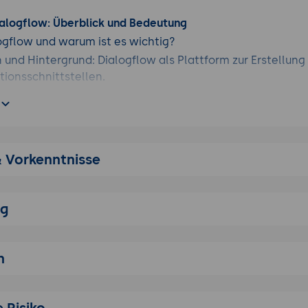
ialogflow: Überblick und Bedeutung
ogflow und warum ist es wichtig?
n und Hintergrund: Dialogflow als Plattform zur Erstellung
ionsschnittstellen.
von Dialogflow: Einfache Integration, leistungsstarke Fun
tzung für mehrere Sprachen.
 und Vorteile von Dialogflow im Vergleich zu anderen NL
h mit Amazon Lex, Microsoft Bot Framework und anderen: 
& Vorkenntnisse
en.
ität: Unterstützung für verschiedene Plattformen und Anw
ng
reundlichkeit: Intuitive Benutzeroberfläche und leistungs
en.
 und Kernkomponenten von Dialogflow
n
t der Architektur: Hauptkomponenten und deren Zusamme
litäten: Intents, Entities, Fulfillment und mehr.
 Risiko