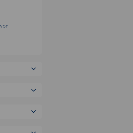
 von
ktionen und
P-Tools
Stärken und
endungen.
starke
nspiel.