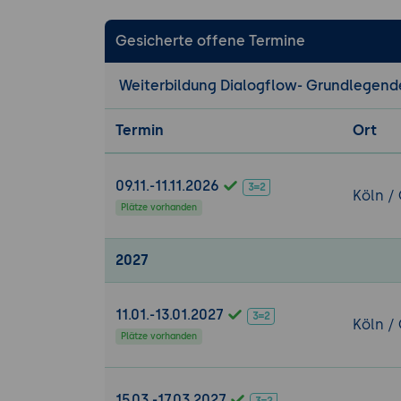
Anpas
Fulfil
Gesicherte offene Termine
Debuggin
Weiterbildung Dialogflow- Grundlegend
Grundlegende K
Termin
Ort
Intents und 
Aufbau un
Entity-Ma
09.11.-11.11.2026
Köln /
Best Prac
Plätze vorhanden
Fulfillment
2027
Einführun
Konfigura
Erweitert
11.01.-13.01.2027
Köln /
Plätze vorhanden
Integration
Einführu
Assistan
15.03.-17.03.2027