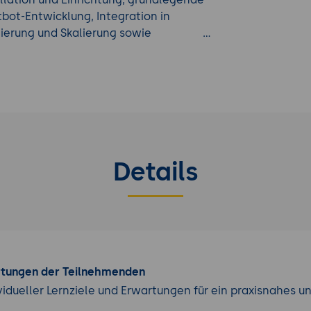
bot-Entwicklung, Integration in
erung und Skalierung sowie
erden in die Lage versetzt, Dialogflow
 skalierbare Chatbots zu erstellen.
llierte Anleitungen erlangen sie die
s zu entwickeln, erweiterte Funktionen
n zu nutzen und ihre Anwendungen
talten.
Details
elte Weiterbildung...
rtungen der Teilnehmenden
vidueller Lernziele und Erwartungen für ein praxisnahes u