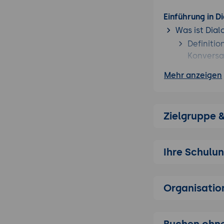
Einführung in D
Was ist Dial
Definitio
Konversat
Vorteile 
Mehr anzeigen
Unterstü
Unterschiede
Vergleic
Zielgruppe 
Schwäch
Flexibil
Ihre Schulu
Benutzerf
Funktion
Architektur
Organisatio
Übersich
Funktiona
Buchen ohne