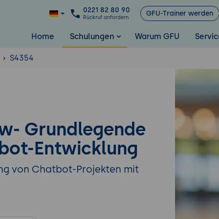
0221 82 80 90
GFU-Trainer werden
Rückruf anfordern
Home
Schulungen
Warum GFU
Servic
S4354
ow- Grundlegende
bot-Entwicklung
ng von Chatbot-Projekten mit