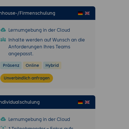
 Responses und
Inhouse-/Firmenschulung
 und Logs.
Lernumgebung in der Cloud
Inhalte werden auf Wunsch an die
Anforderungen Ihres Teams
.
angepasst.
Entities.
Entities.
Präsenz
Online
Hybrid
Unverbindlich anfragen
 von Anfragen.
oad-Handling.
PIs.
Individualschulung
Lernumgebung in der Cloud
rmen wie Google
1 Teilnehmender = Fokus aufs