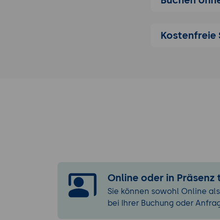
Installation un
Systemanfo
Kostenfreie 
Grundvor
Einrichtu
verschie
Erste Schrit
Einführu
Funktion
Einricht
API-Zugrif
Fehlerbe
Erstellung 
Einführu
Online oder in Präsenz
Untersch
Sie können sowohl Online als
Erstellun
bei Ihrer Buchung oder Anfra
Schrit