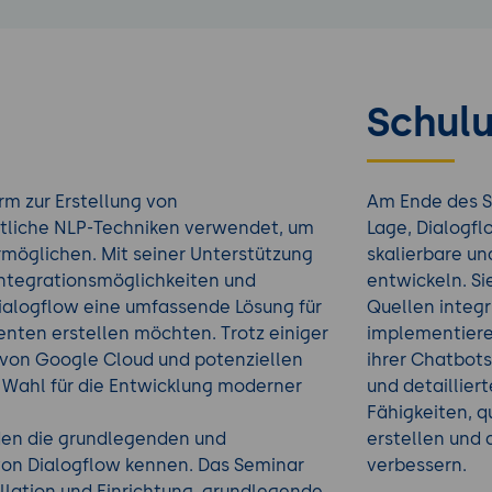
Schulu
orm zur Erstellung von
Am Ende des S
ittliche NLP-Techniken verwendet, um
Lage, Dialogfl
ermöglichen. Mit seiner Unterstützung
skalierbare un
Integrationsmöglichkeiten und
entwickeln. Si
ialogflow eine umfassende Lösung für
Quellen integr
enten erstellen möchten. Trotz einiger
implementiere
 von Google Cloud und potenziellen
ihrer Chatbot
e Wahl für die Entwicklung moderner
und detaillier
Fähigkeiten, q
den die grundlegenden und
erstellen und d
von Dialogflow kennen. Das Seminar
verbessern.
allation und Einrichtung, grundlegende