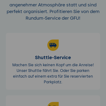
Unterstützung skizzieren, eine Risiko-
angenehmer Atmosphäre statt und sind
Bewertungs-Tabelle mit fünf AI-
perfekt organisiert. Profitieren Sie von dem
spezifischen Risiken pro System erstellen,
Rundum-Service der GFU!
drei Mitigation-Optionen pro Top-Risiko
formulieren.
Tag 2: Annex-A-Kontrollen, EU-AI-Act-
Integration, AI-Lifecycle
4. ISO 42001 Annex-A-Kontrollen für AI-
Systeme
Shuttle-Service
Annex-A-Struktur in ISO 42001: 38
Machen Sie sich keinen Kopf um die Anreise!
Kontrollen in neun Bereichen.
Unser Shuttle fährt Sie. Oder Sie parken
A.2 Policies related to AI
: AI-Policy-
einfach auf einem extra für Sie reservierten
Anforderungen.
Parkplatz.
A.3 Internal organization
: AI-Rollen,
Verantwortlichkeiten, Reporting-
Strukturen.
A.4 Resources for AI systems
: AI-