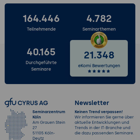
unterschiedliche Zielgruppen mit KI
generieren.
164.446
4.782
AI-Ethics-Diskussions-Cases
für interne
Teilnehmende
Seminarthemen
Workshops.
AI-Schulungs-Curricula
mit KI
strukturieren.
40.165
21.348
Newsletter-Inhalte
zu aktuellen AI-
Themen und EU-AI-Act-Entwicklungen.
Durchgeführte
eKomi Bewertungen
Seminare
Werkzeuge: Microsoft Copilot, ChatGPT,
Claude, spezialisierte AI-Schulungs-
Plattformen.
Anti-Patterns: jährliche Pflichtschulung
Newsletter
ohne tatsächlichen Lernerfolg, generische
Seminarzentrum
Keinen Trend verpassen!
AI-Schulung ohne Use-Case-Bezug, AI-
Köln
Wir informieren Sie gerne über
Ethics als Marketing-Etikett ohne
Am Grauen Stein
aktuelle Entwicklungen und
Implementierungs-Konsequenz.
27
Trends in der IT-Branche und
51105 Köln-
die dazu passenden Seminare.
Praxis-Übung:
AI-Awareness-Übung mit KI -
Deutz