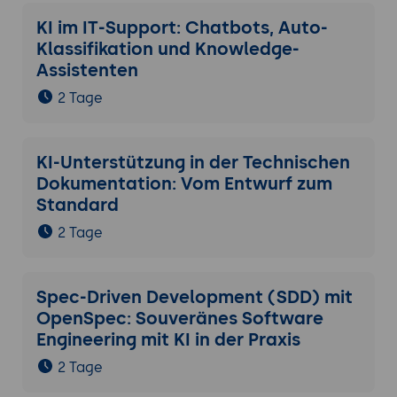
Organisation den vollständigen Lifecycle
KI im IT-Support: Chatbots, Auto-
skizzieren, eine Model Card mit KI-
Klassifikation und Knowledge-
Unterstützung entwerfen, ein Daten-
Assistenten
Governance-Konzept mit drei Rollen und
2 Tage
fünf Daten-Quellen formulieren, ein
Monitoring-Konzept mit drei kritischen
Metriken definieren.
KI-Unterstützung in der Technischen
Tag 3: Audit-Vorbereitung, KI-Governance-
Dokumentation: Vom Entwurf zum
Reife, Operator-Roadmap
Standard
2 Tage
7. AI-Awareness, Schulungs-Programme und
AI-Ethics
AI-Awareness als ISO-Anforderung und EU-
Spec-Driven Development (SDD) mit
AI-Act-Pflicht (Art. 4): ausreichende KI-
OpenSpec: Souveränes Software
Kompetenz aller Mitarbeitenden.
Engineering mit KI in der Praxis
AI-Schulungs-Lifecycle: Onboarding,
2 Tage
regelmässige Updates, kontext-
spezifische Vertiefungen, Use-Case-