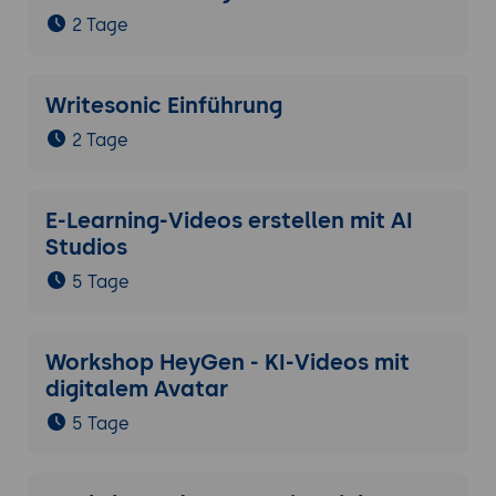
einen SoA-Auszug mit zehn ISO 42001-
2 Tage
Kontrollen und EU-AI-Act-Verknüpfung
entwerfen, eine Compliance-Roadmap für
ein High-Risk-AI-System skizzieren.
Writesonic Einführung
6. AI-Lifecycle-Management und Daten-
2 Tage
Governance
AI-Lifecycle-Phasen: Conception, Design
E-Learning-Videos erstellen mit AI
and Development, Verification and
Studios
Validation, Deployment, Operation and
Monitoring, Re-evaluation, Retirement.
5 Tage
Lifecycle-spezifische Anforderungen je
Phase nach ISO 42001 Annex-A.6.
Datenqualität für AI: Repräsentativität,
Workshop HeyGen - KI-Videos mit
Vollständigkeit, Aktualität, Bias-Freiheit.
digitalem Avatar
Daten-Lineage: Herkunft und
5 Tage
Transformation von AI-Trainings- und
Inferenz-Daten dokumentieren.