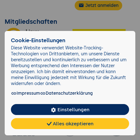
einen AI-Awareness-Jahresplan mit zwölf
Jetzt anmelden
Themen skizzieren, ein Microlearning-
Inhalt für eine konkrete Zielgruppe mit KI
Mitgliedschaften
entwerfen, drei AI-Ethics-Diskussions-
Cases für interne Workshops mit KI
Cookie-Einstellungen
generieren.
Diese Website verwendet Website-Tracking-
8. Interne AIMS-Audits, Zertifizierungs-
Technologien von Drittanbietern, um unsere Dienste
bereitzustellen und kontinuierlich zu verbessern und um
Vorbereitung und Management-Review
Werbung entsprechend den Interessen der Nutzer
Interne AIMS-Audits als ISO-Anforderung:
anzuzeigen. Ich bin damit einverstanden und kann
Programm, Auditoren-Kompetenz,
meine Einwilligung jederzeit mit Wirkung für die Zukunft
widerrufen oder ändern.
Durchführung, Berichterstattung.
AIMS-Audit-spezifische Besonderheiten
Impressum
Datenschutzerklärung
gegenüber ISMS-Audits: AI-System-
Über 10.280 Unternehmen lernen bei der
Inventar prüfen, AI-Lifecycle-Phasen
GFU
Einstellungen
auditieren, AI-Governance-Strukturen
prüfen.
Alles akzeptieren
Chat
KI-
FAQ
Teilen
Cookies
Findings-Klassifikation: Nonconformity
frei
Berater
(Major, Minor), Observation, Opportunity