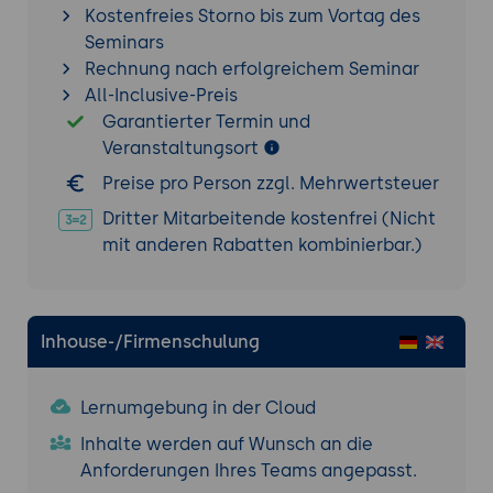
Kostenfreies Storno bis zum Vortag des
Anti-Patterns: AI-Policy als Marketing-Text
Seminars
ohne Substanz, fehlende Top-
Rechnung nach erfolgreichem Seminar
Management-Einbindung, AI-Rollen ohne
All-Inclusive-Preis
klare Verantwortlichkeiten.
Garantierter Termin und
Praxis-Übung:
ISO-42001-Anforderungs-
Veranstaltungsort
Übung mit KI - für die eigene Organisation
einen AI-Geltungsbereich formulieren,
Preise pro Person zzgl. Mehrwertsteuer
eine AI-Policy in zwei Versionen (kurz für
Dritter Mitarbeitende kostenfrei (Nicht
Mitarbeiter, ausführlich als Steuerungs-
mit anderen Rabatten kombinierbar.)
Dokument) mit KI entwerfen, drei zentrale
AI-Rollen mit Verantwortlichkeiten
definieren.
Inhouse-/Firmenschulung
3. AI-Risiko-Management nach ISO 23894 und
AI Impact Assessment
Lernumgebung in der Cloud
AI-Risiko-Management-Grundlagen:
Unterschiede zu klassischem IT-Risiko-
Inhalte werden auf Wunsch an die
Management.
Anforderungen Ihres Teams angepasst.