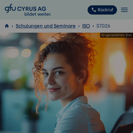
GFU Cyrus AG
Rückruf
Schulungen und Seminare
ISO
S7026
ISTQB
®