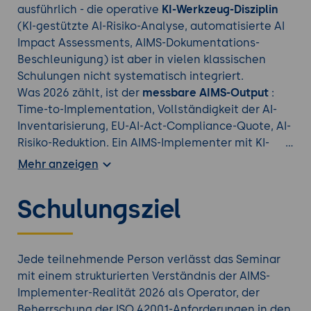
ausführlich - die operative
KI-Werkzeug-Disziplin
(KI-gestützte AI-Risiko-Analyse, automatisierte AI
Impact Assessments, AIMS-Dokumentations-
Beschleunigung) ist aber in vielen klassischen
Schulungen nicht systematisch integriert.
Was 2026 zählt, ist der
messbare AIMS-Output
:
Time-to-Implementation, Vollständigkeit der AI-
Inventarisierung, EU-AI-Act-Compliance-Quote, AI-
Risiko-Reduktion. Ein AIMS-Implementer mit KI-
Werkzeug-Disziplin liefert oft das Mehrfache eines
Mehr anzeigen
Kollegen ohne diese Werkzeuge. Dieses Drei-Tage-
Seminar vermittelt AIMS-Implementierungs-Praxis
Schulungsziel
konsequent
operator-orientiert
mit klarem KI-
Werkzeug-Fokus und expliziter EU-AI-Act-
Integration.
Jede teilnehmende Person verlässt das Seminar
mit einem strukturierten Verständnis der AIMS-
Finden Sie das richtige
ISO Training
aus unserem
Implementer-Realität 2026 als Operator, der
Portfolio.
Beherrschung der ISO 42001-Anforderungen in den