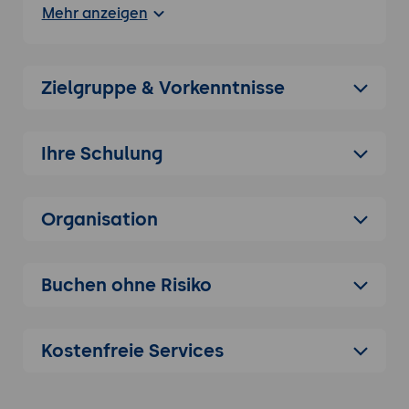
ISO 42001 im Kontext: erste internationale
Mehr anzeigen
AI-Management-System-Norm,
Veröffentlichung Dezember 2023.
Zusammenhang mit anderen Standards:
Zielgruppe & Vorkenntnisse
ISO 27001 (ISMS), ISO 27701 (Privacy), ISO
23894 (AI Risk Management), ISO 22989
(AI Concepts and Terminology), ISO 25059
Ihre Schulung
(AI System Quality).
ISO 42001 vs. EU-AI-Act: Norm als
Implementierungs-Hilfe für regulatorische
Organisation
Compliance.
High-Level Structure (Annex SL):
Konsistenz mit ISO 27001 und anderen
Buchen ohne Risiko
Management-System-Normen.
Force Multiplier: ein AIMS-Implementer mit
Kostenfreie Services
KI-Werkzeugen liefert oft das Mehrfache
eines klassischen Kollegen.
Output-Disziplin: Time-to-Implementation,