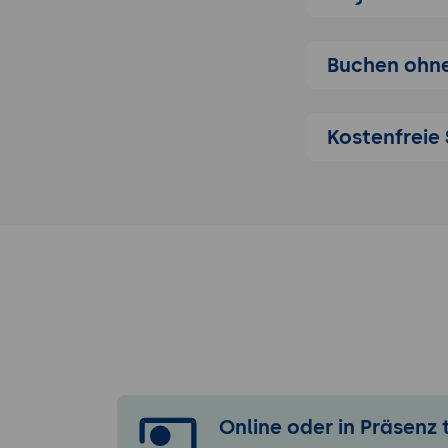
Produktions- u
Automatisie
Buchen ohne
Optimierung
Integration
Praxisworksho
Kostenfreie 
Erstellung 
Entwicklung
Praxisnahe 
Rechtliche und
Urheberrecht
Datenschut
Grenzen und
Online oder in Präsenz