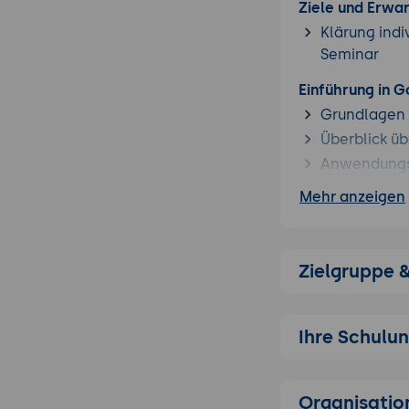
Ziele und Erwa
Klärung indi
Seminar
Einführung in 
Grundlagen 
Überblick üb
Anwendungs
Mehr anzeigen
Prompt Enginee
Aufbau effe
Steuerung vo
Zielgruppe 
Konsistente
KI-gestützte V
Text-zu-Vide
Ihre Schulu
Erstellung 
Storytelling
Organisatio