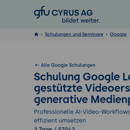
GFU Cyrus AG
Schulungen und Seminare
Google
ISTQB
®
Alle Google Schulungen
Schulung Google La
gestützte Videoers
generative Medien
Professionelle AI-Video-Workflow
effizient umsetzen
2 Tage / S7042