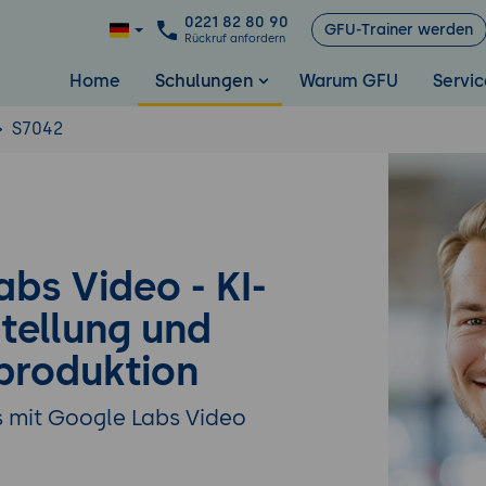
0221 82 80 90
GFU-Trainer werden
Rückruf anfordern
Home
Schulungen
Warum GFU
Servic
S7042
bs Video - KI-
tellung und
produktion
s mit Google Labs Video