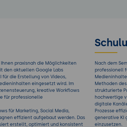
Schulu
 Ihnen praxisnah die Möglichkeiten
Nach dem Semi
it den aktuellen Google Labs
professionell f
 für die Erstellung von Videos,
Medieninhalte 
edieninhalten eingesetzt wird. Im
Methoden des 
zenensteuerung, kreative Workflows
strukturierte 
 für professionelle
hochwertige vi
digitale Kanäl
ows für Marketing, Social Media,
Prozesse effi
gnen effizient aufgebaut werden. Das
generative KI 
iert erstellt, optimiert und konsistent
einzusetzen.