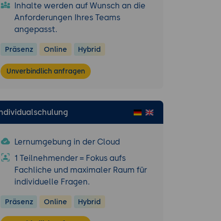
Inhalte werden auf Wunsch an die
kennung und -
Anforderungen Ihres Teams
nd
angepasst.
CV,
Präsenz
Online
Hybrid
rdaten.
Unverbindlich anfragen
 ihrer Computer
ngen bei der
Individualschulung
Lernumgebung in der Cloud
e und deren
1 Teilnehmender = Fokus aufs
hverarbeitung
Fachliche und maximaler Raum für
individuelle Fragen.
nalen Netzen
Präsenz
Online
Hybrid
ierten