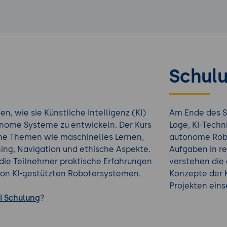
Schulu
, wie sie Künstliche Intelligenz (KI)
Am Ende des S
nome Systeme zu entwickeln. Der Kurs
Lage, KI-Tech
ne Themen wie maschinelles Lernen,
autonome Robo
ing, Navigation und ethische Aspekte.
Aufgaben in r
 die Teilnehmer praktische Erfahrungen
verstehen die
von KI-gestützten Robotersystemen.
Konzepte der K
Projekten eins
I Schulung
?