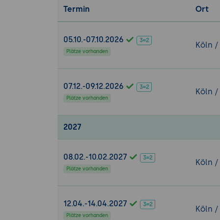
Projektb
Termin
Ort
verfolgun
Entschei
05.10.-07.10.2026
Anforder
Köln /
Plätze vorhanden
TensorFlo
Tools:
Open
07.12.-09.12.2026
Ergebnisse u
Köln /
Vision- und 
Plätze vorhanden
Implementie
2027
Fortgeschritten
Deep Learni
Grundlag
08.02.-10.02.2027
Köln /
Anwendun
Plätze vorhanden
und Ents
Modelltra
12.04.-14.04.2027
auf Robot
Köln /
Plätze vorhanden
Modellen 