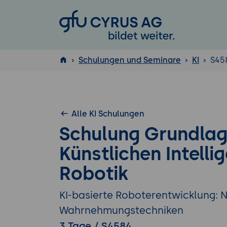
GFU Cyrus AG
Schulungen und Seminare
KI
S45
ISTQB
®
Alle KI Schulungen
Schulung Grundlag
Künstlichen Intellig
Robotik
KI-basierte Roboterentwicklung: 
Wahrnehmungstechniken
3 Tage / S4584