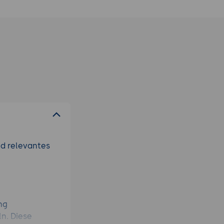
nd relevantes
ng
n. Diese