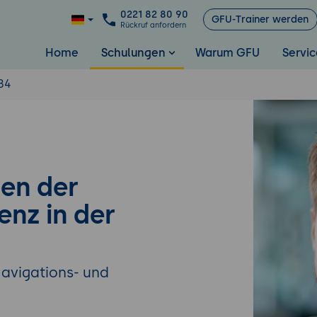
0221 82 80 90
GFU-Trainer werden
Rückruf anfordern
Home
Schulungen
Warum GFU
Servic
84
en der
enz in der
Navigations- und