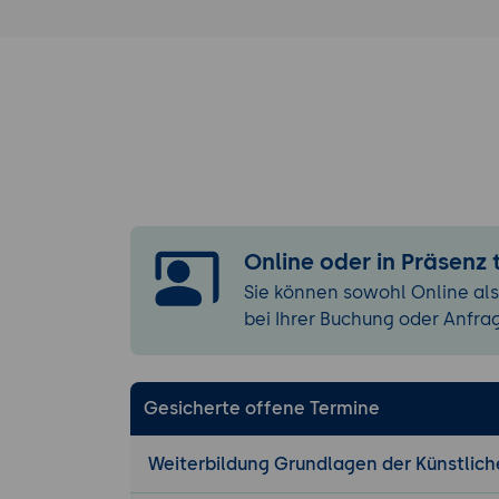
Roboter 
unterstüt
Computer Visio
Bildverarbe
Computer
Daten int
Objekter
Sensorfus
Lidar, I
Online oder in Präsenz
Roboter.
Sie können sowohl Online als
Anwendun
bei Ihrer Buchung oder Anfra
Robotik, 
autonome
Praxisübung 1:
Gesicherte offene Termine
Ziel der Übu
Anwendung u
Weiterbildung Grundlagen der Künstliche
Umgebungsw