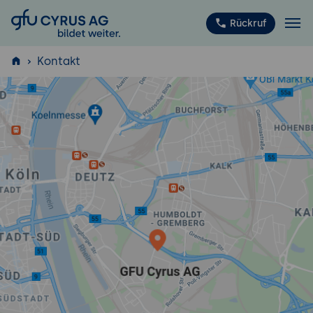
GFU Cyrus AG
Rückruf
Kontakt
ISTQB
®