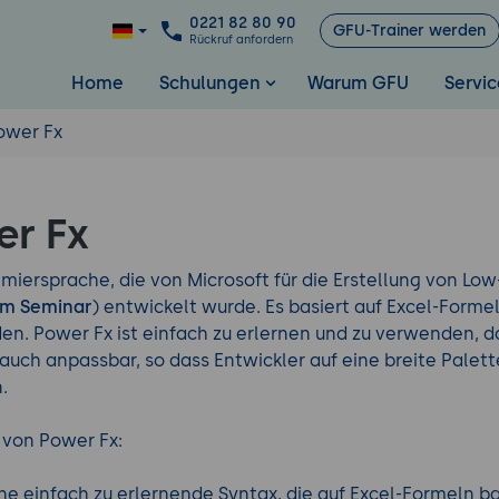
0221 82 80 90
GFU-Trainer werden
Rückruf anfordern
Home
Schulungen
Warum GFU
Servic
ower Fx
er Fx
mmiersprache, die von Microsoft für die Erstellung von L
rm Seminar
) entwickelt wurde. Es basiert auf Excel-Forme
en. Power Fx ist einfach zu erlernen und zu verwenden, d
t auch anpassbar, so dass Entwickler auf eine breite Pale
.
 von Power Fx:
 einfach zu erlernende Syntax, die auf Excel-Formeln bas