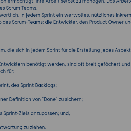
ion ermächtigt, ihre Arbeit selbst zu managen. Das Arbei
des Scrum Teams.
tlich, in jedem Sprint ein wertvolles, nützliches Inkreme
lb des Scrum-Teams: die Entwickler, den Product Owner u
m, die sich in jedem Sprint für die Erstellung jedes Aspe
Entwicklern benötigt werden, sind oft breit gefächert und 
ch für:
int, des Sprint Backlogs;
er Definition von "Done" zu sichern;
 Sprint-Ziels anzupassen; und,
ntwortung zu ziehen.