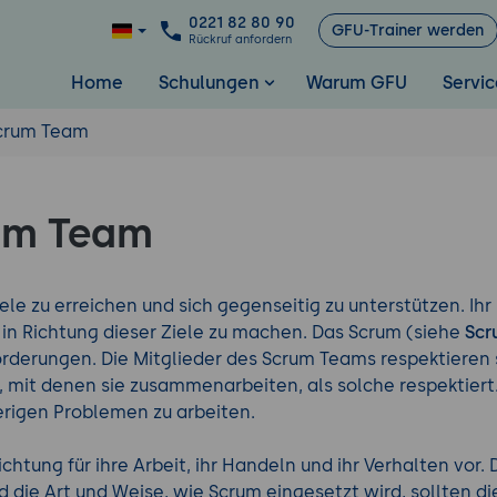
0221 82 80 90
GFU-Trainer werden
Rückruf anfordern
Home
Schulungen
Warum GFU
Servic
crum Team
um Team
le zu erreichen und sich gegenseitig zu unterstützen. Ihr 
 in Richtung dieser Ziele zu machen. Das Scrum (siehe
Scr
forderungen. Die Mitglieder des Scrum Teams respektieren
it denen sie zusammenarbeiten, als solche respektiert.
erigen Problemen zu arbeiten.
tung für ihre Arbeit, ihr Handeln und ihr Verhalten vor.
 die Art und Weise, wie Scrum eingesetzt wird, sollten di