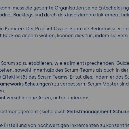
 kann, muss die gesamte Organisation seine Entscheidun
roduct Backlogs und durch das inspizierbare Inkrement bei
ein Komitee. Der Product Owner kann die Bedürfnisse viel
ct Backlog ändern wollen, können dies tun, indem sie ve
 Scrum so zu etablieren, wie es im entsprechenden Guide d
rstehen, sowohl innerhalb des Scrum-Teams als auch in der
e Effektivität des Scrum Teams. Er tut dies, indem er das 
rameworks Schulungen
) zu verbessern. Scrum Master sin
en.
uf verschiedene Arten, unter anderem:
elbstmanagement (siehe auch
Selbstmanagement Schulu
e Erstellung von hochwertigen Inkrementen zu konzentriere