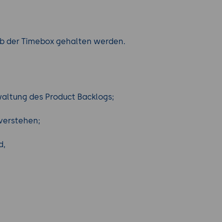
alb der Timebox gehalten werden.
waltung des Product Backlogs;
verstehen;
d,