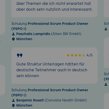
über Themen die ich nicht erwartet hat
aber doch sehr nutzlich und interessant.
Schulung
Professional Scrum Product Owner
Sc
(PSPO I)
Paschalis Lampridis
(Alten SW GmbH)
München
t
4/5
Gute Struktur Unterlagen hätten für
deutsche Teilnehmer auch in deutsch
5
Sc
sein können
(P
Schulung
Professional Scrum Product Owner
(PSPO I)
Benjamin Roselt
(Convista Health GmbH)
München