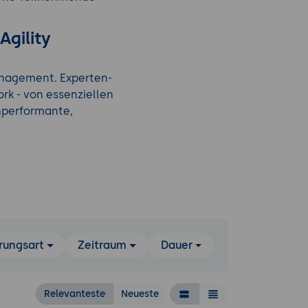
Agility
Management. Experten-
rk - von essenziellen
hperformante,
rungsart
Zeitraum
Dauer
Relevanteste
Neueste