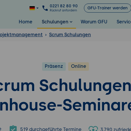
0221 82 80 90
GFU-Trainer werden
Rückruf anfordern
Home
Schulungen
Warum GFU
Servic
Projektmanagement
Scrum Schulungen
Präsenz
Online
crum Schulungen
Inhouse-Seminar
e
519 durchgeführte Termine
3.790 zufrie