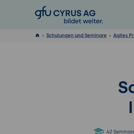
GFU Cyrus AG
Schulungen und Seminare
Agiles 
ISTQB
®
S
42 Seminar