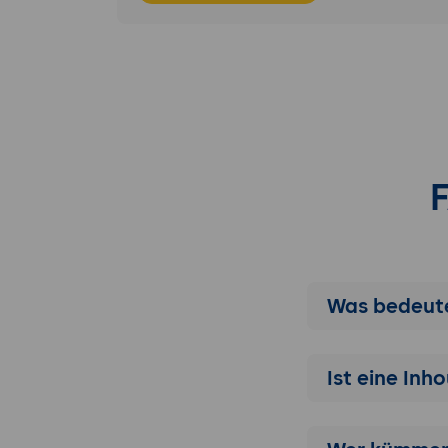
Abschlussübun
Die Teilneh
Begrüßung, I
mit Verbess
Was bedeute
Ist eine Inh