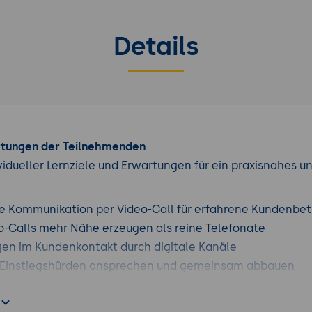
Details
rtungen der Teilnehmenden
vidueller Lernziele und Erwartungen für ein praxisnahes u
die Kommunikation per Video-Call für erfahrene Kundenbet
-Calls mehr Nähe erzeugen als reine Telefonate
en im Kundenkontakt durch digitale Kanäle
 Einstiegshürden ansprechen und gemeinsam abbauen
k einfach erklärt und sicher anwenden
für den Einstieg: Zoom, Teams & Co. ohne Fachsprache