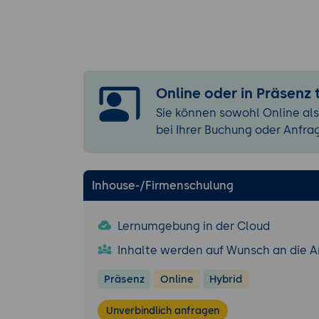
Modul 5: Reakti
Tonlage, Mim
Kundenstimm
Authentisch
Modul 6: Verbin
Online oder in Präsenz
Gespräche d
Sie können sowohl Online als
Follow-up pe
bei Ihrer Buchung oder Anfra
Kundenbindu
Modul 7: Übung
Inhouse-/Firmenschulung
Typische Ge
Kollegiales
Lernumgebung in der Cloud
Gemeinsam a
Inhalte werden auf Wunsch an die 
Modul 8: Transf
Erste Kunden
Präsenz
Online
Hybrid
Persönliche
Unverbindlich anfragen
Motivation u