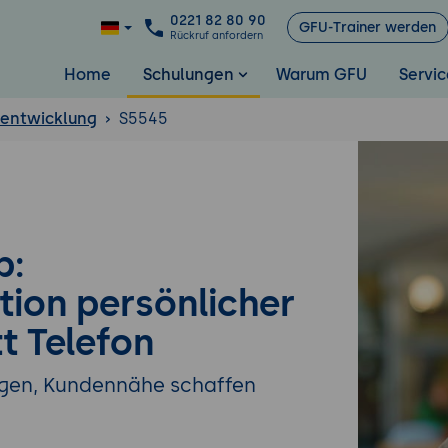
0221 82 80 90
GFU-Trainer werden
Rückruf anfordern
Home
Schulungen
Warum GFU
Servic
lentwicklung
S5545
p:
ion persönlicher
t Telefon
egen, Kundennähe schaffen