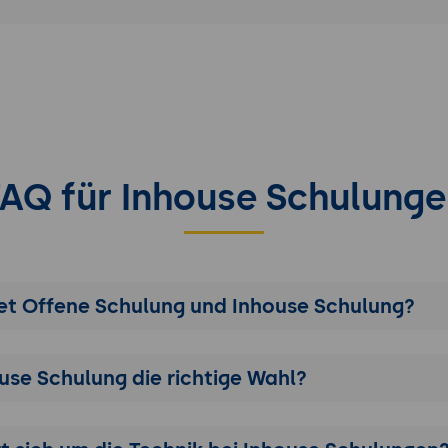
g:
menden führen ein Kundengespräch im Video-Format, in d
nhalt und Abschluss gezielt gestalten. Es folgt eine kur
erungsvorschlägen aus der Gruppe.
FAQ für Inhouse Schulunge
t Offene Schulung und Inhouse Schulung?
ouse Schulung die richtige Wahl?