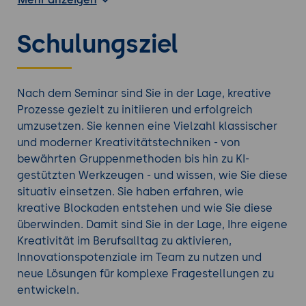
Das Seminar ist praxisnah und richtet sich direkt an
Ihre beruflichen Herausforderungen.
Schulungsziel
Der Methodenmix fördert nicht nur individuelle
Kreativität, sondern auch die Zusammenarbeit im
Team - für mehr Inspiration und
Problemlösungskompetenz im Arbeitsalltag.
Nach dem Seminar sind Sie in der Lage, kreative
Prozesse gezielt zu initiieren und erfolgreich
Weiterbildung mit noch mehr passenden
umzusetzen. Sie kennen eine Vielzahl klassischer
Personalentwicklung Trainings
.
und moderner Kreativitätstechniken - von
bewährten Gruppenmethoden bis hin zu KI-
gestützten Werkzeugen - und wissen, wie Sie diese
situativ einsetzen. Sie haben erfahren, wie
kreative Blockaden entstehen und wie Sie diese
überwinden. Damit sind Sie in der Lage, Ihre eigene
Kreativität im Berufsalltag zu aktivieren,
Innovationspotenziale im Team zu nutzen und
neue Lösungen für komplexe Fragestellungen zu
entwickeln.