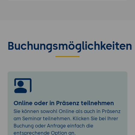
Kreativitätsverstärker
Digitale Kreativität und KI-gestützte Tools
Künstliche Intelligenz als Ideen-Booster
KI-Tools zur Inspiration und Ideenfindung
Grenzen und Möglichkeiten von KI in
Buchungsmöglichkeiten
kreativen Prozessen
Innovationsansätze und strukturierte
Methoden
Design Thinking im Schnelldurchlauf
Cross Innovation und Reframing
Kreativitätsmethoden im Projektalltag
verankern
Online oder in Präsenz teilnehmen
Praktische Anwendung & Transfer
Sie können sowohl Online als auch in Präsenz
Umsetzung einer eigenen kreativen
am Seminar teilnehmen. Klicken Sie bei Ihrer
Herausforderung
Buchung oder Anfrage einfach die
Präsentation und Feedback in der Gruppe
entsprechende Option an.