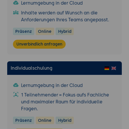
Software - Management
Lernumgebung in der Cloud
Paketverwaltung: dpkg/apt(itude),
Inhalte werden auf Wunsch an die
yum/zypper und rpm
Anforderungen Ihres Teams angepasst.
Installations-Repositories managen
Präsenz
Online
Hybrid
Backup und Recovery
Backup Strategien entwerfen
Unverbindlich anfragen
Datensicherung per dd, tar, rsync und
rsnapshot, automatisierte Backups mit
cron
Individualschulung
Printserver - Management
Das Common Unix Printing System (CUPS)
Lernumgebung in der Cloud
Print Jobs und Queues auf der
1 Teilnehmender = Fokus aufs Fachliche
Kommandozeile administrieren
und maximaler Raum für individuelle
Drucker manuell und per CUPS-Web-
Fragen.
Interface einrichten
Präsenz
Online
Hybrid
Remote Access und Systemrettung