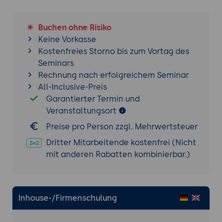
Kontrolle von Services und
Systemressourcen
Buchen ohne Risiko
Syslog-Services und Logauswertung
Keine Vorkasse
Login-Aktivitäten überwachen
Kostenfreies Storno bis zum Vortag des
Seminars
System Initialisierung mit Systemd
Rechnung nach erfolgreichem Seminar
Kernel, angepasste Kernel und initrd,
All-Inclusive-Preis
Linux-Bootloader
Garantierter Termin und
Der Boot-Vorgang im Detail: EFI-Partition,
Veranstaltungsort
GRUB-Bootloader, Kernel, Initrd
Preise pro Person zzgl. Mehrwertsteuer
Parallelisierte, beschleunigte
Bootprozesse mit systemd/Upstart
Dritter Mitarbeitende kostenfrei (Nicht
mit anderen Rabatten kombinierbar.)
Unterschiede/Gemeinsamkeiten systemd
systemd und cgroups/cpusets
Dienste starten, stoppen, aktivieren,
deaktivieren
Inhouse-/Firmenschulung
Erstellung von servie-Dateien