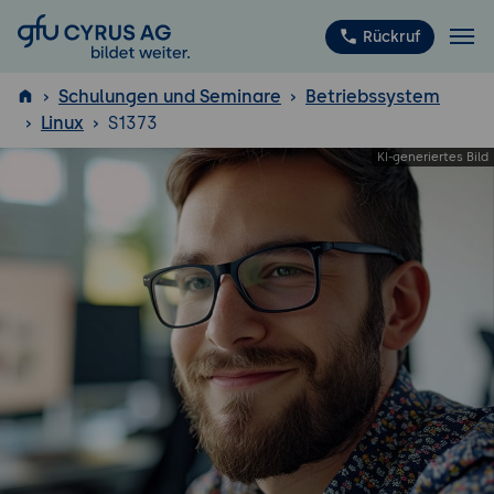
GFU Cyrus AG
Rückruf
Schulungen und Seminare
Betriebssystem
Linux
S1373
ISTQB
®