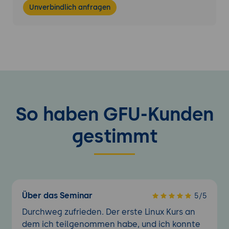
Zugriffsvarianten
Unverbindlich anfragen
Was ist ein Notfallsystem?
Notfall-Boot
Grundlagen der Systemsicherheit
Beschränkung von Installationsumfang
und aktiven Diensten
Delegierung administrativer Aufgaben
So haben GFU-Kunden
gestimmt
Über das Seminar
5/5
Durchweg zufrieden. Der erste Linux Kurs an
dem ich teilgenommen habe, und ich konnte