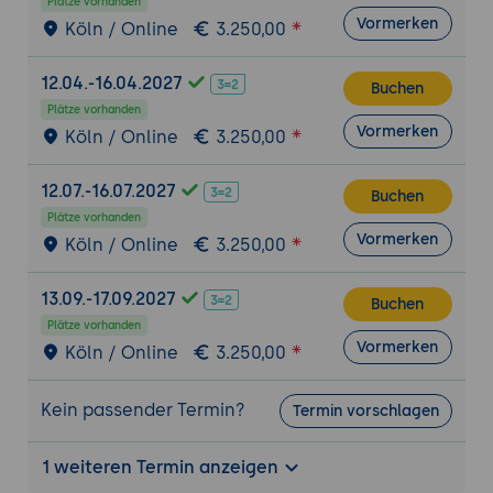
Plätze vorhanden
Vormerken
Einrichtung von extended Access Control
Köln / Online
3.250,00
Lists (ACLs)
12.04.-16.04.2027
Arbeiten mit ext-Dateisystem-Attributen
Buchen
Plätze vorhanden
Disk Quotas: Kontingente einrichten und
Vormerken
Köln / Online
3.250,00
administrieren
Prozess - Management
12.07.-16.07.2027
Buchen
Prozesse starten, überwachen und
Plätze vorhanden
beenden
Vormerken
Köln / Online
3.250,00
Signale, Prioritäten und Nice-Werte
Userlimitierung
13.09.-17.09.2027
Buchen
Arbeiten mit dem /proc- und /sys -
Plätze vorhanden
Vormerken
Köln / Online
3.250,00
Filesystem
CPU-Ressourcen-Gruppierung mit
Kein passender Termin?
cgroups/cset
Termin vorschlagen
Monitoring und Healthcheck
1 weiteren Termin anzeigen
Automatisierte Überwachung und