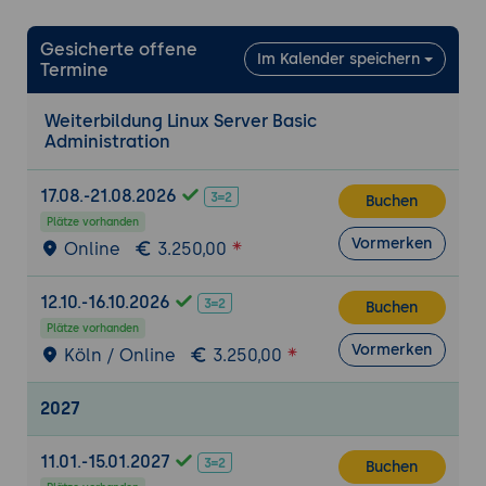
Dateitransfer übers Netz per SCP
SSH: Ausführen von Kommandos auf
Gesicherte offene
Im Kalender speichern
entfernten Rechnern
Termine
Verwendung von Schlüsselpaaren zur
Authentifikation
Weiterbildung Linux Server Basic
Administration
Lokale Hochverfügbarkeit von Linux-
Systemen
17.08.-21.08.2026
Buchen
Software-RAID
Plätze vorhanden
Vormerken
Logical Volume Manager (LVM2)
Online
3.250,00
Netzwerkkarten-Bonding
12.10.-16.10.2026
Buchen
Userverwaltung, Dateien und Sicherheit
Plätze vorhanden
Einfache Benutzer-Verwaltung,
Vormerken
Köln / Online
3.250,00
Kommandozeilentools
Benutzerauthentifikation über PAM und
2027
NSS
Dateirechte und Eigentümer verwalten,
11.01.-15.01.2027
Buchen
Spezialbits