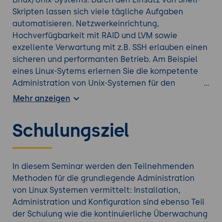
Skripten lassen sich viele tägliche Aufgaben
automatisieren. Netzwerkeinrichtung,
Hochverfügbarkeit mit RAID und LVM sowie
exzellente Verwartung mit z.B. SSH erlauben einen
sicheren und performanten Betrieb. Am Beispiel
eines Linux-Sytems erlernen Sie die kompetente
Administration von Unix-Systemen für den
professionellen Einsatz.
Mehr anzeigen
Vertiefen Sie Ihr Wissen mit einer weiteren
Linux
Schulungsziel
Schulung
aus unserem Angebot.
In diesem Seminar werden den Teilnehmenden
Methoden für die grundlegende Administration
von Linux Systemen vermittelt: Installation,
Administration und Konfiguration sind ebenso Teil
der Schulung wie die kontinuierliche Überwachung