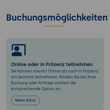
Überprüfen und reparieren von
Dateisystemen
Buchungsmöglichkeiten
Swapspaces erzeugen und einbinden
Netzwerkkonfiguration
Manuelle Interface-Konfiguration,
Modulhandling
Routing-, Proxy- und Gateway- Setup
Netzwerk-Connectivity auf der
Kommandozeile testen / Probleme
Online oder in Präsenz teilnehmen
lokalisieren und beheben
Hostnamen und Namensauflösung
Sie können sowohl Online als auch in Präsenz
konfigurieren
am Seminar teilnehmen. Klicken Sie bei Ihrer
Buchung oder Anfrage einfach die
Netzwerk-Konfiguration mit dem
entsprechende Option an.
NetworkManager
Netzwerkübergreifendes Arbeiten
Mehr Infos
Einloggen auf entfernten Rechnern