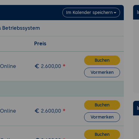
eme und Partitionen im Überblick
Im Kalender speichern
d Nachteile verschiedener Dateisysteme
s Betriebssystem
 Konfiguration von Dateisystemen
Preis
checks und Reparaturen
erzeugen und einbinden
Buchen
 Online
2.600,00
uration
Vormerken
 eines Netzwerkes
en für Routing, Proxy und Gateway
omainname konfigurieren
nrichtung mit dem NetworkManager
Buchen
 Online
2.600,00
ltung
Vormerken
und Verwaltung von Benutzern über die Kommandozeile
tigungen für Gruppen und User
Buchen