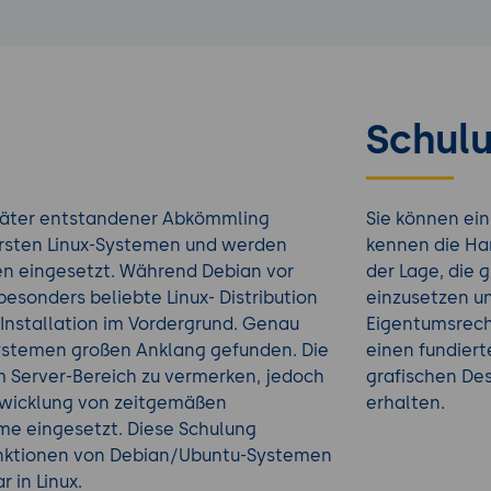
Schulu
päter entstandener Abkömmling
Sie können ei
ersten Linux-Systemen und werden
kennen die Ha
en eingesetzt. Während Debian vor
der Lage, die 
besonders beliebte Linux- Distribution
einzusetzen un
e Installation im Vordergrund. Genau
Eigentumsrech
ystemen großen Anklang gefunden. Die
einen fundiert
 Server-Bereich zu vermerken, jedoch
grafischen D
twicklung von zeitgemäßen
erhalten.
me eingesetzt. Diese Schulung
unktionen von Debian/Ubuntu-Systemen
 in Linux.