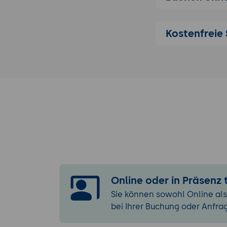
Linux-Textedito
Überblick un
Kostenfreie 
Der Standard
Emacs Einfü
Arbeiten mit de
Was sind Sh
Handhabung 
Navigieren 
Shell-Variab
Konfiguratio
Standard-UNIX-
Einsatz von 
Online oder in Präsenz
Elementare Fi
Sie können sowohl Online als
Suchen nach
bei Ihrer Buchung oder Anfra
Prozessprior