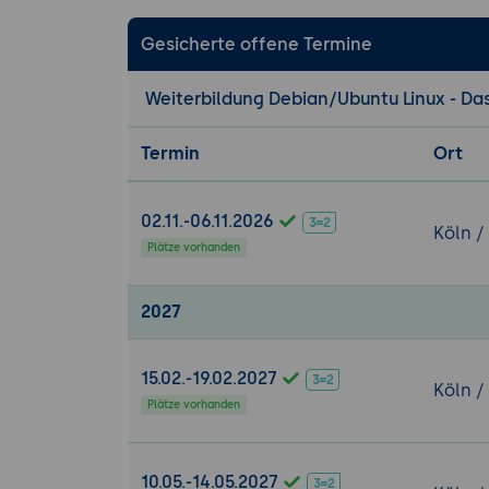
Linux Dateisyst
Gesicherte offene Termine
Vorteile un
Journaling
Weiterbildung Debian/Ubuntu Linux - Da
Anlegen und
Mounten
Termin
Ort
Dateisystem
Swapspaces 
02.11.-06.11.2026
Köln /
Netzwerkkonfig
Plätze vorhanden
Einrichtung
Einstellung
2027
Host- und D
Netzwerkei
15.02.-19.02.2027
Köln /
Plätze vorhanden
Benutzerverwa
Erstellung 
Dateiberech
10.05.-14.05.2027