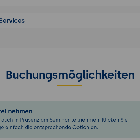
ren
d Bedeutung von Texteditoren unter Linux
Services
-Editor Vi(m)
hrung
r Linux Shell
ell-Mechanismen?
von Wildcards, Quoting, Pipes und Ausgabeumleitung
Buchungsmöglichkeiten
im Hilfesystem
len
nsdateien wie .profile, .bashrc
Tools
Filtern
 teilnehmen
lter: grep, sort, cut, diff
 auch in Präsenz am Seminar teilnehmen. Klicken Sie
 Dateien mit find
ge einfach die entsprechende Option an.
itäten