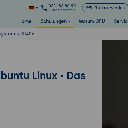
0221 82 80 90
GFU-Trainer werden
Rückruf anfordern
Home
Schulungen
Warum GFU
Servic
ssystem
S1406
buntu Linux - Das