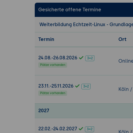
Programmier
Gesicherte offene Termine
Speicherman
mlockall / 
Weiterbildung Echtzeit-Linux - Grundl
Synchronisa
Eigenschaft
Termin
Ort
Priority Inv
Raumfahrt
24.08.-26.08.2026
Onlin
7. Hardware-Zu
Plätze vorhanden
Interrupt-Ha
Peripherie-A
23.11.-25.11.2026
Userspace-I/
Köln /
Plätze vorhanden
Echtzeit-Tr
8. Debugging 
2027
Echtzeit-Deb
Visuelle Tra
22.02.-24.02.2027
System-Moni
Köln /