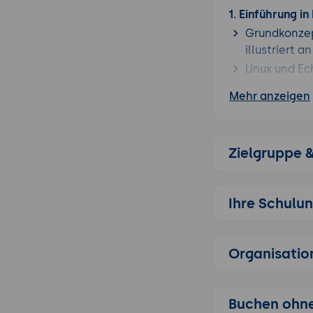
1. Einführung in
Grundkonzept
illustriert a
Linux und Ec
Architekturü
Mehr anzeigen
2. Echtzeit-Lin
Vergleich v
kurzen Überb
Zielgruppe 
Installation
Systemvorau
Ihre Schulu
3. Echtzeit-Fäh
Latenzmessu
latencytop)
Organisatio
Live-Verglei
Kontrast
Buchen ohne
Typische La