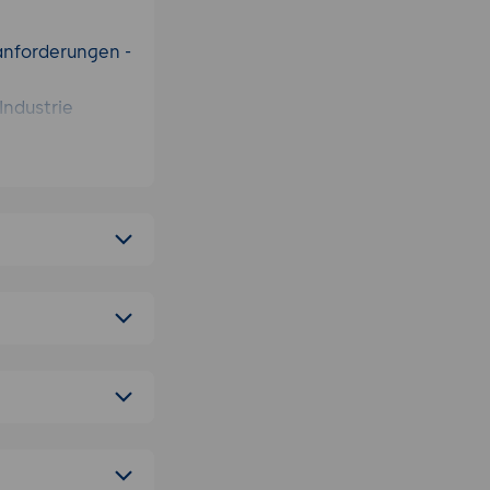
anforderungen -
Industrie
zeit-Varianten
nd RTAI im
EMPT_RT
ätsprüfung
ctest,
direkten
-