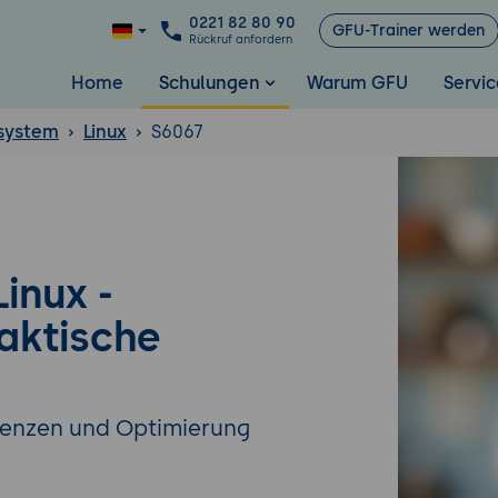
0221 82 80 90
GFU-Trainer werden
Rückruf anfordern
Home
Schulungen
Warum GFU
Servic
ssystem
Linux
S6067
inux -
aktische
atenzen und Optimierung