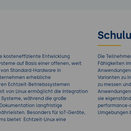
Schulu
e kosteneffiziente Entwicklung
Die Teilnehme
steme auf Basis einer offenen, weit
Fähigkeiten im
g von Standard-Hardware in
Anwendungen. 
nternehmen erhebliche
Varianten zu i
ren Echtzeit-Betriebssystemen
zu messen und 
keit von Linux ermöglicht die Integration
Anwendungen 
e Systeme, während die große
sie eigenständ
Dokumentation langfristige
performance-o
hrleisten. Besonders für IoT-Geräte,
Umgebungen b
s bietet Echtzeit-Linux eine