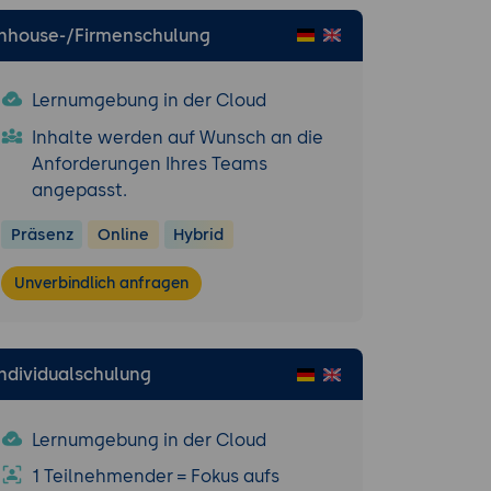
gebungen
Inhouse-/Firmenschulung
eit (Prinzip
Lernumgebung in der Cloud
it-
Inhalte werden auf Wunsch an die
Anforderungen Ihres Teams
piels aus der
angepasst.
Präsenz
Online
Hybrid
Unverbindlich anfragen
rblick
mmierung
Individualschulung
f, GDB)
Lernumgebung in der Cloud
 mit Perfetto
1 Teilnehmender = Fokus aufs
ung