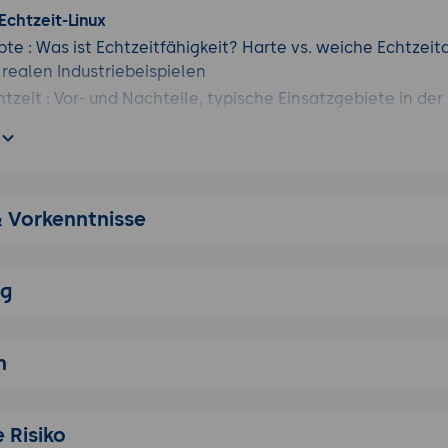
 Echtzeit-Linux
e : Was ist Echtzeitfähigkeit? Harte vs. weiche Echtzeit
n realen Industriebeispielen
htzeit : Vor- und Nachteile, typische Einsatzgebiete in der 
berblick : Unterschiede zwischen Standard-Linux und Echt
ux-Varianten und Installation
erschiedener Lösungen : PREEMPT_RT im Fokus; Xenomai u
lick
& Vorkenntnisse
 und Konfiguration : Schritt-für-Schritt-Anleitung für PRE
ssetzungen : Hardware-Anforderungen und Kompatibilit
ng
igkeiten und Limitationen
ng : Tools und Methoden zur Performance-Analyse (cycli
n
ch : Latenzverhalten Standard-Kernel vs. PREEMPT_RT im 
 Risiko
tenzwerte : Erwartbare Werte für verschiedene Hardware