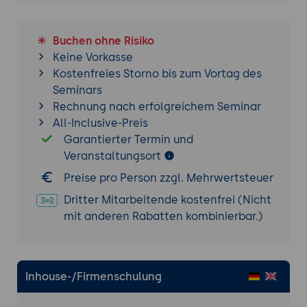
Projects.
Schritt-für-Schritt-Anleitung:
Buchen ohne Risiko
Keine Vorkasse
Vorbereitung: Einführung in die
Kostenfreies Storno bis zum Vortag des
Projektanforderungen, Auswahl der
Seminars
Hardware und Software.
Rechnung nach erfolgreichem Seminar
Durchführung: Einrichtung der
All-Inclusive-Preis
Entwicklungsumgebung, Erstellung und
Garantierter Termin und
Anpassung eines Linux-Images.
Veranstaltungsort
Präsentation: Vorstellung der
Ergebnisse durch die Teilnehmer.
Preise pro Person zzgl. Mehrwertsteuer
Dritter Mitarbeitende kostenfrei (Nicht
Tools:
Yocto Project, BitBake, Linux-
mit anderen Rabatten kombinierbar.)
Entwicklungstools.
Ergebnisse und Präsentation:
Präsentation der implementierten
Umgebungen und Ergebnisse.
Inhouse-/Firmenschulung
Diskussion und Feedback: Analyse der