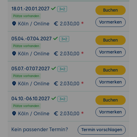
Zielplattform.
18.01.-20.01.2027
Anpassung und Erweiterung des
Buchen
Images: Hinzufügen von Paketen und
Plätze vorhanden
Vormerken
Köln / Online
2.030,00
Anpassungen an das Linux-Image.
Aufbau und Kompilierung: Durchführung
05.04.-07.04.2027
eines vollständigen Builds und Analyse
Buchen
der Ergebnisse.
Plätze vorhanden
Vormerken
Köln / Online
2.030,00
Praxisübung 1: Einrichtung und
Grundkonfiguration einer Yocto-Umgebung
05.07.-07.07.2027
Buchen
Ziel der Übung:
Anwendung der erlernten
Plätze vorhanden
Techniken zur Einrichtung und
Vormerken
Köln / Online
2.030,00
Grundkonfiguration einer Yocto-
Umgebung.
04.10.-06.10.2027
Buchen
Projektbeschreibung:
Teilnehmer
Plätze vorhanden
richten eine Yocto-Umgebung ein und
Vormerken
Köln / Online
2.030,00
erstellen ein einfaches Linux-Image.
Anforderungen:
Nutzung der
Kein passender Termin?
Termin vorschlagen
grundlegenden Funktionen des Yocto