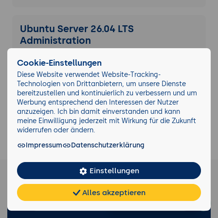
Ubuntu Server 26.04 LTS
Administration
5 Tage
Cookie-Einstellungen
Diese Website verwendet Website-Tracking-
Technologien von Drittanbietern, um unsere Dienste
bereitzustellen und kontinuierlich zu verbessern und um
Werbung entsprechend den Interessen der Nutzer
anzuzeigen. Ich bin damit einverstanden und kann
164.434
4.782
meine Einwilligung jederzeit mit Wirkung für die Zukunft
widerrufen oder ändern.
Teilnehmende
Seminarthemen
Impressum
Datenschutzerklärung
40.151
Einstellungen
21.348
Durchgeführte
Alles akzeptieren
eKomi Bewertungen
Seminare
Chat
KI-
FAQ
Teilen
Cookies
frei
Berater