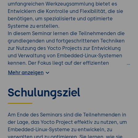
umfangreichen Werkzeugsammlung bietet es
Entwicklern die Kontrolle und Flexibilität, die sie
benötigen, um spezialisierte und optimierte
Systeme zu erstellen.
In diesem Seminar lernen die Teilnehmenden die
grundlegenden und fortgeschrittenen Techniken
zur Nutzung des Yocto Projects zur Entwicklung
und Verwaltung von Embedded-Linux-Systemen
kennen. Der Fokus liegt auf der effizienten
Einrichtung, Überwachung und Optimierung von
Mehr anzeigen
Yocto-Builds. Die Teilnehmer werden sich mit den
grundlegenden und erweiterten Tools vertraut
Schulungsziel
machen und durch praxisorientierte Übungen die
erlernten Konzepte anwenden.
Finden Sie die richtige
Linux Weiterbildung
aus
Am Ende des Seminars sind die Teilnehmenden in
unserem Portfolio.
der Lage, das Yocto Project effektiv zu nutzen, um
Embedded-Linux-Systeme zu entwickeln, zu
verwalten und zu optimieren. Sie lernen, wie sie