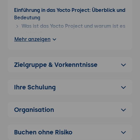
Einführung in das Yocto Project: Überblick und
Bedeutung
Was ist das Yocto Project und warum ist es
wichtig?
Mehr anzeigen
Definition und Hintergrund: Das Yocto
Project als Open-Source-
Kollaborationsprojekt zur Erstellung
Zielgruppe & Vorkenntnisse
von maßgeschneiderten Linux-
basierten Betriebssystemen für
eingebettete Systeme.
Ihre Schulung
Bedeutung und Vorteile: Flexibilität,
Wiederverwendbarkeit von Code,
Unterstützung einer Vielzahl von
Organisation
Architekturen und Plattformen.
Vergleich mit anderen Technologien:
Unterschiede und Vorteile gegenüber
Buchen ohne Risiko
Buildroot, OpenEmbedded und anderen