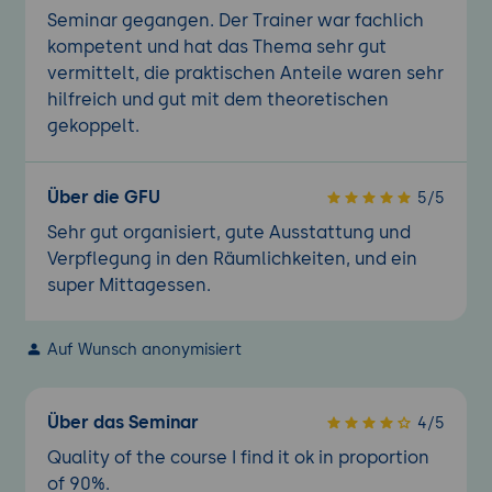
Verwaltung und Aktualisierung von
Seminar gegangen. Der Trainer war fachlich
Yocto-Konfigurationen.
kompetent und hat das Thema sehr gut
Nutzung von Skripten und
vermittelt, die praktischen Anteile waren sehr
Automatisierungstools:
hilfreich und gut mit dem theoretischen
Automatisierung von Routineaufgaben
gekoppelt.
und Build-Prozessen.
Erweiterte Automatisierungstechniken:
Nutzung von Python-Skripten, Jenkins
Über die GFU
5/5
und anderen Tools zur Verwaltung des
Sehr gut organisiert, gute Ausstattung und
Yocto Projects.
Verpflegung in den Räumlichkeiten, und ein
super Mittagessen.
Analyse und Optimierung von Yocto-Builds
Leistungsüberwachung und Optimierung
Überwachung der Build-Leistung:
Auf Wunsch anonymisiert
Nutzung von Metriken, Logging und
Monitoring-Tools zur Analyse der Build-
Über das Seminar
4/5
Performance.
Quality of the course I find it ok in proportion
Fehlersuche und Debugging: Techniken
of 90%.
zur Analyse und Behebung von