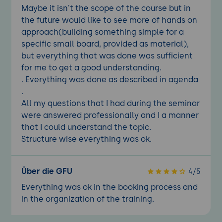
Maybe it isn't the scope of the course but in
Problemen in Yocto-Builds.
the future would like to see more of hands on
Optimierung der Build-Infrastruktur:
approach(building something simple for a
Strategien zur Verkürzung der Build-
specific small board, provided as material),
Zeiten und zur Ressourcennutzung.
but everything that was done was sufficient
Praxisübung 2: Erweiterte Yocto-
for me to get a good understanding.
Implementierung und -Optimierung
. Everything was done as described in agenda
Ziel der Übung:
Anwendung der erlernten
.
Techniken zur Entwicklung und
All my questions that I had during the seminar
Optimierung erweiterter Yocto-Builds.
were answered professionally and I a manner
that I could understand the topic.
Projektbeschreibung:
Teilnehmer
Structure wise everything was ok.
entwickeln eine umfassende Yocto-
Lösung für eine komplexe Umgebung
unter Verwendung fortgeschrittener
Über die GFU
4/5
Konfigurations- und
Everything was ok in the booking process and
Optimierungstechniken.
in the organization of the training.
Anforderungen:
Nutzung der
erweiterten Funktionen und Techniken