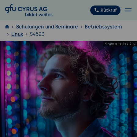
GFU Cyrus AG
Rückruf
Schulungen und Seminare
Betriebssystem
Linux
S4523
ISTQB
®