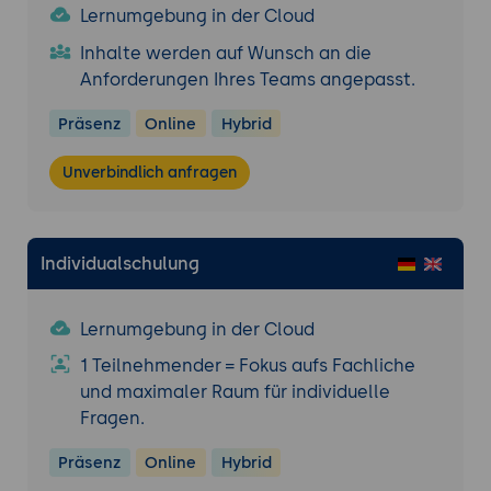
Ergebnisse und
Lernumgebung in der Cloud
Verbesserungsvorschläge.
Inhalte werden auf Wunsch an die
Erweiterte Yocto-Techniken
Anforderungen Ihres Teams angepasst.
Erweiterte Yocto-Konzepte
Präsenz
Online
Hybrid
Erstellung von benutzerdefinierten
Schichten: Aufbau und Verwaltung
Unverbindlich anfragen
benutzerdefinierter Schichten zur
Erweiterung der Funktionalität.
Integration von Drittanbieter-Paketen:
Individualschulung
Einbindung und Verwaltung von
Paketen von Drittanbietern.
Optimierung und Anpassung: Techniken
Lernumgebung in der Cloud
zur Optimierung der Build-Zeiten und
1 Teilnehmender = Fokus aufs Fachliche
Anpassung der Konfigurationen.
und maximaler Raum für individuelle
Fragen.
Integration und Verwaltung
Integration von Yocto in bestehende
Präsenz
Online
Hybrid
Projekte