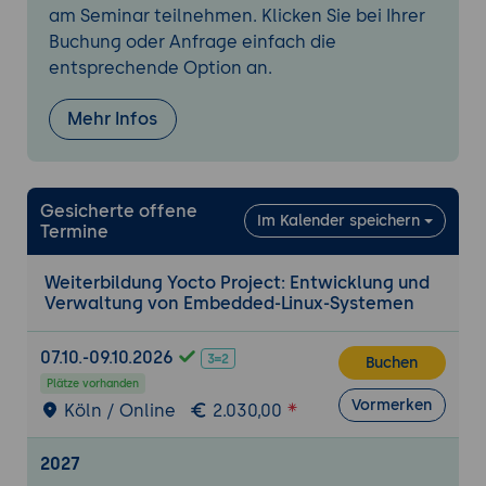
am Seminar teilnehmen. Klicken Sie bei Ihrer
Systemanforderungen und unterstützte
Buchung oder Anfrage einfach die
Plattformen: Voraussetzungen für die
entsprechende Option an.
Installation und Einrichtung des Yocto
Projects.
Mehr Infos
Installation und Konfiguration: Schritt-
für-Schritt-Anleitung zur Einrichtung
einer Entwicklungsumgebung mit dem
Yocto Project.
Gesicherte offene
Im Kalender speichern
Einführung in die Benutzeroberfläche
Termine
und CLI: Navigation und Nutzung der
Weiterbildung Yocto Project: Entwicklung und
Verwaltungswerkzeuge und -
Verwaltung von Embedded-Linux-Systemen
oberflächen.
Erste Schritte mit dem Yocto Project
07.10.-09.10.2026
Buchen
Einfache Yocto-Implementierung
Plätze vorhanden
Vormerken
Köln / Online
2.030,00
Erstellung eines minimalen Linux-
Images: Erstellen und Konfigurieren
eines Basis-Linux-Images für eine
2027