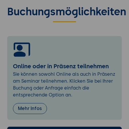
Einbindung von Responsible AI in die
Governance
Buchungsmöglichkeiten
Change-Management
Old School vs. New School: Begeistern
statt Auftauen
Online oder in Präsenz teilnehmen
Sie können sowohl Online als auch in Präsenz
am Seminar teilnehmen. Klicken Sie bei Ihrer
Buchung oder Anfrage einfach die
entsprechende Option an.
Mehr Infos