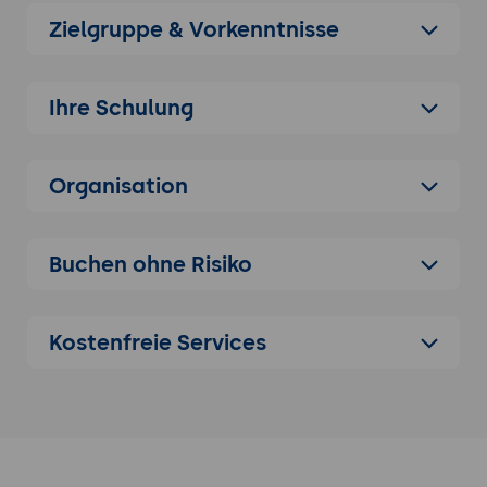
Übersicht
Zielgruppe & Vorkenntnisse
Microsoft Graph & M365 Copilot
Grundlagen
Ihre Schulung
Microsoft Copilot & Microsoft M365 Copilot
Copilot in der Websuche & Arbeitsalltag
Copilot in Microsoft Enterprise Apps
Organisation
Connectivity, Copilot Studio und Third-
Party-Content für den Copilot
Buchen ohne Risiko
KI-Chatbots
Der Prozess von den internen
Anforderungen bis zum Go-Live
Kostenfreie Services
Einblicke aus der Praxis
Responsible AI
Dimensionen für
verantwortungsbewussten KI-Einsatz