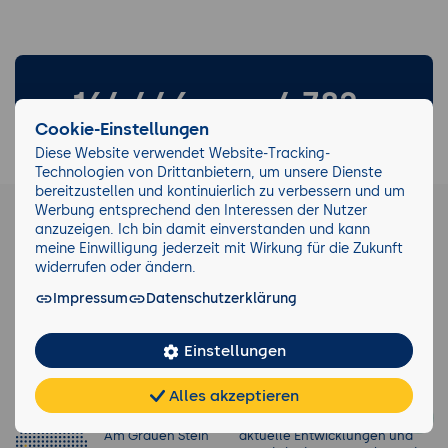
164.446
4.782
Cookie-Einstellungen
Teilnehmende
Seminarthemen
Diese Website verwendet Website-Tracking-
Technologien von Drittanbietern, um unsere Dienste
bereitzustellen und kontinuierlich zu verbessern und um
40.164
21.348
Werbung entsprechend den Interessen der Nutzer
anzuzeigen. Ich bin damit einverstanden und kann
Durchgeführte
meine Einwilligung jederzeit mit Wirkung für die Zukunft
eKomi Bewertungen
Seminare
widerrufen oder ändern.
Impressum
Datenschutzerklärung
Einstellungen
Newsletter
Alles akzeptieren
Seminarzentrum
Keinen Trend verpassen!
Chat
KI-
FAQ
Teilen
Cookies
Köln
Wir informieren Sie gerne über
frei
Berater
Am Grauen Stein
aktuelle Entwicklungen und