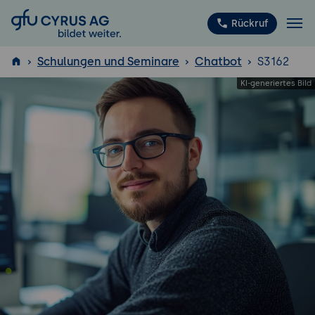
GFU Cyrus AG
Rückruf
Schulungen und Seminare
Chatbot
S3162
ISTQB
®