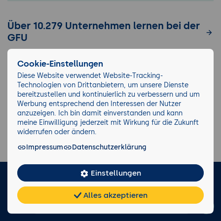
Über 10.279 Unternehmen lernen bei der
GFU
Cookie-Einstellungen
Diese Website verwendet Website-Tracking-
Technologien von Drittanbietern, um unsere Dienste
bereitzustellen und kontinuierlich zu verbessern und um
Werbung entsprechend den Interessen der Nutzer
anzuzeigen. Ich bin damit einverstanden und kann
meine Einwilligung jederzeit mit Wirkung für die Zukunft
widerrufen oder ändern.
Impressum
Datenschutzerklärung
Einstellungen
LinkedIn
Instagram
Facebook
Alles akzeptieren
Chat
KI-
FAQ
Teilen
Cookies
frei
Berater
Impressum/AGB
Datenschutz
Blog
Wiki