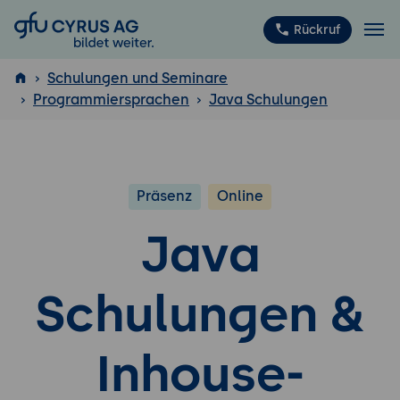
GFU Cyrus AG
Rückruf
Schulungen und Seminare
Programmiersprachen
Java Schulungen
ISTQB
®
Präsenz
Online
Java
Schulungen &
Inhouse-