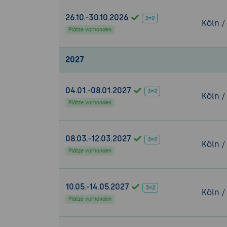
im Unterne
26.10.-30.10.2026
Köln /
Zusammenhän
Plätze vorhanden
Plattformen 
Typische Feh
2027
IT-Sicherheit 
Einführung i
04.01.-08.01.2027
Köln /
IT-Betrieb.
Plätze vorhanden
Sensibilisi
sensiblen I
Rolle des IT
08.03.-12.03.2027
Köln /
Sicherheitsri
Plätze vorhanden
Strukturierte 
Systematisc
10.05.-14.05.2027
Köln /
bis zur Ursa
Plätze vorhanden
Nutzung ein
Support-Allt