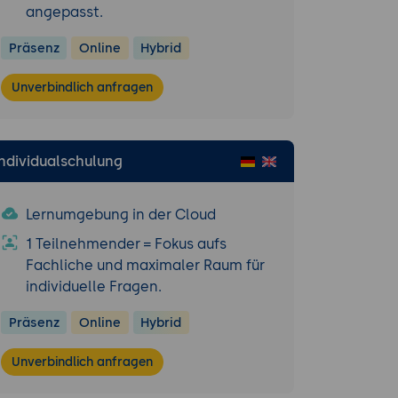
angepasst.
externen
Präsenz
Online
Hybrid
Unverbindlich anfragen
Erreichbarkeit.
 im täglichen
Individualschulung
ten und
Lernumgebung in der Cloud
von
1 Teilnehmender = Fokus aufs
Fachliche und maximaler Raum für
individuelle Fragen.
ersten Meldung
Präsenz
Online
Hybrid
Unverbindlich anfragen
gswege im