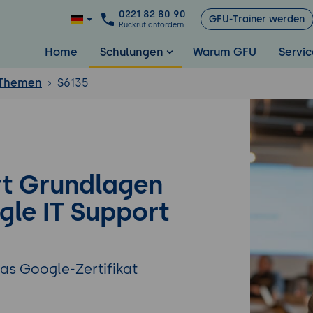
0221 82 80 90
GFU-Trainer werden
Rückruf anfordern
Home
Schulungen
Warum GFU
Servic
 Themen
S6135
rt Grundlagen
gle IT Support
as Google-Zertifikat