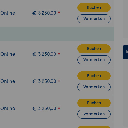
hmenskontext.
Buchen
 Online
3.250,00
ge zwischen lokalen Systemen, Internetdiensten und 
Vormerken
aus Support-Sicht.
lerbilder und deren Auswirkungen auf Arbeitsabläufe und 
und verantwortungsvoller Umgang mit Daten
n grundlegende Sicherheitsprinzipien und typische Risiken
Buchen
 Online
3.250,00
Vormerken
erung für den sicheren Umgang mit Zugangsdaten, Endgerä
nformationen.
Buchen
-Supports bei Prävention, Erstreaktion und Unterstützung 
 Online
3.250,00
chtlinien.
Vormerken
Fehleranalyse und Problemlösung
hes Vorgehen bei der Analyse von IT-Störungen, von der 
Buchen
 Online
3.250,00
chenfindung.
Vormerken
facher Diagnosemethoden und nachvollziehbarer Lösun
ag.