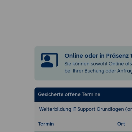
Softwareberei
Grundlagen d
strukturier
Umgang mit 
Versionskonf
Rolle stand
Online oder in Präsenz
höhere Betri
Sie können sowohl Online als
Netzwerkgrundl
bei Ihrer Buchung oder Anfra
Verständnis
Endgeräten 
Einordnung 
Gesicherte offene Termine
drahtlosen 
Bedeutung s
Weiterbildung IT Support Grundlagen (or
von Störung
Internet, Cloud
Termin
Ort
Grundlagen 