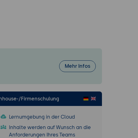
are in
aufwand und
Mehr Infos
on zwischen
undenen und
Inhouse-/Firmenschulung
Eingrenzung
Lernumgebung in der Cloud
Inhalte werden auf Wunsch an die
Anforderungen Ihres Teams
oud-Diensten