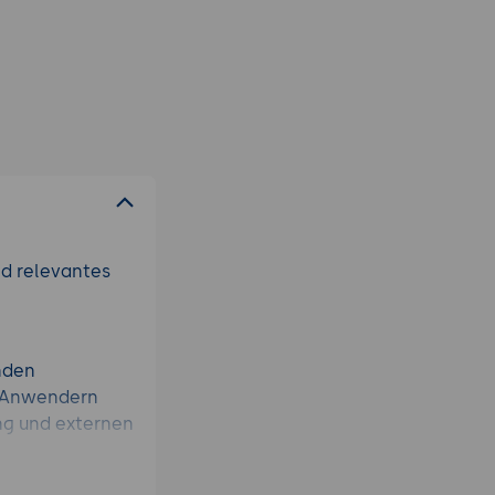
nd relevantes
enden
n Anwendern
ng und externen
chkeiten, um