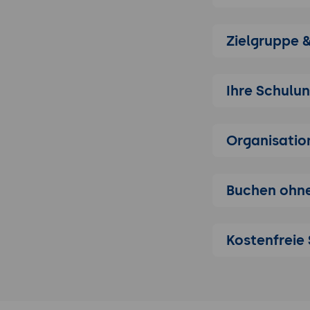
Anfragen eff
Bedeutung vo
Zielgruppe 
Wahrnehmun
Grundlagen vo
Überblick ü
Ihre Schulu
Massenspeic
Typische Fe
Organisatio
deren Auswir
Grundlagen 
zur Problem
Buchen ohne
Betriebssystem
Einführung 
Unternehmen
Kostenfreie 
Grundlagen 
Startprozess
Bedeutung r
sicheren Bet