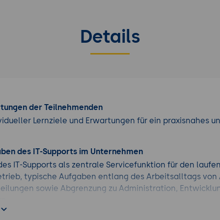
Details
rtungen der Teilnehmenden
vidueller Lernziele und Erwartungen für ein praxisnahes u
aben des IT-Supports im Unternehmen
es IT-Supports als zentrale Servicefunktion für den lauf
trieb, typische Aufgaben entlang des Arbeitsalltags vo
eilungen sowie Abgrenzung zu Administration, Entwicklu
rn.
für Support-Ebenen, Eskalationslogiken und Verantwortli