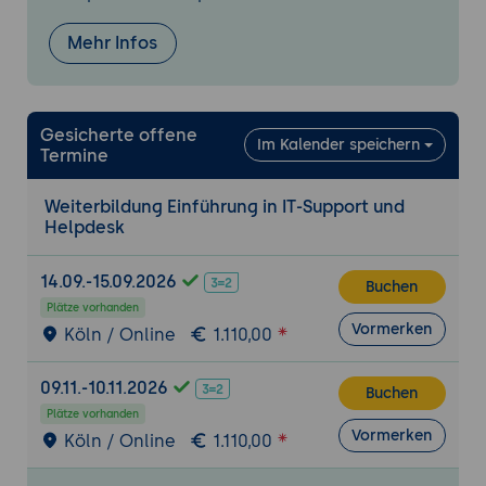
Übersicht über Softwaretypen (z. B.
Mehr Infos
Anwendungen, Treiber)
Installation, Aktualisierung und
Deinstallation von Software
Gesicherte offene
Konfiguration von Softwareeinstellungen
Im Kalender speichern
Termine
Anwendungsunterstützung
Weiterbildung Einführung in IT-Support und
Unterstützung bei gängigen
Helpdesk
Anwendungen (z. B. Office-Suiten, E-Mail-
Clients)
14.09.-15.09.2026
Buchen
Fehlerbehebung bei
Plätze vorhanden
Anwendungsproblemen
Vormerken
Köln / Online
1.110,00
Schulung von Endbenutzern in der
Anwendung von Software
09.11.-10.11.2026
Buchen
Sicherheit und Datenschutz
Plätze vorhanden
Vormerken
Köln / Online
1.110,00
Grundlagen der IT-Sicherheit
Identifizierung und Behebung von