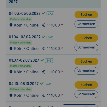
2027
Sicherheitsproblemen
Schutz personenbezogener Daten und
04.03.-05.03.2027
Buchen
Datenschutzbestimmungen
Plätze vorhanden
Vormerken
Remote-Support
Köln / Online
1.110,00
Fernwartungstechniken und Tools
01.04.-02.04.2027
Effektive Kommunikation bei Remote-
Buchen
Plätze vorhanden
Support-Szenarien
Vormerken
Köln / Online
1.110,00
Herausforderungen und bewährte
Methoden beim Remote-Support
01.07.-02.07.2027
Buchen
Problemmanagement und
Plätze vorhanden
Eskalationsverfahren
Vormerken
Köln / Online
1.110,00
Problemerkennung, -dokumentation und -
priorisierung
04.10.-05.10.2027
Buchen
Eskalationsverfahren für komplexe
Plätze vorhanden
Vormerken
Probleme
Köln / Online
1.110,00
Kontinuierliche Verbesserung des