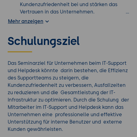
Kundenzufriedenheit bei und stärken das
Vertrauen in das Unternehmen.
Reduzierte Kosten:
Durch die
Mehr anzeigen
Implementierung eines IT-Supports und
Helpdesks können Unternehmen Kosten
Schulungsziel
senken. Der Support kann Probleme proaktiv
angehen, um größere Ausfälle oder teure
Reparaturen zu vermeiden. Außerdem können
Supportmitarbeiter in der Lage sein, mehrere
Das Seminarziel für Unternehmen beim IT-Support
Probleme gleichzeitig zu lösen, was die
und Helpdesk könnte darin bestehen, die Effizienz
Notwendigkeit zusätzlicher Ressourcen
des Supportteams zu steigern, die
reduziert.
Kundenzufriedenheit zu verbessern, Ausfallzeiten
Effektive Ressourcennutzung:
Ein
zu reduzieren und die Gesamtleistung der IT-
zentralisierter IT-Support und Helpdesk
Infrastruktur zu optimieren. Durch die Schulung der
ermöglicht eine effiziente Nutzung von
Mitarbeiter im IT-Support und Helpdesk kann das
Ressourcen. Durch die Standardisierung von
Unternehmen eine professionelle und effektive
Prozessen und Tools können
Unterstützung für interne Benutzer und externe
Supportmitarbeiter ihre Aufgaben effektiver
Kunden gewährleisten.
erledigen und Engpässe vermeiden.