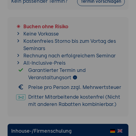
Supportprozesses
Kein passender Termin?
Termin vorschlagen
Selbsthilferessourcen und
Wissenmanagement
Buchen ohne Risiko
Aufbau einer Wissensdatenbank für den
Keine Vorkasse
Support
Kostenfreies Storno bis zum Vortag des
Bereitstellung von Selbsthilferessourcen
Seminars
für Endbenutzer
Rechnung nach erfolgreichem Seminar
Effektive Nutzung von
All-Inclusive-Preis
Wissensmanagementtools
Garantierter Termin und
Veranstaltungsort
Best Practices im IT-Support und Helpdesk
Effiziente Arbeitsabläufe und bewährte
Preise pro Person zzgl. Mehrwertsteuer
Methoden
Dritter Mitarbeitende kostenfrei (Nicht
Leistungsmetriken und Service Level
mit anderen Rabatten kombinierbar.)
Agreements (SLAs)
Inhouse-/Firmenschulung