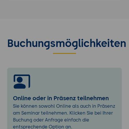
Funktionen
Troubleshooting von Hardwareproblemen
Grundlegende Wartungs- und
Reparaturtechniken
Betriebssysteme
Buchungsmöglichkeiten
Übersicht über gängige Betriebssysteme
(z. B. Windows, macOS, Linux)
Installation und Konfiguration von
Betriebssystemen
Fehlerbehebung bei
Betriebssystemproblemen
Netzwerkgrundlagen
Online oder in Präsenz teilnehmen
Grundlagen der Netzwerkarchitektur
Sie können sowohl Online als auch in Präsenz
IP-Adressierung und Subnetting
am Seminar teilnehmen. Klicken Sie bei Ihrer
Netzwerkdiagnose und Fehlerbehebung
Buchung oder Anfrage einfach die
entsprechende Option an.
Softwareinstallation und -konfiguration