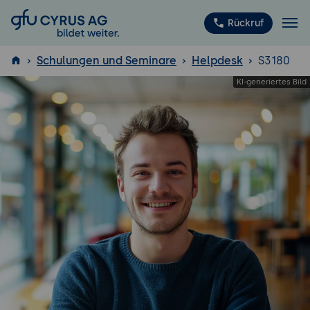
GFU Cyrus AG
Rückruf
Schulungen und Seminare
Helpdesk
S3180
ISTQB
®