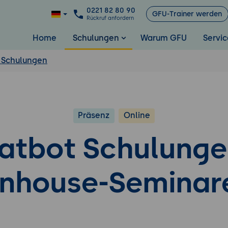
0221 82 80 90
GFU-Trainer werden
Rückruf anfordern
Home
Schulungen
Warum GFU
Servic
 Schulungen
Präsenz
Online
atbot Schulunge
Inhouse-Seminar