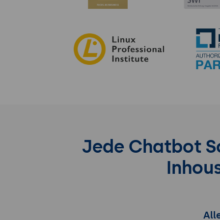
Jede Chatbot Sc
Inhou
All