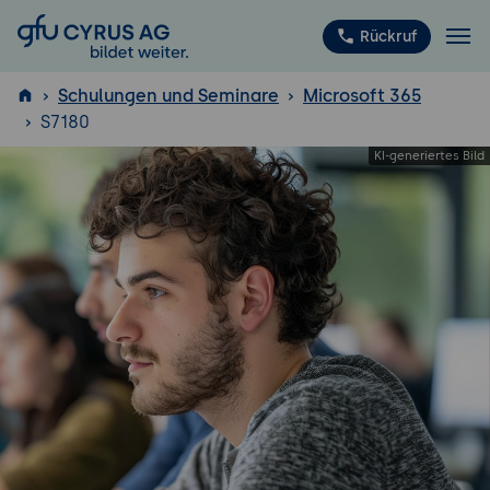
GFU Cyrus AG
Rückruf
Schulungen und Seminare
Microsoft 365
S7180
ISTQB
®