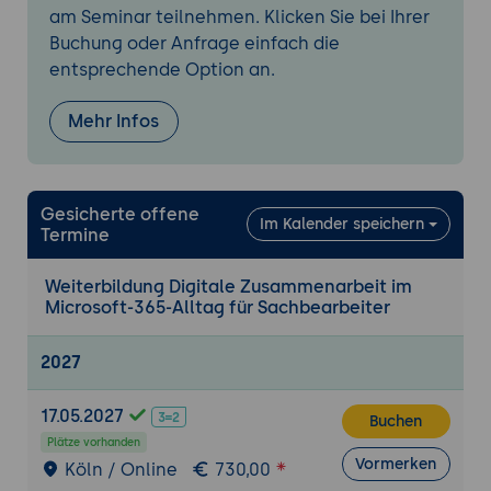
am Seminar teilnehmen. Klicken Sie bei Ihrer
Inhalte teilen
Buchung oder Anfrage einfach die
Sofern Copilot lizenziert ist:
entsprechende Option an.
Besprechungen zusammenfassen und
Verpasstes aufholen
Mehr Infos
Praxis-Übung:
In einem Kanal eine
Nachricht mit Dateibezug posten und
gemeinsam an der Kanaldatei arbeiten.
Gesicherte offene
Im Kalender speichern
4. Teilen, Berechtigungen und Links sicher
Termine
handhaben
Weiterbildung Digitale Zusammenarbeit im
Über Links teilen statt Anhänge versenden
Microsoft-365-Alltag für Sachbearbeiter
Intern, für bestimmte Personen oder
extern freigeben
2027
Lese- und Bearbeitungsrechte bewusst
vergeben
17.05.2027
Buchen
Wann Vorsicht geboten ist und was nicht
Plätze vorhanden
geteilt werden sollte
Vormerken
Köln / Online
730,00
Praxis-Übung:
Eine Datei mit gezielten