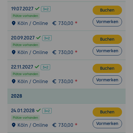
Rechten an eine Person freigeben und
19.07.2027
Buchen
einen sicheren Freigabelink erstellen.
Plätze vorhanden
Vormerken
Köln / Online
730,00
5. Wiederfinden und Ordnung halten
Dateien und Inhalte gezielt suchen und
20.09.2027
wiederfinden
Buchen
Plätze vorhanden
Sinnvolle Benennung und Ablagestruktur
Vormerken
Köln / Online
730,00
im Team
Sofern Copilot lizenziert ist: Dateien
22.11.2027
Buchen
finden und Inhalte zusammenfassen
Plätze vorhanden
lassen
Vormerken
Köln / Online
730,00
Praxis-Übung:
Eine kleine Ablagestruktur
anlegen, Dateien sinnvoll benennen und
2028
gezielt wiederfinden.
24.01.2028
6. Sicher zusammenarbeiten als Gewohnheit
Buchen
und Peer-Review
Plätze vorhanden
Vormerken
Köln / Online
730,00
Die wichtigsten Routinen für den Alltag
zusammenführen