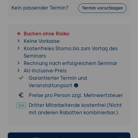
Kein passender Termin?
Praxis-Übung (Peer-Review):
Die Ablage-
Termin vorschlagen
und Freigabelösung einer anderen
teilnehmenden Person gemeinsam auf
Auffindbarkeit und sichere Freigabe prüfen
Buchen ohne Risiko
und Verbesserungen festhalten.
Keine Vorkasse
Kostenfreies Storno bis zum Vortag des
Seminars
Rechnung nach erfolgreichem Seminar
All-Inclusive-Preis
Garantierter Termin und
Veranstaltungsort
Preise pro Person zzgl. Mehrwertsteuer
Dritter Mitarbeitende kostenfrei (Nicht
mit anderen Rabatten kombinierbar.)