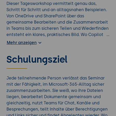
Dieser Tagesworkshop vermittelt genau das,
Schritt für Schritt und an alltagsnahen Beispielen.
Von OneDrive und SharePoint über das
gemeinsame Bearbeiten und die Zusammenarbeit
in Teams bis zum sicheren Teilen und Wiederfinden
entsteht ein klares, praktisches Bild. Wo Copilot
zur Verfügung steht, wird gezeigt, wie es die
Mehr anzeigen
Zusammenarbeit zusätzlich erleichtert.
Schulungsziel
Tauchen Sie tiefer ein mit einer weiteren
Microsoft
365 Weiterbildung
aus unserem Seminarangebot.
Jede teilnehmende Person verlässt das Seminar
mit der Fähigkeit, im Microsoft-365-Alltag sicher
zusammenzuarbeiten. Sie weiß, wo ihre Dateien
liegen, bearbeitet Dokumente gemeinsam und
gleichzeitig, nutzt Teams für Chat, Kanäle und
Besprechungen, teilt Inhalte über Berechtigungen
und Links sicher und findet Abgelegtes wieder. Wo