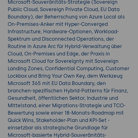
Microsoft-Souveränitäts-Strategie (Sovereign
Public Cloud, Sovereign Private Cloud, EU Data
Vertiefen Sie Ihr Wissen mit einem weiteren
Azure
Boundary), der Beherrschung von Azure Local als
Training
aus unserem Angebot.
On-Premises-Anker mit Hyper-Converged
Infrastructure, Hardware-Optionen, Workload-
Spektrum und Disconnected Operations, der
Routine in Azure Arc für Hybrid-Verwaltung über
Cloud, On-Premises und Edge, der Praxis in
Microsoft Cloud for Sovereignty mit Sovereign
Landing Zones, Confidential Computing, Customer
Lockbox und Bring Your Own Key, dem Werkzeug
Microsoft 365 mit EU Data Boundary, den
branchen-spezifischen Hybrid-Patterns für Finanz,
Gesundheit, öffentlichen Sektor, Industrie und
Mittelstand, einer Migrations-Strategie und TCO-
Bewertung sowie einer 18-Monats-Roadmap mit
Quick Wins, Stakeholder-Plan und KPI-Set -
einsetzbar als strategische Grundlage für
Microsoft-basierte Hybrid-Souveränitäts-