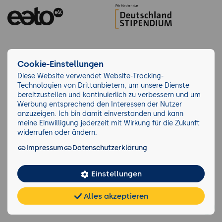
Cookie-Einstellungen
Diese Website verwendet Website-Tracking-
Über 10.279 Unternehmen lernen bei der
Technologien von Drittanbietern, um unsere Dienste
bereitzustellen und kontinuierlich zu verbessern und um
GFU
Werbung entsprechend den Interessen der Nutzer
anzuzeigen. Ich bin damit einverstanden und kann
meine Einwilligung jederzeit mit Wirkung für die Zukunft
widerrufen oder ändern.
Impressum
Datenschutzerklärung
Einstellungen
Alles akzeptieren
Chat
KI-
FAQ
Teilen
Cookies
frei
Berater