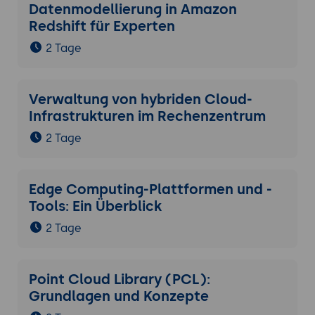
Datenmodellierung in Amazon
Bestandsaufnahme, Pilot, Phase 1
Redshift für Experten
(kritische Workloads), Phase 2
(Skalierung), Optimierung.
2 Tage
KPIs für Microsoft-Sovereign-Adoption:
Anteil sovereign hosted Workloads,
Verwaltung von hybriden Cloud-
Compliance-Erfüllungs-Quote,
Infrastrukturen im Rechenzentrum
Confidential-Computing-Coverage, EU-
Data-Boundary-Status.
2 Tage
Lernpfad nach diesem Seminar: Hands-on-
Vertiefung in Azure Local (S6627 als
Bestand, ggf. neues Format), Microsoft
Edge Computing-Plattformen und -
Defender for Cloud, Microsoft Purview
Tools: Ein Überblick
Data Security, Confidential Computing-
2 Tage
Vertiefung.
Praxis-Übung:
Eigene Microsoft-Sovereign-
Strategie in zehn Kernpunkten formulieren
Point Cloud Library (PCL):
- Bestandsaufnahme, Zielposition in 18
Grundlagen und Konzepte
Monaten, drei Quick Wins, TCO-Schätzung,