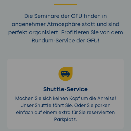
Kundendaten und Personenbezugs-Daten
verbleiben in der EU.
Die Seminare der GFU finden in
Was abgedeckt ist: Kerndaten in
Exchange, SharePoint, OneDrive, Teams,
angenehmer Atmosphäre statt und sind
Microsoft 365 Copilot.
perfekt organisiert. Profitieren Sie von dem
Was nicht abgedeckt ist: Diagnose-Daten,
Rundum-Service der GFU!
Authentifizierungs-Trafik in begrenztem
Umfang.
Microsoft 365 Copilot mit EU Data
Boundary: Compliance-Aspekte, EU-
Hosting der LLM-Calls, Datenschutz-
Bewertung.
Shuttle-Service
Multi-Geo-Konfiguration: Daten-Residency
pro Benutzer-Gruppe steuern.
Machen Sie sich keinen Kopf um die Anreise!
Customer Key for Microsoft 365:
Unser Shuttle fährt Sie. Oder Sie parken
Verschlüsselung mit Kunden-Schlüssel.
einfach auf einem extra für Sie reservierten
Vergleich zu klassischen Microsoft-365-
Parkplatz.
Setups ohne EU-Data-Boundary-Disziplin.