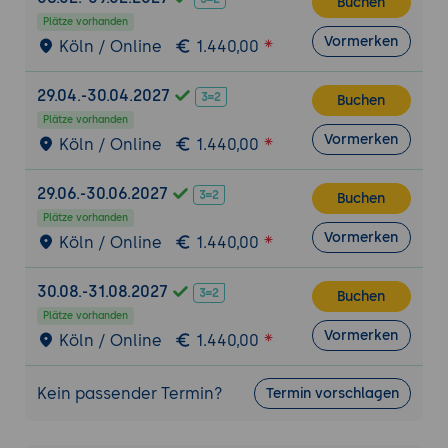
Buchen
Disconnected Operations: Azure Local in
Plätze vorhanden
Vormerken
Köln / Online
1.440,00
Air-Gap-Szenarien betreiben (kein
Internet-Zugang, lokale Verwaltung).
29.04.-30.04.2027
Lizenz-Modell: Subscription-basiert, Pay-
Buchen
as-you-go für aktive Hosts.
Plätze vorhanden
Vormerken
Köln / Online
1.440,00
Migration von Azure Stack HCI:
existierende Infrastrukturen umstellen.
29.06.-30.06.2027
Buchen
Vergleich zu klassischen Hyper-V-Setups,
Plätze vorhanden
VMware vSphere und Nutanix AHV.
Vormerken
Köln / Online
1.440,00
Praxis-Übung:
Azure-Local-Architektur für
ein Beispiel-Szenario skizzieren -
30.08.-31.08.2027
Buchen
mittelständischer Versicherer mit 200
Plätze vorhanden
VMs, gemischte Workloads (Datenbanken,
Vormerken
Köln / Online
1.440,00
Webanwendungen, AVD-Pool), Hardware-
Empfehlung, Lizenz-Bedarf, Verwaltungs-
Kein passender Termin?
Termin vorschlagen
Konzept.
3. Azure Arc: Hybrid-Verwaltung über Cloud,