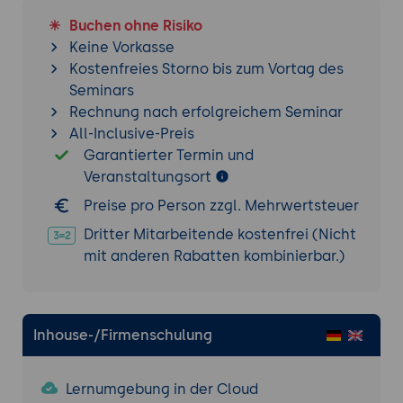
On-Premises und Edge
Buchen ohne Risiko
Azure Arc-Konzept: Azure-Ressourcen-
Keine Vorkasse
Verwaltung für Nicht-Azure-Ressourcen
Kostenfreies Storno bis zum Vortag des
(On-Premises-Server, andere Clouds,
Seminars
Edge-Geräte).
Rechnung nach erfolgreichem Seminar
Arc-fähige Services: Server, Kubernetes,
All-Inclusive-Preis
SQL Server, Data Services, App Services.
Garantierter Termin und
Konnektivität: Arc-Agent, Outbound-only-
Veranstaltungsort
Verbindungen, Proxy-Setup, Disconnected-
Preise pro Person zzgl. Mehrwertsteuer
Mode.
Dritter Mitarbeitende kostenfrei (Nicht
Governance mit Azure Policy: einheitliche
mit anderen Rabatten kombinierbar.)
Compliance-Policies über alle Standorte.
Monitoring mit Azure Monitor: Logs,
Metriken, Alerts über Hybrid-Landschaft.
Defender for Cloud: Sicherheits-
Inhouse-/Firmenschulung
Empfehlungen über alle Workloads.
Use Cases für Arc in regulierten Industrien:
Lernumgebung in der Cloud
zentrale Compliance, dezentrale