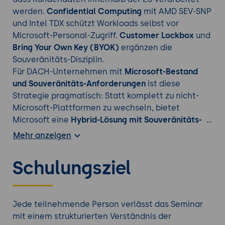
werden.
Confidential Computing
mit AMD SEV-SNP
und Intel TDX schützt Workloads selbst vor
Microsoft-Personal-Zugriff.
Customer Lockbox
und
Bring Your Own Key (BYOK)
ergänzen die
Souveränitäts-Disziplin.
Für DACH-Unternehmen mit
Microsoft-Bestand
und Souveränitäts-Anforderungen
ist diese
Strategie pragmatisch: Statt komplett zu nicht-
Microsoft-Plattformen zu wechseln, bietet
Microsoft eine
Hybrid-Lösung mit Souveränitäts-
Komponenten
- mit der gleichen Lizenz-Welt, dem
Mehr anzeigen
gleichen Tooling und der gleichen Skill-Basis. Das
ist insbesondere für regulierte Industrien (Banken,
Schulungsziel
Versicherungen, Behörden, Krankenhäuser,
Energieversorger) relevant, die unter NIS-2-,
DORA-, BSI-C5- und Branchen-Anforderungen
stehen, gleichzeitig aber tief im Microsoft-Stack
Jede teilnehmende Person verlässt das Seminar
verankert sind.
mit einem strukturierten Verständnis der