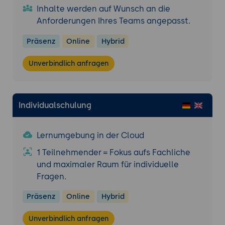
Datenresidenz.
Inhalte werden auf Wunsch an die
Anforderungen Ihres Teams angepasst.
Limitations und typische Stolperfallen.
Praxis-Übung:
Arc-Architektur für eine
Präsenz
Online
Hybrid
Hybrid-Landschaft skizzieren - drei
Standorte (Hauptverwaltung in
Unverbindlich anfragen
Deutschland, Niederlassung in Frankreich,
Edge-Standort in Österreich), Server- und
Kubernetes-Workloads, gemeinsame
Individualschulung
Compliance-Policies definieren.
Tag 2: Microsoft Cloud for Sovereignty,
Lernumgebung in der Cloud
Schutz-Mechanismen und Branchen-Patterns
1 Teilnehmender = Fokus aufs Fachliche
4. Microsoft Cloud for Sovereignty und
und maximaler Raum für individuelle
Sovereign Landing Zones
Fragen.
Microsoft Cloud for Sovereignty-
Architektur: vorkonfigurierte
Präsenz
Online
Hybrid
Souveränitäts-Komponenten, EU-
Unverbindlich anfragen
Datenresidenz, Sovereign Landing Zones