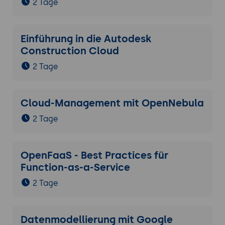
2 Tage
Stakeholder-Plan, KPI-Set, Risiko-Liste mit
drei Mitigations-Strategien.
Einführung in die Autodesk
Construction Cloud
2 Tage
Cloud-Management mit OpenNebula
2 Tage
OpenFaaS - Best Practices für
Function-as-a-Service
2 Tage
Datenmodellierung mit Google