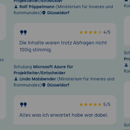
Projektleiter/Entwickler
Ko
Ralf Pöppelmann
(Ministerium für Inneres und
Kommunales)
Düsseldorf
5
4/5
Die Inhalte waren trotz Abfragen nicht
100ig stimmig.
Sc
Pr
es
Schulung
Microsoft Azure für
Ko
Projektleiter/Entscheider
Linda Malsbender
(Ministerium für Inneres und
Kommunales)
Düsseldorf
5
5/5
Alles was ich erwartet habe war dabei.
Sc