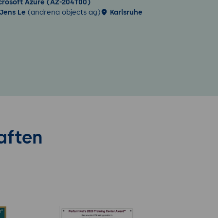
crosoft Azure (AZ-204T00)
Jens Le
(andrena objects ag)
Karlsruhe
aften