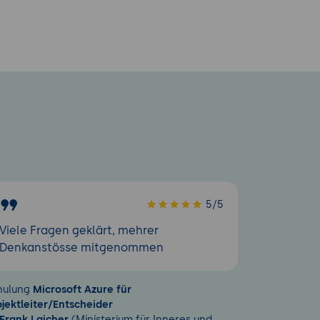
5/5
Viele Fragen geklärt, mehrer
Denkanstösse mitgenommen
hulung
Microsoft Azure für
ojektleiter/Entscheider
Frank Laicher
(Ministerium für Inneres und