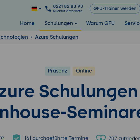
0221 82 80 90
GFU-Trainer werden
Rückruf anfordern
Home
Schulungen
Warum GFU
Servic
echnologien
Azure Schulungen
Präsenz
Online
zure Schulungen
Inhouse-Seminar
re
161 durchgeführte Termine
707 zufried