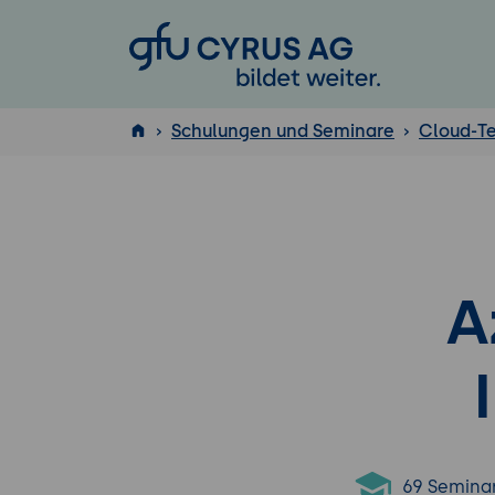
GFU Cyrus AG
Schulungen und Seminare
Cloud-T
ISTQB
®
A
69 Semina