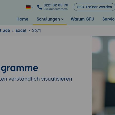
0221 82 80 90
GFU-Trainer werden
Rückruf anfordern
Home
Schulungen
Warum GFU
Servic
t 365
Excel
S671
iagramme
en verständlich visualisieren