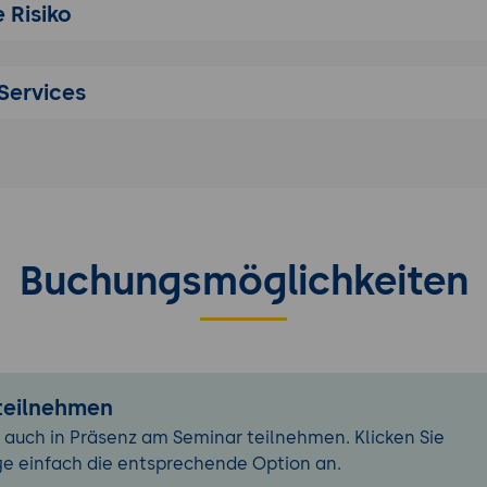
 Risiko
für professionelle Visualisierungen
dynamisch gestalten
rungen für wiederkehrende Berichte
Services
es für aussagekräftige Darstellungen
Buchungsmöglichkeiten
 teilnehmen
 auch in Präsenz am Seminar teilnehmen. Klicken Sie
ge einfach die entsprechende Option an.