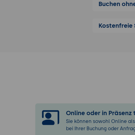
Buchen ohne
Tipps & Tricks 
Diagramme 
Automatisie
Kostenfreie 
Best Practic
Online oder in Präsenz
Sie können sowohl Online als
bei Ihrer Buchung oder Anfra