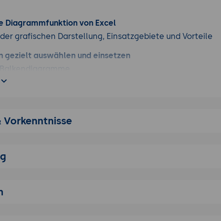
die Diagrammfunktion von Excel
er grafischen Darstellung, Einsatzgebiete und Vorteile
gezielt auswählen und einsetzen
d Balkendiagramme
ramme
ten- und Ringdiagramme
n: Chancen und Grenzen
& Vorkenntnisse
tz- und Flächendiagramme
d Optimierung von Diagrammen
n Farben, Linien und Layouts
ng
n bearbeiten und Achsenformatierungen nutzen
sen für unterschiedliche Wertebereiche
n
ramme für Soll-Ist-Vergleiche
tebereiche in einem Diagramm darstellen