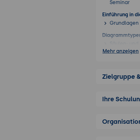
Seminar
Einführung in 
Grundlagen d
Diagrammtypen 
Säulen- un
Mehr anzeigen
Liniendiag
Kreis-, Tor
3D-Variante
Zielgruppe 
Blasen-, Ne
Gestaltung un
Anpassen vo
Ihre Schulu
Skalierunge
Sekundärach
Organisatio
Verbunddiag
Mehrere Wer