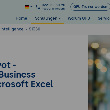
0221 82 80 90
GFU-Trainer werden
Rückruf anfordern
Home
Schulungen
Warum GFU
Servic
 Intelligence
S1380
ot -
Business
crosoft Excel