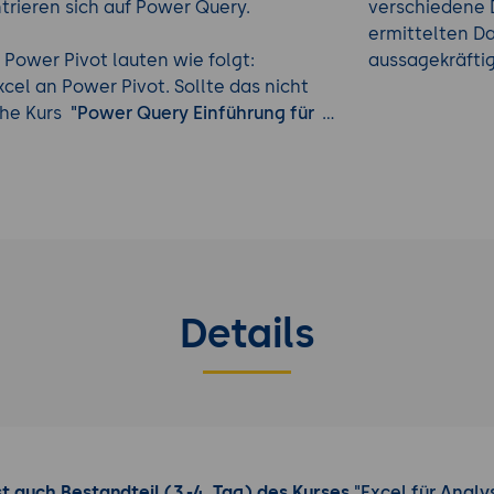
trieren sich auf Power Query.
verschiedene 
ermittelten D
n Power Pivot lauten wie folgt:
aussagekräfti
el an Power Pivot. Sollte das nicht
ehe Kurs
"Power Query Einführung für
ry"
) als Datenquelle verwenden, was
eladenen Tabellen erstellt oder, wie
llt. Auf diese Weise können in Zukunft
en vorhandenen Tabellen so erstellt
einzelne Tabelle.
nmodell zusätzliche Berechnungen mit
Details
nalogon einer Spalte mit Formeln in
einheiten (ein Analogon eines
ssung) hinzugefügt. All dies ist in
ot-Sprache namens DAX (Data Analysis
t auch Bestandteil (3.-4. Tag) des Kurses
"Excel für Analy