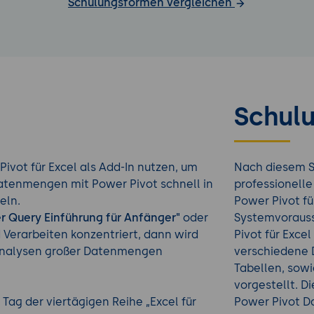
Schulungsformen vergleichen
Schulu
Pivot für Excel als Add-In nutzen, um
Nach diesem 
atenmengen mit Power Pivot schnell in
professionell
eln.
Power Pivot fü
r Query Einführung für Anfänger"
oder
Systemvoraus
 Verarbeiten konzentriert, dann wird
Pivot für Excel
 Analysen großer Datenmengen
verschiedene 
Tabellen, sow
vorgestellt. D
e Tag der viertägigen Reihe „Excel für
Power Pivot D