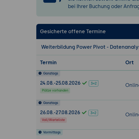
Erstellung 
bei Ihrer Buchung oder Anfra
Einheit 7: Arbe
Was sind Hi
Gesicherte offene Termine
Erstellung v
Verwendung 
Weiterbildung Power Pivot - Datenanalys
Einheit 8: Dat
Tipps zur O
Termin
Ort
Sicherheit
Ganztags
24.08.-25.08.2026
Onlin
Plätze vorhanden
Ganztags
26.08.-27.08.2026
Onlin
Voll/Warteliste
Vormittags