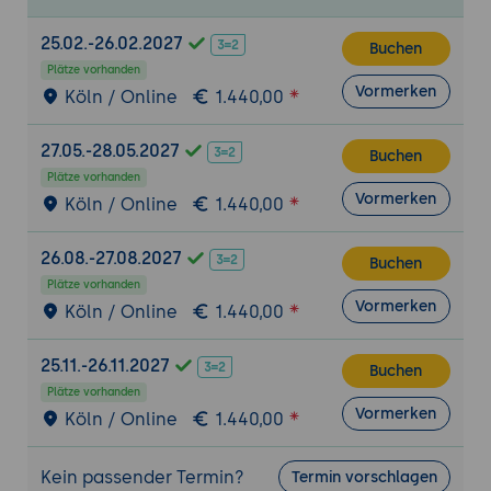
komplexen Web-Anwendungen.
Auswirkungen auf Performance, Wartung
25.02.-26.02.2027
Buchen
und Betrieb.
Plätze vorhanden
Vormerken
Köln / Online
1.440,00
Nutzererlebnis, Inklusion und Business Impact
Verbesserung der Usability für Menschen
27.05.-28.05.2027
Buchen
mit Einschränkungen und ältere
Plätze vorhanden
Nutzergruppen. Positive Effekte auf
Vormerken
Köln / Online
1.440,00
Reichweite, Kundenzufriedenheit und
Markenwahrnehmung. Zusammenhang
26.08.-27.08.2027
Buchen
zwischen Barrierefreiheit, SEO und
Plätze vorhanden
allgemeiner User Experience.
Vormerken
Köln / Online
1.440,00
Rollen, Prozesse und Governance im
25.11.-26.11.2027
Unternehmen
Buchen
Plätze vorhanden
Zusammenspiel von IT, Marketing, Recht
Vormerken
Köln / Online
1.440,00
und Redaktion bei der Umsetzung von
Barrierefreiheit. Definition klarer
Kein passender Termin?
Verantwortlichkeiten und Workflows.
Termin vorschlagen