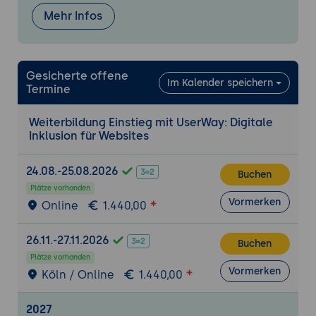
manuellen Tests und redaktioneller
Mehr Infos
Qualitätssicherung.
Unterstützung von WCAG-Konformität und
Compliance-Prozessen
Gesicherte offene
Im Kalender speichern
Termine
Wie UserWay Unternehmen bei der
Annäherung an WCAG-Konformität
Weiterbildung Einstieg mit UserWay: Digitale
unterstützt. Dokumentation, Nachweise
Inklusion für Websites
und Audit-Vorbereitung. Einordnung der
Lösung im Spannungsfeld zwischen
24.08.-25.08.2026
Buchen
technischer Unterstützung und
Plätze vorhanden
organisatorischer Verantwortung.
Vormerken
Online
1.440,00
Integration in bestehende IT- und Web-
Landschaften
26.11.-27.11.2026
Buchen
Einbindung von UserWay in CMS-, Shop-
Plätze vorhanden
Vormerken
Köln / Online
1.440,00
und Portal-Systeme. Typische
Integrationsszenarien bei statischen
2027
Websites, Single-Page-Applications und