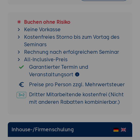
Etablierung von Barrierefreiheit als
dauerhaften Bestandteil der digitalen
Governance.
Buchen ohne Risiko
Keine Vorkasse
Grenzen, Risiken und Alternativen zu UserWay
Kostenfreies Storno bis zum Vortag des
Realistische Einordnung der
Seminars
Leistungsfähigkeit von Overlay- und
Rechnung nach erfolgreichem Seminar
Widget-Lösungen. Typische Kritikpunkte
All-Inclusive-Preis
und Risiken aus rechtlicher und
Garantierter Termin und
technischer Sicht. Abgrenzung zu
Veranstaltungsort
alternativen Ansätzen wie vollständiger
Code-Optimierung oder spezialisierten
Preise pro Person zzgl. Mehrwertsteuer
Accessibility-Audits.
Dritter Mitarbeitende kostenfrei (Nicht
mit anderen Rabatten kombinierbar.)
Praxisübung
Analyse einer Beispiel-Website mit
UserWay: Aktivierung des Widgets,
Interpretation eines Scan-Berichts und
Inhouse-/Firmenschulung
Ableitung konkreter