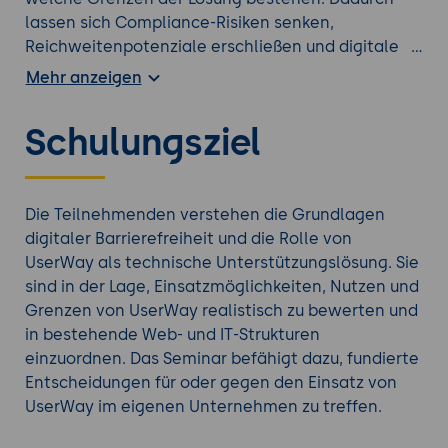
lassen sich Compliance-Risiken senken,
Reichweitenpotenziale erschließen und digitale
Angebote nachhaltiger und inklusiver gestalten.
Mehr anzeigen
Erfahren Sie mehr durch einen zusätzlichen
Schulungsziel
Barrierefreiheit Kurs
aus unserem
Seminarangebot.
Die Teilnehmenden verstehen die Grundlagen
digitaler Barrierefreiheit und die Rolle von
UserWay als technische Unterstützungslösung. Sie
sind in der Lage, Einsatzmöglichkeiten, Nutzen und
Grenzen von UserWay realistisch zu bewerten und
in bestehende Web- und IT-Strukturen
einzuordnen. Das Seminar befähigt dazu, fundierte
Entscheidungen für oder gegen den Einsatz von
UserWay im eigenen Unternehmen zu treffen.