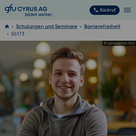
GFU Cyrus AG
Rückruf
Schulungen und Seminare
Barrierefreiheit
S6173
ISTQB
®