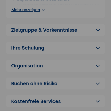
Qualitätsmerkmal moderner Websites und
Mehr anzeigen
digitaler Services. Überblick über
internationale und europäische Vorgaben
wie WCAG, EN 301 549 und deren
Bedeutung für Unternehmen. Einordnung
Zielgruppe & Vorkenntnisse
der aktuellen Rechtslage im
deutschsprachigen Raum und Abgrenzung
zwischen freiwilliger Optimierung und
Ihre Schulung
gesetzlicher Verpflichtung.
Überblick über UserWay und das
Organisation
Produktportfolio
Positionierung von UserWay als
technische Plattform für Web-
Buchen ohne Risiko
Barrierefreiheit. Vorstellung der zentralen
Komponenten wie Accessibility Widget,
Monitoring, Scans und Compliance-
Kostenfreie Services
Unterstützung. Typische Einsatzszenarien
für Unternehmenswebsites, Portale, Shops