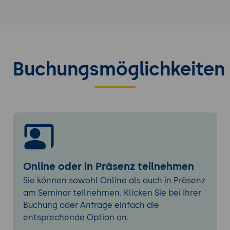
und interne Anwendungen.
Technische Funktionsweise des UserWay
Accessibility Widgets
Aufbau und Integration des Widgets in
Buchungsmöglichkeiten
bestehende Webpräsenzen. Erklärung der
clientseitigen Funktionsweise ohne
Eingriff in den Quellcode. Darstellung der
wichtigsten Anpassungsfunktionen wie
Kontrast, Schriftgröße, Tastaturnavigation
und Screenreader-Unterstützung.
Automatisierte Barrierefreiheitsanalyse und
Monitoring
Online oder in Präsenz teilnehmen
Funktionsweise der automatisierten Scans
Sie können sowohl Online als auch in Präsenz
zur Erkennung von Barrieren.
am Seminar teilnehmen. Klicken Sie bei Ihrer
Interpretation von Analyseergebnissen
Buchung oder Anfrage einfach die
und Berichten. Grenzen automatisierter
entsprechende Option an.
Prüfungen und Zusammenspiel mit