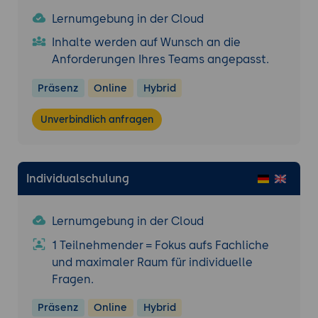
Verbesserungsmaßnahmen für Technik,
Lernumgebung in der Cloud
Design und Inhalte.
Inhalte werden auf Wunsch an die
Anforderungen Ihres Teams angepasst.
Präsenz
Online
Hybrid
Unverbindlich anfragen
Individualschulung
Lernumgebung in der Cloud
1 Teilnehmender = Fokus aufs Fachliche
und maximaler Raum für individuelle
Fragen.
Präsenz
Online
Hybrid