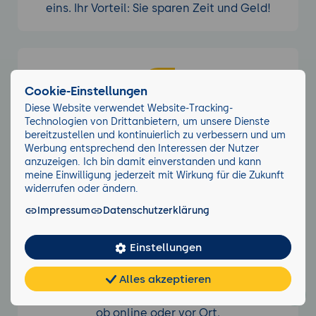
eins. Ihr Vorteil: Sie sparen Zeit und Geld!
Cookie-Einstellungen
Diese Website verwendet Website-Tracking-
Kostenfreies Storno
Technologien von Drittanbietern, um unsere Dienste
bereitzustellen und kontinuierlich zu verbessern und um
Stornierung bei offenen Seminaren kostenfrei
Werbung entsprechend den Interessen der Nutzer
bis einen Tag vor Schulungsbeginn.
anzuzeigen. Ich bin damit einverstanden und kann
meine Einwilligung jederzeit mit Wirkung für die Zukunft
widerrufen oder ändern.
Impressum
Datenschutzerklärung
Einstellungen
Technik-Support
Alles akzeptieren
Chat
KI-
FAQ
Unsere Techniker sind immer zur Stelle, egal
Teilen
Cookies
frei
Berater
ob online oder vor Ort.