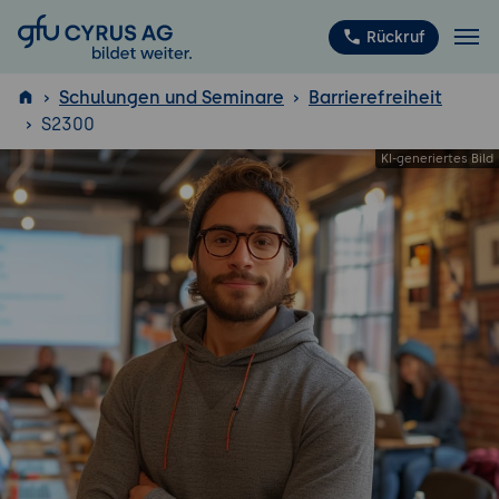
GFU Cyrus AG
Rückruf
Schulungen und Seminare
Barrierefreiheit
S2300
ISTQB
®