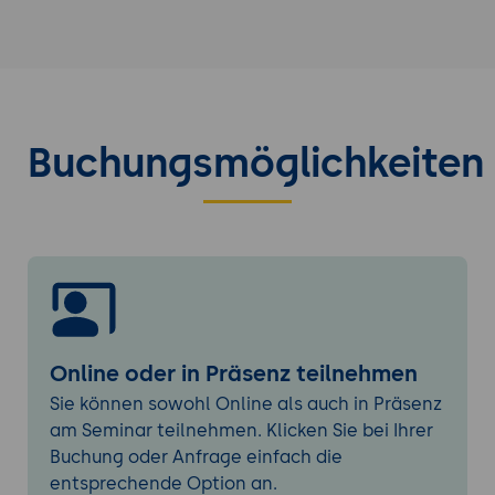
steckt dahinter?
Erfüllen von Kriterien nach BITV 2.0
Checklisten, Tests
Koordination
"Wer macht eigentlich was?"
Buchungsmöglichkeiten
Analyse und Zuordnung von Rollen und
Aufgaben
"Ich bin Kunde" - was muss ich tun?
"Ich bin Auftragnehmer" - wie kann ich für
die richtige Realisierung sorgen?
Technik und Gestaltung verstehen und
einplanen
Online oder in Präsenz teilnehmen
Screenreader
Sie können sowohl Online als auch in Präsenz
Responsive Umsetzung
am Seminar teilnehmen. Klicken Sie bei Ihrer
Tastatursteuerung
Buchung oder Anfrage einfach die
Farben und Kontraste
entsprechende Option an.