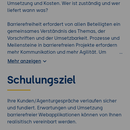
Umsetzung und Kosten. Wer ist zuständig und wer
liefert wann was?
Barrierefreiheit erfordert von allen Beteiligten ein
gemeinsames Verständnis des Themas, der
Vorschriften und der Umsetzbarkeit. Prozesse und
Meilensteine in barrierefreien Projekte erfordern
mehr Kommunikation und mehr Agilität. Um
Enttäuschungen "am Ende" zu vermeiden, müssen
Mehr anzeigen
sich die Projektverantwortlichen ab dem ersten
Tag klar und fundiert miteinander absprechen
Schulungsziel
können. Dieses Seminar beleuchtet ausserdem die
"dunklen Ecken" und schafft die Grundlagen für
Sicherheit im Gespräch, im Angebot und im
Prozess.
Ihre Kunden/Agenturgespräche verlaufen sicher
und fundiert. Erwartungen und Umsetzung
barrierefreier Webapplikationen können von Ihnen
Erfahren Sie mehr durch ein zusätzliches
realisitisch vereinbart werden.
Barrierefreiheit Training
aus unserem