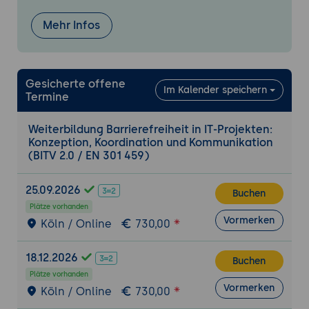
Leserlichkeit und Lesbarkeit
und mehr aus Technik und Design
Mehr Infos
Gestaltung und Umsetzung planen und
steuern
Schritt für Schritt: Iterative Entwicklung
Gesicherte offene
Im Kalender speichern
Termine
Warum Immer-Wieder-Testen so wichtig
ist
Weiterbildung Barrierefreiheit in IT-Projekten:
Missverständnisse zwischen Agentur,
Konzeption, Koordination und Kommunikation
Kunde, Designer und Entwickler
(BITV 2.0 / EN 301 459)
ausräumen
Umfang der Lieferung - ist Vollständigkeit
25.09.2026
Buchen
ein gutes Ziel?
Plätze vorhanden
Vormerken
Köln / Online
730,00
Testen und Zertifizierun
g
Brauche ich eine Zertifizierung?
18.12.2026
Buchen
Wer stellt sie aus und wie sieht sie aus?
Plätze vorhanden
Wie bereite ich vor?
Vormerken
Köln / Online
730,00