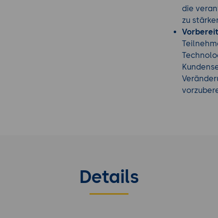
igitale Transformation Schulung
aus
die vera
zu stärke
Vorbereit
Teilnehme
Technolo
Kundense
Veränder
vorzubere
Details