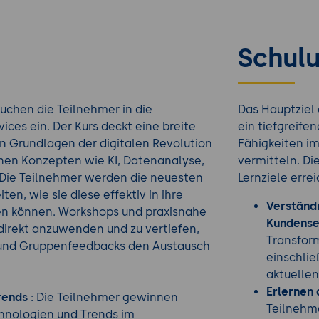
Schulu
uchen die Teilnehmer in die
Das Hauptziel 
ces ein. Der Kurs deckt eine breite
ein tiefgreife
n Grundlagen der digitalen Revolution
Fähigkeiten im
enen Konzepten wie KI, Datenanalyse,
vermitteln. Di
 Die Teilnehmer werden die neuesten
Lernziele errei
en, wie sie diese effektiv in ihre
Verständn
ren können. Workshops und praxisnahe
Kundense
direkt anzuwenden und zu vertiefen,
Transfor
 und Gruppenfeedbacks den Austausch
einschlie
aktuellen
Erlernen
rends
: Die Teilnehmer gewinnen
Teilnehm
echnologien und Trends im