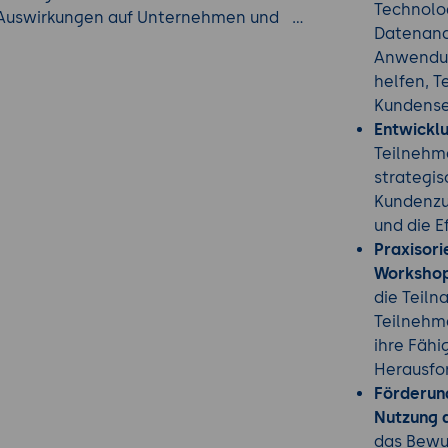
Technolog
 Auswirkungen auf Unternehmen und
Datenana
Anwendun
hops und Fallstudien haben die
helfen, T
ernte direkt anzuwenden und eigene
Kundenser
Entwickl
: Die erworbenen Kenntnisse helfen,
Teilnehme
 und die Wettbewerbsfähigkeit des
strategis
Kundenzu
it Branchenexperten und anderen
und die E
king-Möglichkeiten.
Praxisori
ie Teilnehmer lernen, wie sie digitale
Worksho
enbindung zu verbessern und ein
die Teiln
chaffen.
Teilnehm
tige Technologien und Trends bereitet
ihre Fähi
e sich ständig verändernden
Herausfo
zupassen.
Förderun
Nutzung d
das Bewus