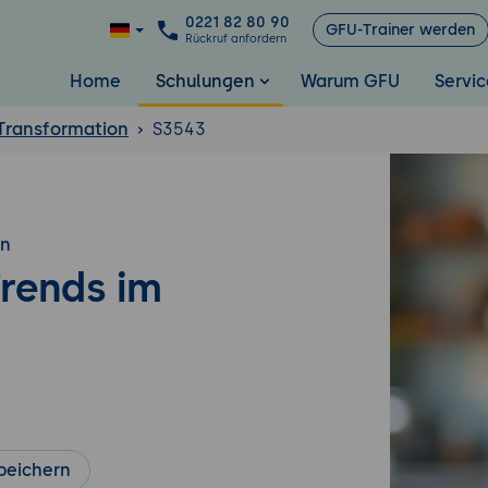
0221 82 80 90
GFU-Trainer werden
Rückruf anfordern
Home
Schulungen
Warum GFU
Servic
 Transformation
S3543
en
Trends im
peichern