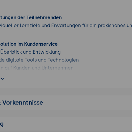
rtungen der Teilnehmenden
vidueller Lernziele und Erwartungen für ein praxisnahes u
volution im Kundenservice
 Überblick und Entwicklung
e digitale Tools und Technologien
en auf Kunden und Unternehmen
lligenz und Automatisierung
 Chatbots und KI-Assistenten
rte Prozesse und Self-Service-Optionen
& Vorkenntnisse
rung durch KI: Möglichkeiten und Grenzen
nd Kundenverständnis
d Analysieren von Kundendaten
ng
n Kundenprofilen und Personalisierungsstrategien