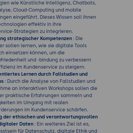
ien wie Künstliche Intelligenz, Chatbots,
lyse, Cloud-Computing und mobile
gen eingeführt. Dieses Wissen soll ihnen
echnologien effektiv in ihre
vice-Strategien zu integrieren.
ung strategischer Kompetenzen
: Die
r sollen lernen, wie sie digitale Tools
ch einsetzen können, um die
friedenheit und -bindung zu verbessern
ffizienz im Kundenservice zu steigern.
entiertes Lernen durch Fallstudien und
ps
: Durch die Analyse von Fallstudien und
ahme an interaktiven Workshops sollen die
er praktische Erfahrungen sammeln und
gkeiten im Umgang mit realen
rderungen im Kundenservice schärfen.
g der ethischen und verantwortungsvollen
igitaler Daten
: Ein weiteres Ziel ist es,
stsein für Datenschutz, digitale Ethik und