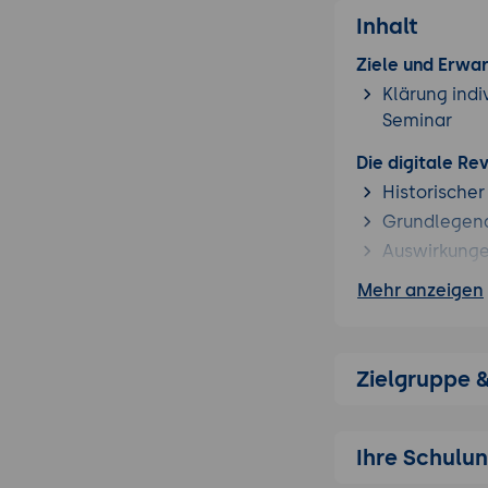
Inhalt
Ziele und Erwa
Klärung indi
Seminar
Die digitale Re
Historischer
Grundlegend
Auswirkung
Mehr anzeigen
Künstliche Inte
Einsatz von
Automatisie
Zielgruppe 
Personalisie
Datenanalyse u
Sammeln un
Ihre Schulu
Erstellen vo