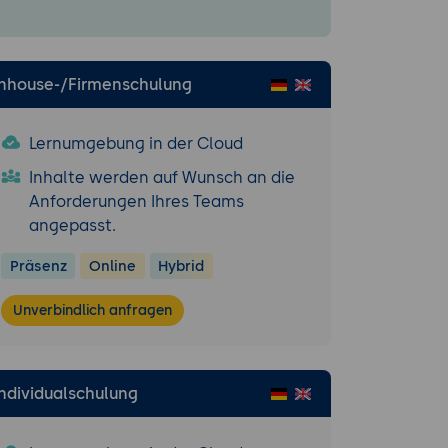
n.
B-Marken und
Inhouse-/Firmenschulung
 virale
issens-Inhalte
Lernumgebung in der Cloud
reine B2B-
 Zielgruppen
Inhalte werden auf Wunsch an die
Anforderungen Ihres Teams
und LinkedIn;
angepasst.
nsum-nahe KMU
Präsenz
Online
Hybrid
tagram.
ls Standard, 1:1
Unverbindlich anfragen
ecs H.264 oder
ekunden;
Individualschulung
orts bis 3
rz häufig