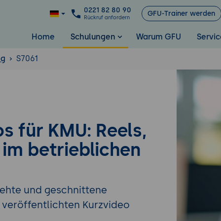
0221 82 80 90
GFU-Trainer werden
Rückruf anfordern
Home
Schulungen
Warum GFU
Servic
ng
S7061
s für KMU: Reels,
 im betrieblichen
rehte und geschnittene
veröffentlichten Kurzvideo