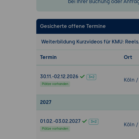
bei Ihrer Buchung oder Anfra
wichtigste 
2. Plattform-We
Plattform-Ü
Gesicherte offene Termine
persönliche 
Reichweite 
Weiterbildung Kurzvideos für KMU: Reels,
mit Such-Alg
Botschaften 
Termin
Ort
und lokale 
Plattform-Lo
30.11.-02.12.2026
Beratung un
Köln /
häufig TikTo
Plätze vorhanden
Technische V
oder 4:5 als
2027
H.265.
Länge je Pla
01.02.-03.02.2027
Instagram Re
Köln /
Plätze vorhanden
Minuten, opt
wirkungsvoll