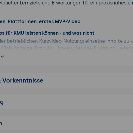
vidueller Lernziele und Erwartungen für ein praxisnahes u
gen, Plattformen, erstes MVP-Video
os für KMU leisten können - und was nicht
der betrieblichen Kurzvideo-Nutzung: einzelne Inhalte zu 
 (Job-Anzeige, Produkt-Hinweis, Service-Erklärung), wie
ck Tips, FAQ, Mitarbeitenden-Vorstellung), strategische 
 der Branche).
U-Anwendungs-Fälle: Job- und Ausbildungs-Werbung, Pro
tellungen, Schritt-für-Schritt-Tipps aus dem Fach, Behind
& Vorkenntnisse
Aufbau, FAQ-Beantwortung, Event- und Messe-Eindrücke, 
 Einwilligung), Recruiting-Botschaften, Wartungs- und Anl
ng
eos heute gut können: Aufmerksamkeit in Sekunden gewin
ufbauen, schwer beschreibbare Tätigkeiten und Produkte 
chweite jenseits der eigenen Webseite erzeugen, junge Z
n
keting erreichen.