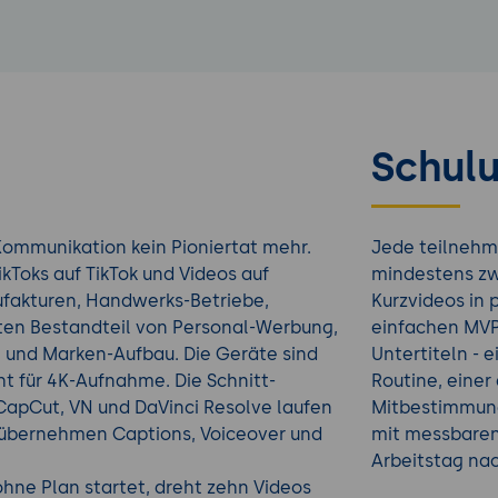
Schulu
 Kommunikation kein Pioniertat mehr.
Jede teilnehm
ikToks auf TikTok und Videos auf
mindestens zw
ufakturen, Handwerks-Betriebe,
Kurzvideos in p
ten Bestandteil von Personal-Werbung,
einfachen MVP-
g und Marken-Aufbau. Die Geräte sind
Untertiteln - 
ht für 4K-Aufnahme. Die Schnitt-
Routine, einer
CapCut, VN und DaVinci Resolve laufen
Mitbestimmun
 übernehmen Captions, Voiceover und
mit messbaren
Arbeitstag na
 ohne Plan startet, dreht zehn Videos