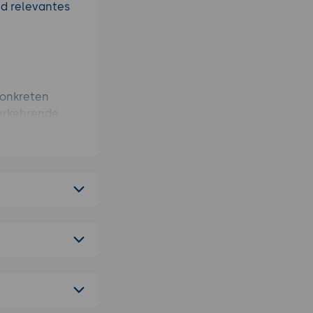
nd relevantes
konkreten
derkehrende
Marken-Stimme
dukt- und
-the-Scenes für
Kunden-Erfolgs-
eitungs-
nen, fachliche
sichtbar
ielgruppen für